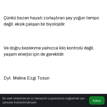
Çünkü bazen hayatı zorlaştıran şey yoğun tempo
değil; eksik çalışan bir biyolojidir.
Ve doğru beslenme yalnızca kilo kontrolü değil,
yaşam enerjisi için de gereklidir.
Dyt. Melina Ezgi Tosun
Bu web sitesinde en iyi deneyimi yaşamanızı sağlamak için
Kabul
Kaynakça
çerezler kullanılmaktadır.