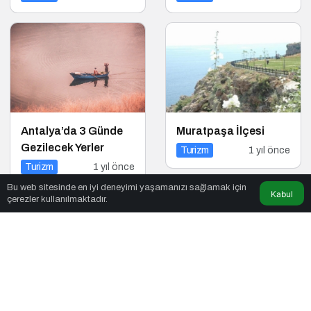
Keyif Bir Arada
Antalya’da 3 Günde
Muratpaşa İlçesi
Gezilecek Yerler
Turizm
1 yıl önce
Turizm
1 yıl önce
Bu web sitesinde en iyi deneyimi yaşamanızı sağlamak için
Kabul
çerezler kullanılmaktadır.
Tatilde Doğayı
Tatil Yolculuğuna