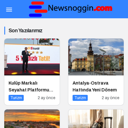
Son Yazılarımız
Kulüp Markalı
Antalya-Ostrava
Seyahat Platformu
Hattında Yeni Dönem
GStatil
Turizm
2 ay önce
Turizm
2 ay önce