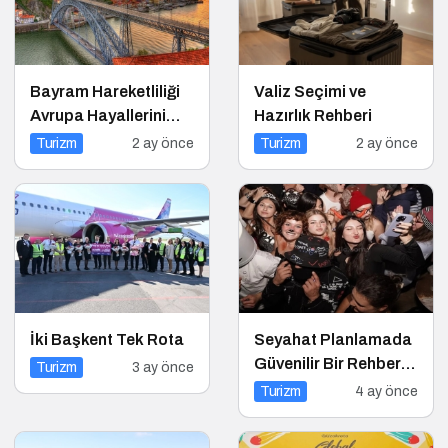
Bayram Hareketliliği
Valiz Seçimi ve
Avrupa Hayallerini
Hazırlık Rehberi
Tetikledi
Turizm
2 ay önce
Turizm
2 ay önce
İki Başkent Tek Rota
Seyahat Planlamada
Güvenilir Bir Rehber:
Turizm
3 ay önce
Tripcoholic
Turizm
4 ay önce