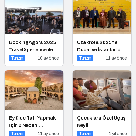
BookingAgora 2025
Uzakrota 2025’te
TravelXperience ile
Dubai ve İstanbul’da
seyahat sektörü Six
turizm
Turizm
10 ay önce
Turizm
11 ay önce
Senses Kocataş
profesyonellerini
Mansions’da bir
buluşturacak
araya geldi
Eylülde Tatil Yapmak
Çocuklara Özel Uçuş
İçin 6 Neden:
Keyfi
Sakinlik, Ekonomi ve
Turizm
11 ay önce
Turizm
1 yıl önce