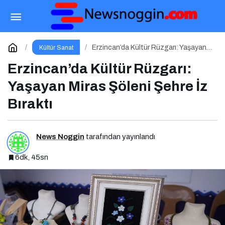
İstanbul’un Kalbi Vestel Amfi’de Atıyor
Paylaş
Yorum Yap
Erzincan’da Kültür Rüzgarı: Yaşayan
Kültür Sanat
Miras Şöleni Şehre İz Bıraktı
Erzincan’da Kültür Rüzgarı:
Yaşayan Miras Şöleni Şehre İz
Bıraktı
News Noggin
tarafından yayınlandı
6dk, 45sn