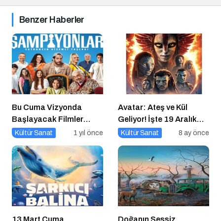
Benzer Haberler
Bu Cuma Vizyonda
Avatar: Ateş ve Kül
Başlayacak Filmler
Geliyor! İşte 19 Aralık
Açıklandı
Vizyon Filmleri
Kültür Sanat
1 yıl önce
Kültür Sanat
8 ay önce
13 Mart Cuma
Doğanın Sessiz