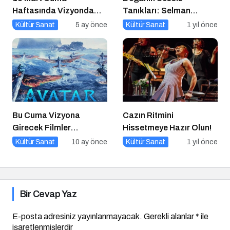
Haftasında Vizyonda
Tanıkları: Selman
Hangi Filmler Var?
Uzun’un Sanat Yolculuğu
Kültür Sanat
5 ay önce
Kültür Sanat
1 yıl önce
Bu Cuma Vizyona
Cazın Ritmini
Girecek Filmler
Hissetmeye Hazır Olun!
Açıklandı
Kültür Sanat
10 ay önce
Kültür Sanat
1 yıl önce
Bir Cevap Yaz
E-posta adresiniz yayınlanmayacak.
Gerekli alanlar
*
ile
işaretlenmişlerdir