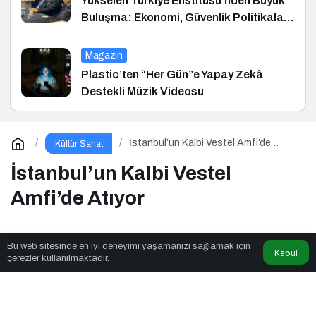
Yükselen Türkiye Enstitüsü’nden Büyük
Buluşma: Ekonomi, Güvenlik Politikaları
ve Hukuk Konferansı
Magazin
Plastic’ten “Her Gün”e Yapay Zekâ
Destekli Müzik Videosu
İstanbul’un Kalbi Vestel Amfi’de
Kültür Sanat
Atıyor
İstanbul’un Kalbi Vestel
Amfi’de Atıyor
News Noggin
tarafından yayınlandı
Bu web sitesinde en iyi deneyimi yaşamanızı sağlamak için
Kabul
çerezler kullanılmaktadır.
4dk, 15sn