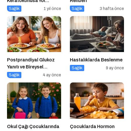
Keratokonusa Yol
Rehberi
Açabilir
Sağlık
1 yıl önce
Sağlık
3 hafta önce
Postprandiyal Glukoz
Hastalıklarda Beslenme
Yanıtı ve Bireysel
Sağlık
9 ay önce
Farklılıklar
Sağlık
4 ay önce
Okul Çağı Çocuklarında
Çocuklarda Hormon