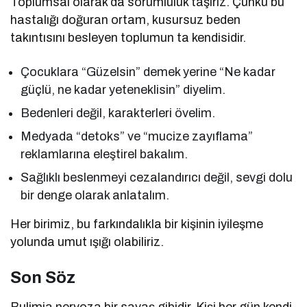
Toplumsal olarak da sorumluluk taşırız. Çünkü bu
hastalığı doğuran ortam, kusursuz beden
takıntısını besleyen toplumun ta kendisidir.
Çocuklara “Güzelsin” demek yerine “Ne kadar
güçlü, ne kadar yeteneklisin” diyelim.
Bedenleri değil, karakterleri övelim.
Medyada “detoks” ve “mucize zayıflama”
reklamlarına eleştirel bakalım.
Sağlıklı beslenmeyi cezalandırıcı değil, sevgi dolu
bir denge olarak anlatalım.
Her birimiz, bu farkındalıkla bir kişinin iyileşme
yolunda umut ışığı olabiliriz.
Son Söz
Bulimia nervoza bir savaş gibidir. Kişi her gün kendi