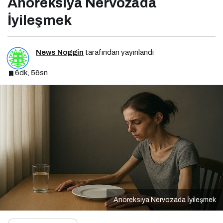
Anoreksiya Nervozada
İyileşmek
News Noggin
tarafından yayınlandı
6dk, 56sn
Anoreksiya Nervozada İyileşmek