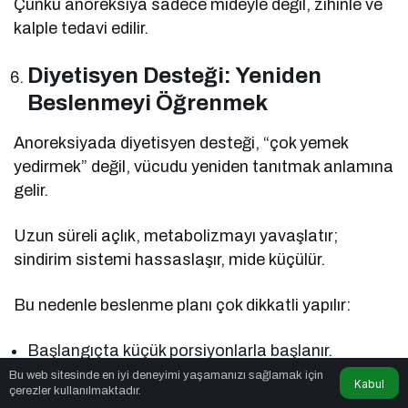
Çünkü anoreksiya sadece mideyle değil, zihinle ve
kalple tedavi edilir.
Diyetisyen Desteği: Yeniden
Beslenmeyi Öğrenmek
Anoreksiyada diyetisyen desteği, “çok yemek
yedirmek” değil, vücudu yeniden tanıtmak anlamına
gelir.
Uzun süreli açlık, metabolizmayı yavaşlatır;
sindirim sistemi hassaslaşır, mide küçülür.
Bu nedenle beslenme planı çok dikkatli yapılır:
Başlangıçta küçük porsiyonlarla başlanır.
Bu web sitesinde en iyi deneyimi yaşamanızı sağlamak için
Vücut yeniden sindirime alıştıkça öğünler yavaş
Kabul
çerezler kullanılmaktadır.
yavaş artırılır.