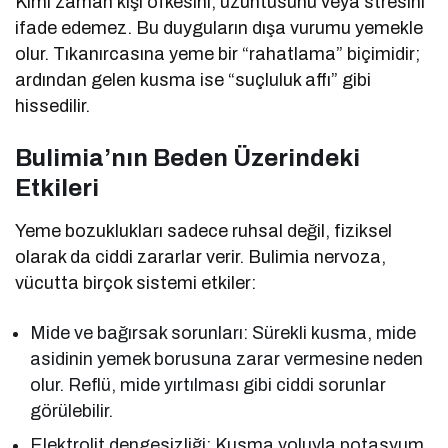
Kimi zaman kişi öfkesini, üzüntüsünü veya stresini
ifade edemez. Bu duyguların dışa vurumu yemekle
olur. Tıkanırcasına yeme bir “rahatlama” biçimidir;
ardından gelen kusma ise “suçluluk affı” gibi
hissedilir.
Bulimia’nın Beden Üzerindeki
Etkileri
Yeme bozuklukları sadece ruhsal değil, fiziksel
olarak da ciddi zararlar verir. Bulimia nervoza,
vücutta birçok sistemi etkiler:
Mide ve bağırsak sorunları: Sürekli kusma, mide
asidinin yemek borusuna zarar vermesine neden
olur. Reflü, mide yırtılması gibi ciddi sorunlar
görülebilir.
Elektrolit dengesizliği: Kusma yoluyla potasyum