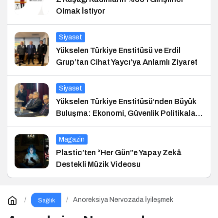
Olmak İstiyor
Siyaset
Yükselen Türkiye Enstitüsü ve Erdil
Grup’tan Cihat Yaycı’ya Anlamlı Ziyaret
Siyaset
Yükselen Türkiye Enstitüsü’nden Büyük
Buluşma: Ekonomi, Güvenlik Politikaları
ve Hukuk Konferansı
Magazin
Plastic’ten “Her Gün”e Yapay Zekâ
Destekli Müzik Videosu
Anoreksiya Nervozada İyileşmek
Sağlık