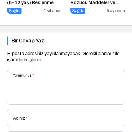
(6–12 yaş) Beslenme
Bozucu Maddeler ve
Paketli Gıdalar
Sağlık
1 yıl önce
Sağlık
5 ay önce
Bir Cevap Yaz
E-posta adresiniz yayınlanmayacak.
Gerekli alanlar
*
ile
işaretlenmişlerdir
Yorumunuz
*
Adınız
*