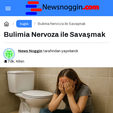
Anoreksiya Nervozada İyileşmek
Paylaş
Yorum Yap
Bulimia Nervoza ile Savaşmak
Sağlık
Bulimia Nervoza ile Savaşmak
News Noggin
tarafından yayınlandı
7dk, 49sn