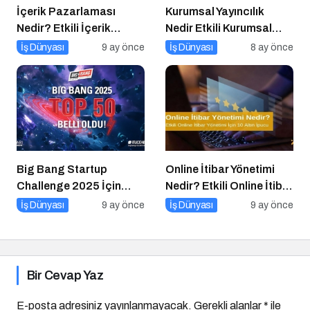
İçerik Pazarlaması
Kurumsal Yayıncılık
Nedir? Etkili İçerik
Nedir Etkili Kurumsal
Pazarlaması İçin 10
Yayıncılık İçin 10 Altın
İş Dünyası
9 ay önce
İş Dünyası
8 ay önce
Altın İpucu
Öneri
Big Bang Startup
Online İtibar Yönetimi
Challenge 2025 İçin
Nedir? Etkili Online İtibar
Geri Sayım Başladı
Yönetimi İçin 10 Altın
İş Dünyası
9 ay önce
İş Dünyası
9 ay önce
İpucu
Bir Cevap Yaz
E-posta adresiniz yayınlanmayacak.
Gerekli alanlar
*
ile