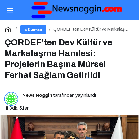
Kamu Bilgi ve İletişim Teknolojileri Konferansı
2026 İçin Geri Sayım!
Paylaş
Yorum Yap
ÇORDEF’ten Dev Kültür ve Markalaşma
İş Dünyası
Hamlesi: Projelerin Başına Mürsel
Ferhat Sağlam Getirildi
ÇORDEF’ten Dev Kültür ve
Markalaşma Hamlesi:
Projelerin Başına Mürsel
Ferhat Sağlam Getirildi
News Noggin
tarafından yayınlandı
3dk, 51sn