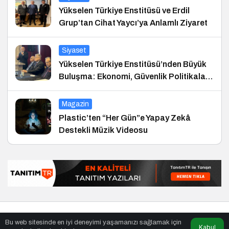
Yükselen Türkiye Enstitüsü ve Erdil
Grup’tan Cihat Yaycı’ya Anlamlı Ziyaret
Siyaset
Yükselen Türkiye Enstitüsü’nden Büyük
Buluşma: Ekonomi, Güvenlik Politikaları
ve Hukuk Konferansı
Magazin
Plastic’ten “Her Gün”e Yapay Zekâ
Destekli Müzik Videosu
© Telif Hakkı 25.01.2008, Tüm Hakları Saklıdır.
haber
,
en iyiler
Bu web sitesinde en iyi deneyimi yaşamanızı sağlamak için
listesi
,
bihaber
,
sağlıklı
Kabul