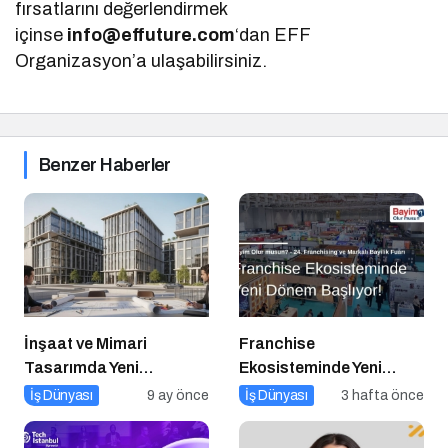
fırsatlarını değerlendirmek
içinse
info@effuture.com
‘dan EFF
Organizasyon’a ulaşabilirsiniz.
Benzer Haberler
İnşaat ve Mimari
Franchise
Tasarımda Yeni
Ekosisteminde Yeni
Standartlar Belirliyor
Dönem Başlıyor: Bayim
İş Dünyası
9 ay önce
İş Dünyası
3 hafta önce
Olur Musun? Fuarı 2026
İçin Geri Sayım!