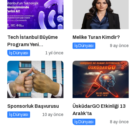
Tech İstanbul Büyüme
Melike Turan Kimdir?
Programı Yeni
İş Dünyası
9 ay önce
Başvurulara Kapılarını
İş Dünyası
1 yıl önce
Açtı
Sponsorluk Başvurusu
ÜsküdarGO Etkinliği 13
Aralık’ta
İş Dünyası
10 ay önce
İş Dünyası
8 ay önce