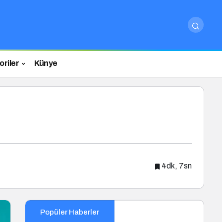
riler
Künye
4dk, 7sn
Popüler Haberler