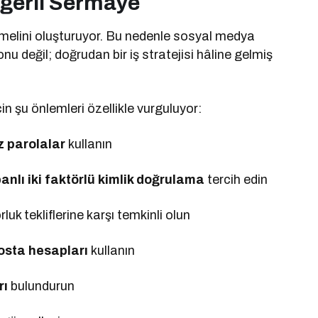
eğerli Sermaye
ın temelini oluşturuyor. Bu nedenle sosyal medya
onu değil; doğrudan bir iş stratejisi hâline gelmiş
n şu önlemleri özellikle vurguluyor:
z parolalar
kullanın
nlı iki faktörlü kimlik doğrulama
tercih edin
k tekliflerine karşı temkinli olun
posta hesapları
kullanın
rı
bulundurun