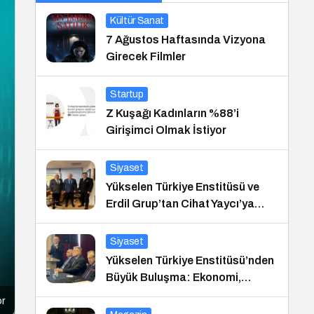
Kültür Sanat
7 Ağustos Haftasında Vizyona
Girecek Filmler
Startup
Z Kuşağı Kadınların %88’i
Girişimci Olmak İstiyor
Siyaset
Yükselen Türkiye Enstitüsü ve
Erdil Grup’tan Cihat Yaycı’ya
Anlamlı Ziyaret
Siyaset
Yükselen Türkiye Enstitüsü’nden
Büyük Buluşma: Ekonomi,
Güvenlik Politikaları ve Hukuk
or
Konferansı