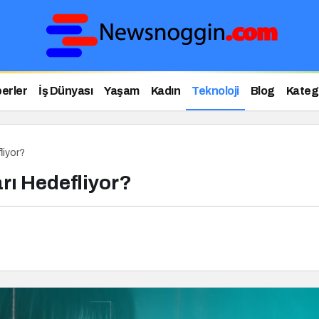
erler
İş Dünyası
Yaşam
Kadın
Teknoloji
Blog
Katego
liyor?
rı Hedefliyor?