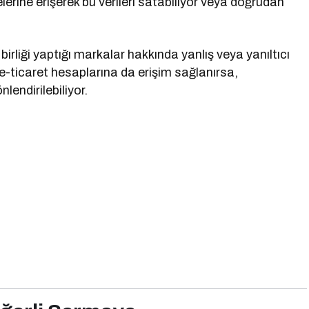
telerine erişerek bu verileri satabiliyor veya doğrudan
birliği yaptığı markalar hakkında yanlış veya yanıltıcı
n e-ticaret hesaplarına da erişim sağlanırsa,
lendirilebiliyor.