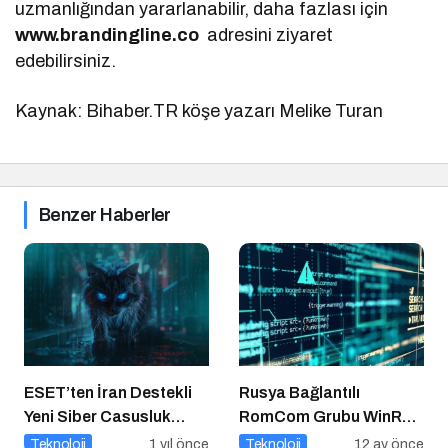
uzmanlığından yararlanabilir, daha fazlası için
www.brandingline.co
adresini ziyaret
edebilirsiniz.
Kaynak: Bihaber.TR köşe yazarı Melike Turan
Benzer Haberler
ESET’ten İran Destekli
Rusya Bağlantılı
Yeni Siber Casusluk
RomCom Grubu WinRAR
Operasyonu Uyarısı
Açığını Hedef Aldı
Teknoloji
1 yıl önce
Teknoloji
12 ay önce