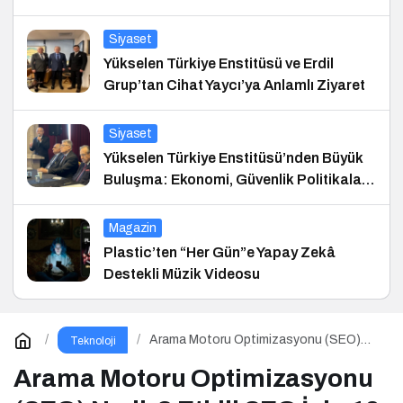
Siyaset
Yükselen Türkiye Enstitüsü ve Erdil
Grup’tan Cihat Yaycı’ya Anlamlı Ziyaret
Siyaset
Yükselen Türkiye Enstitüsü’nden Büyük
Buluşma: Ekonomi, Güvenlik Politikaları
ve Hukuk Konferansı
Magazin
Plastic’ten “Her Gün”e Yapay Zekâ
Destekli Müzik Videosu
Arama Motoru Optimizasyonu (SEO)
Teknoloji
Nedir? Etkili SEO İçin 10 Altın İpucu
Arama Motoru Optimizasyonu