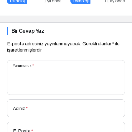
Teknoloji
1 yıl önce
Teknoloji
11 ay önce
Farkındalık
katmanı
Bir Cevap Yaz
E-posta adresiniz yayınlanmayacak.
Gerekli alanlar
*
ile
işaretlenmişlerdir
Yorumunuz
*
Adınız
*
E-Posta
*