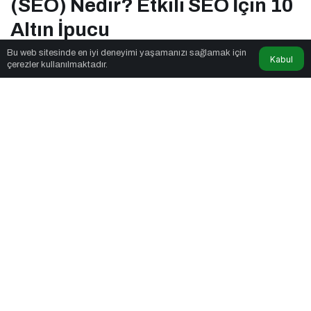
(SEO) Nedir? Etkili SEO İçin 10
Altın İpucu
Bu web sitesinde en iyi deneyimi yaşamanızı sağlamak için
Kabul
çerezler kullanılmaktadır.
News Noggin
tarafından yayınlandı
5dk, 31sn
Arama Motoru Optimizasyonu (SEO) Nedir? Etkili SEO İçin 10
Altın İpucu