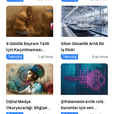
9 Günlük Bayram Tatili
Siber Güvenlik Artık Bir
İçin Kaçırılmaması
İş Riski
Gereken 8 Oyun
Teknoloji
1 yıl önce
Teknoloji
9 ay önce
Dijital Medya
Şifrelemenin kritik rolü:
Okuryazarlığı: Bilgiye
Kurumlar için veri
Erişimde Sorumluluk ve
güvenliğinin temel