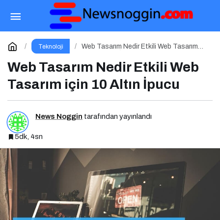
Arama Motoru Optimizasyonu (SEO) Nedir?
Etkili SEO İçin 10 Altın İpucu
Paylaş
Yorum Yap
Web Tasarım Nedir Etkili Web Tasarım
Teknoloji
için 10 Altın İpucu
Web Tasarım Nedir Etkili Web
Tasarım için 10 Altın İpucu
News Noggin
tarafından yayınlandı
5dk, 4sn