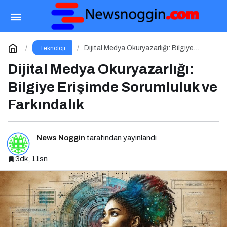
Yapay Zeka Yeni Bir Pazarlama Dili Konuşuyor:
ChatGPT’nin Güncellemeleri ve Markalara Yönelik
Paylaş
Yorum Yap
Dijital Medya Okuryazarlığı: Bilgiye
Teknoloji
Erişimde Sorumluluk ve Farkındalık
Dijital Medya Okuryazarlığı:
Fırsatlar
Bilgiye Erişimde Sorumluluk ve
Farkındalık
News Noggin
tarafından yayınlandı
3dk, 11sn