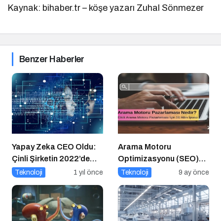
Kaynak: bihaber.tr – köşe yazarı Zuhal Sönmezer
Benzer Haberler
Yapay Zeka CEO Oldu:
Arama Motoru
Çinli Şirketin 2022’de
Optimizasyonu (SEO)
Attığı Adım Yeniden
Nedir? Etkili SEO İçin 10
Teknoloji
1 yıl önce
Teknoloji
9 ay önce
Gündemde
Altın İpucu