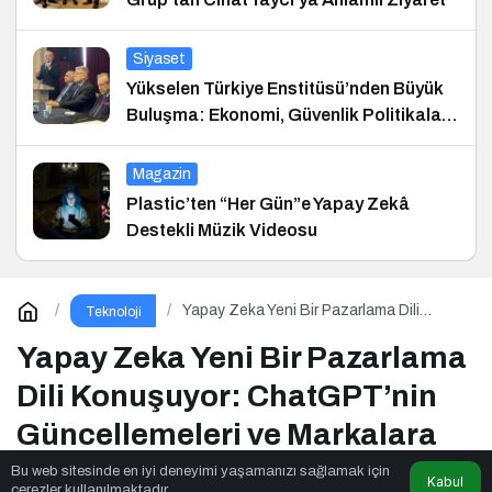
Siyaset
Yükselen Türkiye Enstitüsü’nden Büyük
Buluşma: Ekonomi, Güvenlik Politikaları
ve Hukuk Konferansı
Magazin
Plastic’ten “Her Gün”e Yapay Zekâ
Destekli Müzik Videosu
Yapay Zeka Yeni Bir Pazarlama Dili
Teknoloji
Konuşuyor: ChatGPT’nin
Güncellemeleri ve Markalara Yönelik
Yapay Zeka Yeni Bir Pazarlama
Fırsatlar
Dili Konuşuyor: ChatGPT’nin
Güncellemeleri ve Markalara
Yönelik Fırsatlar
Bu web sitesinde en iyi deneyimi yaşamanızı sağlamak için
Kabul
çerezler kullanılmaktadır.