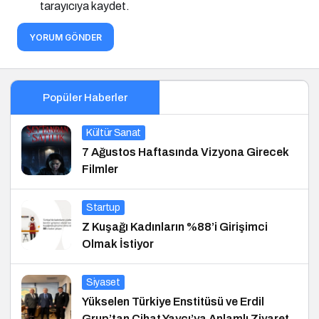
tarayıcıya kaydet.
YORUM GÖNDER
Popüler Haberler
Kültür Sanat
7 Ağustos Haftasında Vizyona Girecek
Filmler
Startup
Z Kuşağı Kadınların %88’i Girişimci
Olmak İstiyor
Siyaset
Yükselen Türkiye Enstitüsü ve Erdil
Grup’tan Cihat Yaycı’ya Anlamlı Ziyaret