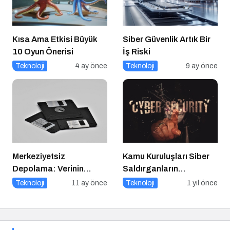
Kısa Ama Etkisi Büyük
Siber Güvenlik Artık Bir
10 Oyun Önerisi
İş Riski
Teknoloji
4 ay önce
Teknoloji
9 ay önce
Merkeziyetsiz
Kamu Kuruluşları Siber
Depolama: Verinin
Saldırganların
Geleceği Web3 ile
Hedefinde
Teknoloji
11 ay önce
Teknoloji
1 yıl önce
Şekilleniyor