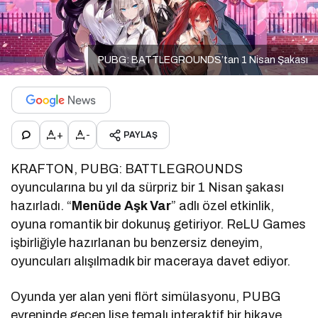
PUBG: BATTLEGROUNDS’tan 1 Nisan Şakası
+
-
PAYLAŞ
KRAFTON, PUBG: BATTLEGROUNDS
oyuncularına bu yıl da sürpriz bir 1 Nisan şakası
hazırladı. “
Menüde Aşk Var
” adlı özel etkinlik,
oyuna romantik bir dokunuş getiriyor. ReLU Games
işbirliğiyle hazırlanan bu benzersiz deneyim,
oyuncuları alışılmadık bir maceraya davet ediyor.
Oyunda yer alan yeni flört simülasyonu, PUBG
evreninde geçen lise temalı interaktif bir hikaye