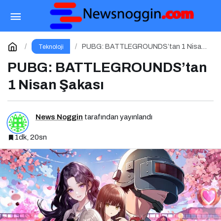
Dijital Medya Okuryazarlığı: Bilgiye Erişimde
Sorumluluk ve Farkındalık
Paylaş
Yorum Yap
PUBG: BATTLEGROUNDS’tan 1 Nisan
Teknoloji
Şakası
PUBG: BATTLEGROUNDS’tan
1 Nisan Şakası
News Noggin
tarafından yayınlandı
1dk, 20sn