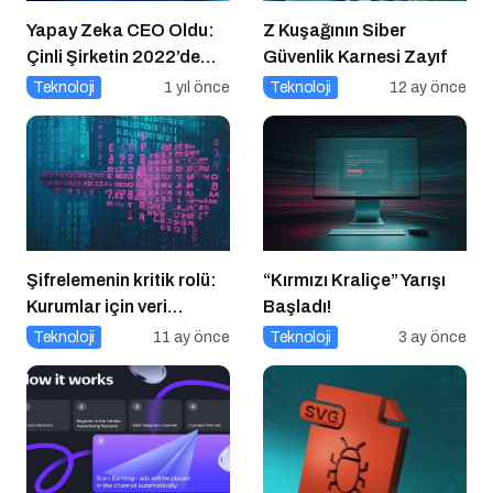
Yapay Zeka CEO Oldu:
Z Kuşağının Siber
Çinli Şirketin 2022’de
Güvenlik Karnesi Zayıf
Attığı Adım Yeniden
Teknoloji
1 yıl önce
Teknoloji
12 ay önce
Gündemde
Şifrelemenin kritik rolü:
“Kırmızı Kraliçe” Yarışı
Kurumlar için veri
Başladı!
güvenliğinin temel
Teknoloji
11 ay önce
Teknoloji
3 ay önce
katmanı