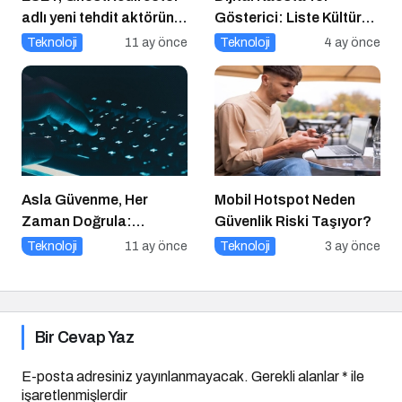
adlı yeni tehdit aktörünü
Gösterici: Liste Kültürü
keşfetti
ve İnteraktif Çözümlerin
Teknoloji
11 ay önce
Teknoloji
4 ay önce
Geleceği
Asla Güvenme, Her
Mobil Hotspot Neden
Zaman Doğrula:
Güvenlik Riski Taşıyor?
Şirketler İçin Parola
Teknoloji
11 ay önce
Teknoloji
3 ay önce
Güvenliği Alarmı
Bir Cevap Yaz
E-posta adresiniz yayınlanmayacak.
Gerekli alanlar
*
ile
işaretlenmişlerdir