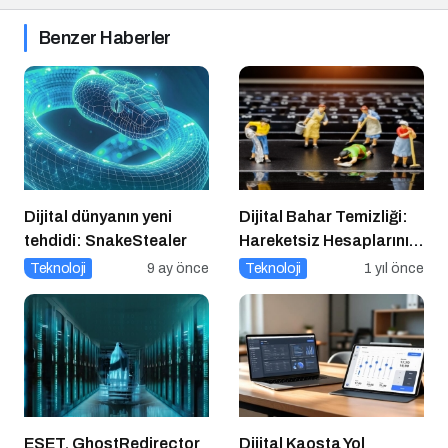
Benzer Haberler
Dijital dünyanın yeni
Dijital Bahar Temizliği:
tehdidi: SnakeStealer
Hareketsiz Hesaplarınızı
Temizlemenin Zamanı
Teknoloji
9 ay önce
Teknoloji
1 yıl önce
Geldi!
ESET, GhostRedirector
Dijital Kaosta Yol