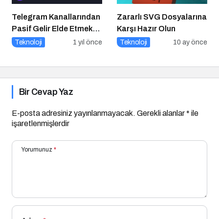
Telegram Kanallarından
Zararlı SVG Dosyalarına
Pasif Gelir Elde Etmek
Karşı Hazır Olun
Artık Mümkün
Teknoloji
1 yıl önce
Teknoloji
10 ay önce
Bir Cevap Yaz
E-posta adresiniz yayınlanmayacak.
Gerekli alanlar
*
ile
işaretlenmişlerdir
Yorumunuz
*