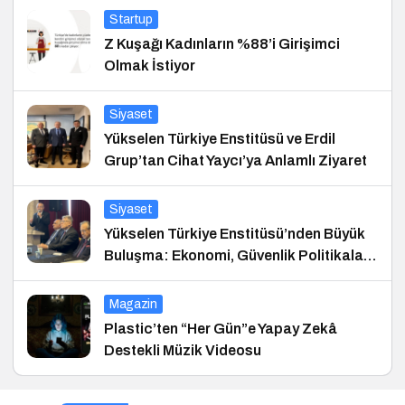
Startup
Z Kuşağı Kadınların %88’i Girişimci
Olmak İstiyor
Siyaset
Yükselen Türkiye Enstitüsü ve Erdil
Grup’tan Cihat Yaycı’ya Anlamlı Ziyaret
Siyaset
Yükselen Türkiye Enstitüsü’nden Büyük
Buluşma: Ekonomi, Güvenlik Politikaları
ve Hukuk Konferansı
Magazin
Plastic’ten “Her Gün”e Yapay Zekâ
Destekli Müzik Videosu