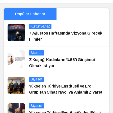
Popüler Haberler
Kültür Sanat
7 Ağustos Haftasında Vizyona Girecek
Filmler
Startup
Z Kuşağı Kadınların %88’i Girişimci
Olmak İstiyor
Siyaset
Yükselen Türkiye Enstitüsü ve Erdil
Grup’tan Cihat Yaycı’ya Anlamlı Ziyaret
Siyaset
Yükselen Türkiye Enstitüsü’nden Büyük