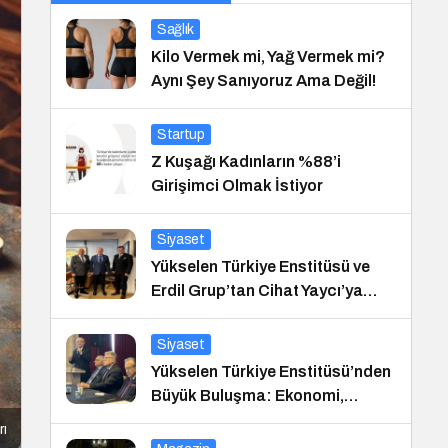
Sağlık
Kilo Vermek mi, Yağ Vermek mi?
Aynı Şey Sanıyoruz Ama Değil!
Startup
Z Kuşağı Kadınların %88’i
Girişimci Olmak İstiyor
Siyaset
Yükselen Türkiye Enstitüsü ve
Erdil Grup’tan Cihat Yaycı’ya
Anlamlı Ziyaret
Siyaset
Yükselen Türkiye Enstitüsü’nden
Büyük Buluşma: Ekonomi,
Güvenlik Politikaları ve Hukuk
rı
Konferansı