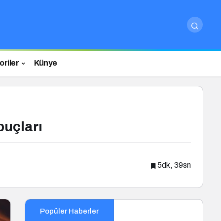
riler
Künye
puçları
5dk, 39sn
Popüler Haberler