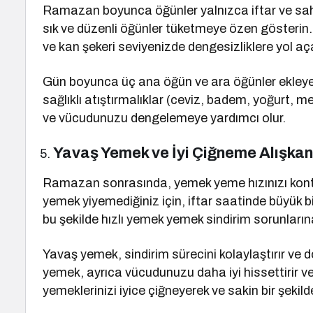
Ramazan boyunca öğünler yalnızca iftar ve sahu
sık ve düzenli öğünler tüketmeye özen gösterin
ve kan şekeri seviyenizde dengesizliklere yol açab
Gün boyunca üç ana öğün ve ara öğünler ekleyere
sağlıklı atıştırmalıklar (ceviz, badem, yoğurt, mey
ve vücudunuzu dengelemeye yardımcı olur.
Yavaş Yemek ve İyi Çiğneme Alışkanl
Ramazan sonrasında, yemek yeme hızınızı kontr
yemek yiyemediğiniz için, iftar saatinde büyük b
bu şekilde hızlı yemek yemek sindirim sorunlarına
Yavaş yemek, sindirim sürecini kolaylaştırır ve
yemek, ayrıca vücudunuzu daha iyi hissettirir v
yemeklerinizi iyice çiğneyerek ve sakin bir şekilde