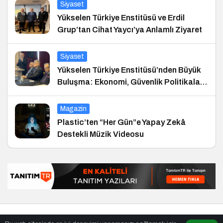
Siyaset
Yükselen Türkiye Enstitüsü ve Erdil
Grup’tan Cihat Yaycı’ya Anlamlı Ziyaret
Siyaset
Yükselen Türkiye Enstitüsü’nden Büyük
Buluşma: Ekonomi, Güvenlik Politikaları
ve Hukuk Konferansı
Magazin
Plastic’ten “Her Gün”e Yapay Zekâ
Destekli Müzik Videosu
© Telif Hakkı 25.01.2008, Tüm Hakları Saklıdır.
haber
,
en iyiler