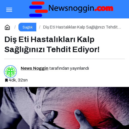
Ramazan Ayında Enerjinizi Koruyarak Oruç
Tutmanın Püf Noktaları
Paylaş
Yorum Yap
Diş Eti Hastalıkları Kalp Sağlığınızı Tehdit
Sağlık
Ediyor!
Diş Eti Hastalıkları Kalp
Sağlığınızı Tehdit Ediyor!
News Noggin
tarafından yayınlandı
4dk, 32sn