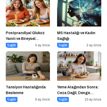
Postprandiyal Glukoz
MS Hastalığı ve Kadın
Yanıtı ve Bireysel
Sağlığı
Farklılıklar
Sağlık
4 ay önce
Sağlık
2 ay önce
Tansiyon Hastalığında
Yeme Atağından Sonra:
Beslenme
Ceza Değil, Denge
Zamanı
Sağlık
9 ay önce
Sağlık
10 ay önce