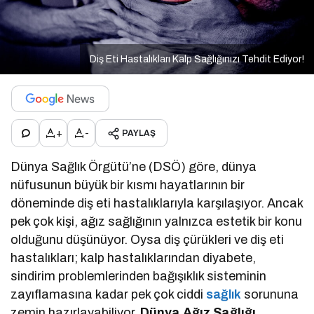
Diş Eti Hastalıkları Kalp Sağlığınızı Tehdit Ediyor!
+
-
PAYLAŞ
Dünya Sağlık Örgütü’ne (DSÖ) göre, dünya
nüfusunun büyük bir kısmı hayatlarının bir
döneminde diş eti hastalıklarıyla karşılaşıyor. Ancak
pek çok kişi, ağız sağlığının yalnızca estetik bir konu
olduğunu düşünüyor. Oysa diş çürükleri ve diş eti
hastalıkları; kalp hastalıklarından diyabete,
sindirim problemlerinden bağışıklık sisteminin
zayıflamasına kadar pek çok ciddi
sağlık
sorununa
zemin hazırlayabiliyor.
Dünya Ağız Sağlığı