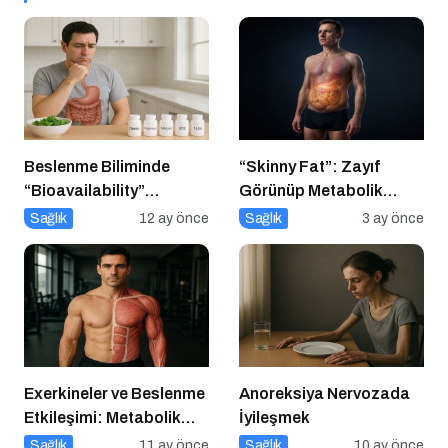
Beslenme Biliminde
“Skinny Fat”: Zayıf
“Bioavailability”
Görünüp Metabolik
Kavramı: Hangi Besin Ne
Olarak Riskli Olmak
Sağlık
12 ay önce
Sağlık
3 ay önce
Kadar Emilir?
Exerkineler ve Beslenme
Anoreksiya Nervozada
Etkileşimi: Metabolik
İyileşmek
Sağlıkta Yeni Bir
Sağlık
11 ay önce
Sağlık
10 ay önce