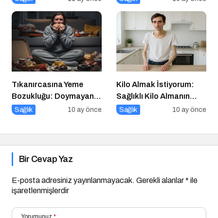
Perspektif
Tıkanırcasına Yeme
Kilo Almak İstiyorum:
Bozukluğu: Doymayan
Sağlıklı Kilo Almanın
Duygular
Yolları
Sağlık
10 ay önce
Sağlık
10 ay önce
Bir Cevap Yaz
E-posta adresiniz yayınlanmayacak.
Gerekli alanlar
*
ile
işaretlenmişlerdir
Yorumunuz
*