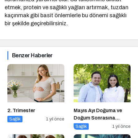
etmek, protein ve sağlıklı yağları artırmak, tuzdan
kaçınmak gibi basit önlemlerle bu dönemi sağlıklı
bir şekilde geçirebilirsiniz.
Benzer Haberler
2. Trimester
Mayıs Ayı Doğuma ve
Doğum Sonrasına
Sağlık
1 yıl önce
Hazırlık Atölyesi
Sağlık
1 yıl önce