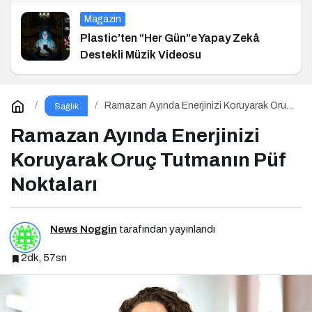
Magazin
Plastic’ten “Her Gün”e Yapay Zekâ
Destekli Müzik Videosu
Ramazan Ayında Enerjinizi Koruyarak Oruç
Sağlık
Tutmanın Püf Noktaları
Ramazan Ayında Enerjinizi
Koruyarak Oruç Tutmanın Püf
Noktaları
News Noggin
tarafından yayınlandı
2dk, 57sn