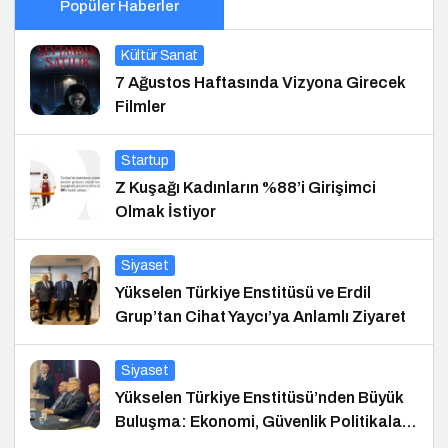
Popüler Haberler
Kültür Sanat
7 Ağustos Haftasında Vizyona Girecek
Filmler
Startup
Z Kuşağı Kadınların %88’i Girişimci
Olmak İstiyor
Siyaset
Yükselen Türkiye Enstitüsü ve Erdil
Grup’tan Cihat Yaycı’ya Anlamlı Ziyaret
Siyaset
Yükselen Türkiye Enstitüsü’nden Büyük
Buluşma: Ekonomi, Güvenlik Politikaları
ve Hukuk Konferansı