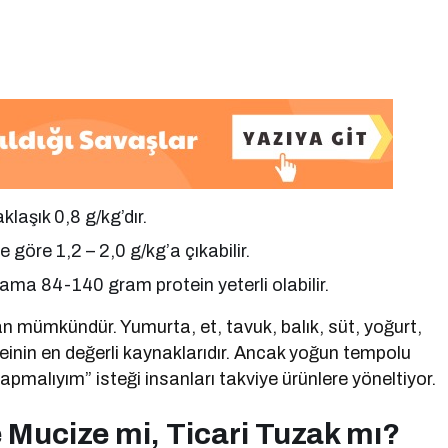
klaşık 0,8 g/kg’dır.
 göre 1,2 – 2,0 g/kg’a çıkabilir.
lama 84-140 gram protein yeterli olabilir.
 mümkündür. Yumurta, et, tavuk, balık, süt, yoğurt,
oteinin en değerli kaynaklarıdır. Ancak yoğun tempolu
malıyım” isteği insanları takviye ürünlere yöneltiyor.
e Mucize mi, Ticari Tuzak mı?