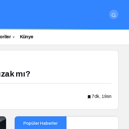
riler
Künye
Tuzak mı?
7dk, 19sn
Popüler Haberler