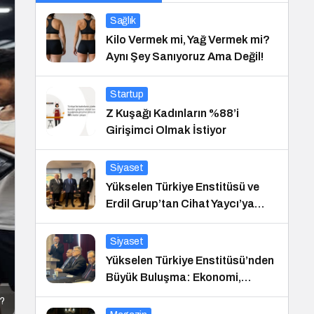
Sağlık
Kilo Vermek mi, Yağ Vermek mi?
Aynı Şey Sanıyoruz Ama Değil!
Startup
Z Kuşağı Kadınların %88’i
Girişimci Olmak İstiyor
Siyaset
Yükselen Türkiye Enstitüsü ve
Erdil Grup’tan Cihat Yaycı’ya
Anlamlı Ziyaret
Siyaset
Yükselen Türkiye Enstitüsü’nden
Büyük Buluşma: Ekonomi,
Güvenlik Politikaları ve Hukuk
ı?
Konferansı