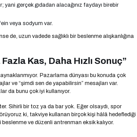
r; yani gerçek gıdadan alacağınız faydayı birebir
fein veya sodyum var.
ünse de, uzun vadede sağlıklı bir beslenme alışkanlığına
Fazla Kas, Daha Hızlı Sonuç”
n kaynaklanmıyor. Pazarlama dünyası bu konuda çok
lar ve “şimdi sen de yapabilirsin” mesajları var.
ar da bunu çok iyi kullanıyor.
er. Sihirli bir toz ya da bar yok. Eğer olsaydı, spor
üyoruz ki, takviye kullanan birçok kişi hâlâ hedeflediği
 beslenme ve düzenli antrenman eksik kalıyor.