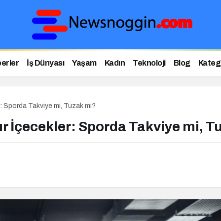
erler
İş Dünyası
Yaşam
Kadın
Teknoloji
Blog
Katego
er: Sporda Takviye mi, Tuzak mı?
zır İçecekler: Sporda Takviye mi, 