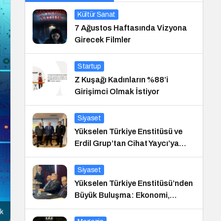
Kültür Sanat
7 Ağustos Haftasında Vizyona
Girecek Filmler
Startup
Z Kuşağı Kadınların %88’i
Girişimci Olmak İstiyor
Siyaset
Yükselen Türkiye Enstitüsü ve
Erdil Grup’tan Cihat Yaycı’ya
Anlamlı Ziyaret
Siyaset
Yükselen Türkiye Enstitüsü’nden
Büyük Buluşma: Ekonomi,
Güvenlik Politikaları ve Hukuk
ık
Konferansı