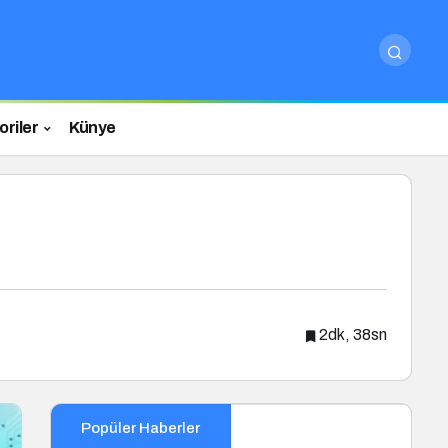
riler
Künye
2dk, 38sn
Popüler Haberler