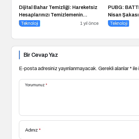
Dijital Bahar Temizliği: Hareketsiz
PUBG: BATT
Hesaplarınızı Temizlemenin
Nisan Şakası
Zamanı Geldi!
Teknoloji
1 yıl önce
Teknoloji
Bir Cevap Yaz
E-posta adresiniz yayınlanmayacak.
Gerekli alanlar
*
ile
Yorumunuz
*
Adınız
*