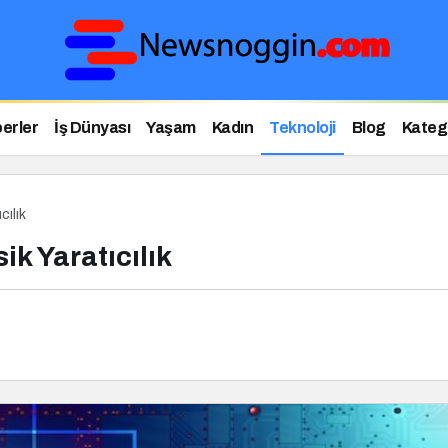
erler
İş Dünyası
Yaşam
Kadın
Teknoloji
Blog
Katego
cılık
ik Yaratıcılık