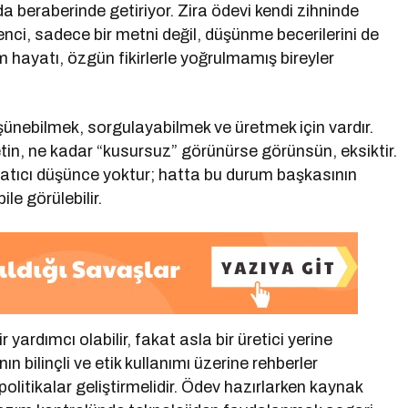
da beraberinde getiriyor. Zira ödevi kendi zihninde
ci, sadece bir metni değil, düşünme becerilerini de
tim hayatı, özgün fikirlerle yoğrulmamış bireyler
şünebilmek, sorgulayabilmek ve üretmek için vardır.
in, ne kadar “kusursuz” görünürse görünsün, eksiktir.
atıcı düşünce yoktur; hatta bu durum başkasının
le görülebilir.
ardımcı olabilir, fakat asla bir üretici yerine
bilinçli ve etik kullanımı üzerine rehberler
olitikalar geliştirmelidir. Ödev hazırlarken kaynak