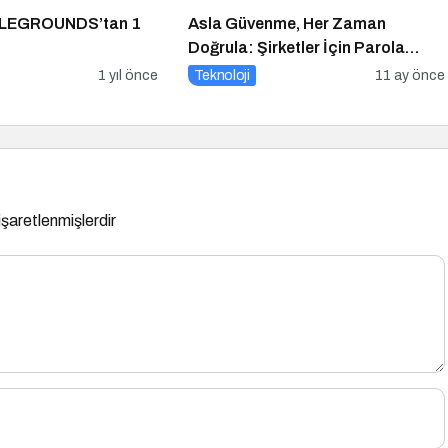
LEGROUNDS’tan 1
Asla Güvenme, Her Zaman
Doğrula: Şirketler İçin Parola
Güvenliği Alarmı
1 yıl önce
Teknoloji
11 ay önce
 işaretlenmişlerdir