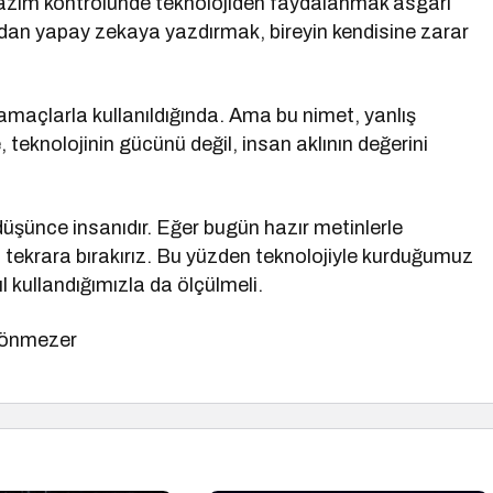
yazım kontrolünde teknolojiden faydalanmak asgari
udan yapay zekaya yazdırmak, bireyin kendisine zarar
u amaçlarla kullanıldığında. Ama bu nimet, yanlış
, teknolojinin gücünü değil, insan aklının değerini
 düşünce insanıdır. Eğer bugün hazır metinlerle
ni tekrara bırakırız. Bu yüzden teknolojiyle kurduğumuz
ıl kullandığımızla da ölçülmeli.
Sönmezer