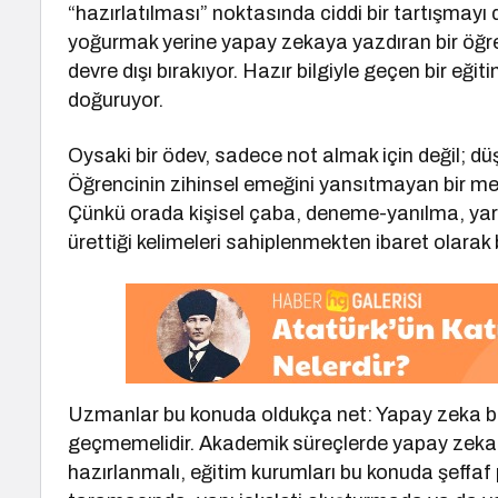
“hazırlatılması” noktasında ciddi bir tartışmayı 
yoğurmak yerine yapay zekaya yazdıran bir öğren
devre dışı bırakıyor. Hazır bilgiyle geçen bir eği
doğuruyor.
Oysaki bir ödev, sadece not almak için değil; dü
Öğrencinin zihinsel emeğini yansıtmayan bir met
Çünkü orada kişisel çaba, deneme-yanılma, yar
ürettiği kelimeleri sahiplenmekten ibaret olarak bi
Uzmanlar bu konuda oldukça net: Yapay zeka bir y
geçmemelidir. Akademik süreçlerde yapay zekanın 
hazırlanmalı, eğitim kurumları bu konuda şeffaf p