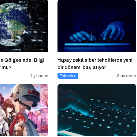
in Gölgesinde: Bilgi
Yapay zekâ siber tehditlerde yeni
r mu?
bir dönemi başlatıyor
1 yıl önce
Teknoloji
8 ay önce