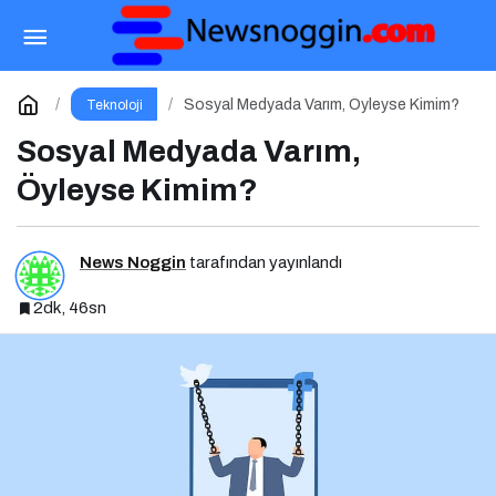
Fiber Hızında Gelişen Uçurum: Kimler Bağlı,
Kimler Dışarıda
Paylaş
Yorum Yap
Sosyal Medyada Varım, Öyleyse Kimim?
Teknoloji
Sosyal Medyada Varım,
Öyleyse Kimim?
News Noggin
tarafından yayınlandı
2dk, 46sn