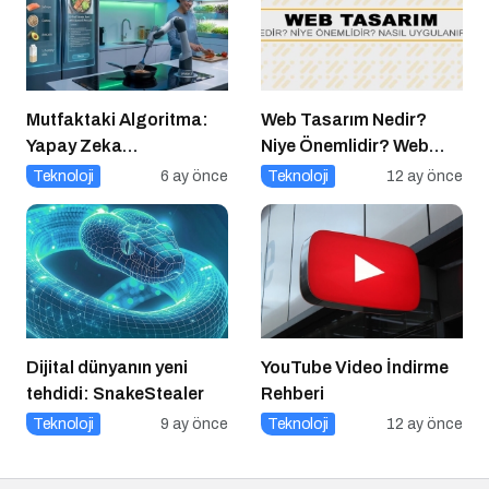
Markalara Yönelik
Fırsatlar
Mutfaktaki Algoritma:
Web Tasarım Nedir?
Yapay Zeka
Niye Önemlidir? Web
Gastronomiyi Nasıl
Tasarım Nasıl Yapılır?
Teknoloji
6 ay önce
Teknoloji
12 ay önce
Yeniden Programlıyor?
Dijital dünyanın yeni
YouTube Video İndirme
tehdidi: SnakeStealer
Rehberi
Teknoloji
9 ay önce
Teknoloji
12 ay önce