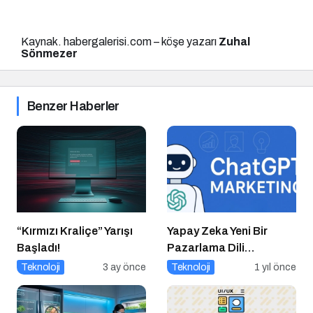
Kaynak. habergalerisi.com – köşe yazarı
Zuhal
Sönmezer
Benzer Haberler
“Kırmızı Kraliçe” Yarışı
Yapay Zeka Yeni Bir
Başladı!
Pazarlama Dili
Konuşuyor:
Teknoloji
3 ay önce
Teknoloji
1 yıl önce
ChatGPT’nin
Güncellemeleri ve