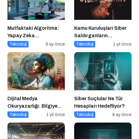
Mutfaktaki Algoritma:
Kamu Kuruluşları Siber
Yapay Zeka
Saldırganların
Gastronomiyi Nasıl
Hedefinde
Teknoloji
6 ay önce
Teknoloji
1 yıl önce
Yeniden Programlıyor?
Dijital Medya
Siber Suçlular Ne Tür
Okuryazarlığı: Bilgiye
Hesapları Hedefliyor?
Erişimde Sorumluluk ve
Teknoloji
1 yıl önce
Teknoloji
8 ay önce
Farkındalık