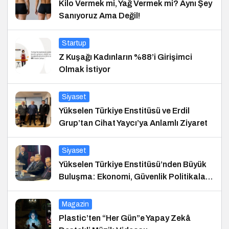
Kilo Vermek mi, Yağ Vermek mi? Aynı Şey
Sanıyoruz Ama Değil!
Startup
Z Kuşağı Kadınların %88’i Girişimci
Olmak İstiyor
Siyaset
Yükselen Türkiye Enstitüsü ve Erdil
Grup’tan Cihat Yaycı’ya Anlamlı Ziyaret
Siyaset
Yükselen Türkiye Enstitüsü’nden Büyük
Buluşma: Ekonomi, Güvenlik Politikaları
ve Hukuk Konferansı
Magazin
Plastic’ten “Her Gün”e Yapay Zekâ