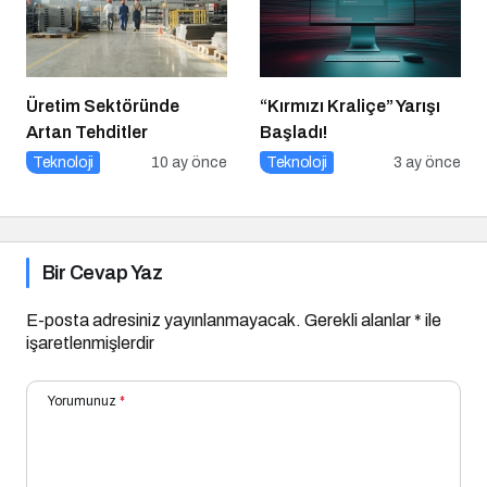
Üretim Sektöründe
“Kırmızı Kraliçe” Yarışı
Artan Tehditler
Başladı!
Teknoloji
10 ay önce
Teknoloji
3 ay önce
Bir Cevap Yaz
E-posta adresiniz yayınlanmayacak.
Gerekli alanlar
*
ile
işaretlenmişlerdir
Yorumunuz
*