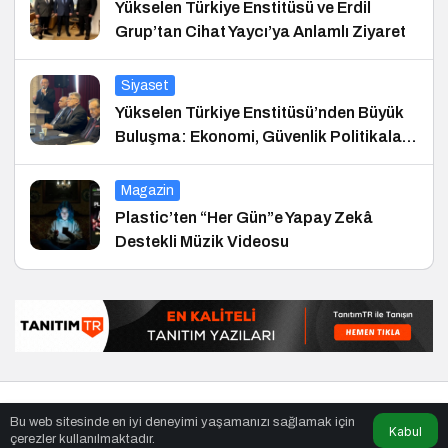
Yükselen Türkiye Enstitüsü ve Erdil
Grup’tan Cihat Yaycı’ya Anlamlı Ziyaret
Siyaset
Yükselen Türkiye Enstitüsü’nden Büyük
Buluşma: Ekonomi, Güvenlik Politikaları
ve Hukuk Konferansı
Magazin
Plastic’ten “Her Gün”e Yapay Zekâ
Destekli Müzik Videosu
© Telif Hakkı 25.01.2008, Tüm Hakları Saklıdır.
haber
,
en iyiler
Bu web sitesinde en iyi deneyimi yaşamanızı sağlamak için
listesi
,
bihaber
,
sağlıklı
Kabul
çerezler kullanılmaktadır.