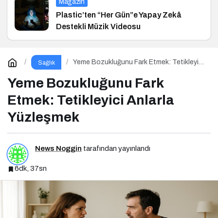
Magazin
Plastic’ten “Her Gün”e Yapay Zekâ
Destekli Müzik Videosu
Yeme Bozukluğunu Fark Etmek: Tetikleyici
Sağlık
Anlarla Yüzleşmek
Yeme Bozukluğunu Fark
Etmek: Tetikleyici Anlarla
Yüzleşmek
News Noggin
tarafından yayınlandı
6dk, 37sn