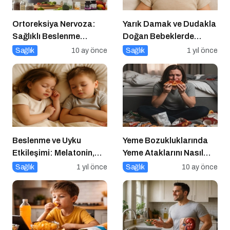
Ortoreksiya Nervoza:
Yarık Damak ve Dudakla
Sağlıklı Beslenme
Doğan Bebeklerde
Takıntısı
Beslenme
Sağlık
10 ay önce
Sağlık
1 yıl önce
Beslenme ve Uyku
Yeme Bozukluklarında
Etkileşimi: Melatonin,
Yeme Ataklarını Nasıl
Triptofan ve Çocuk
Engellerim?
Sağlık
1 yıl önce
Sağlık
10 ay önce
Davranışları