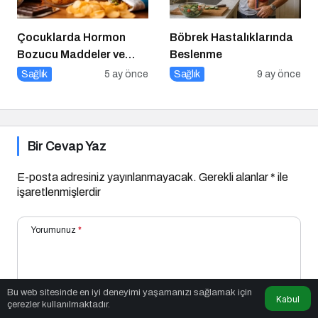
Çocuklarda Hormon
Böbrek Hastalıklarında
Bozucu Maddeler ve
Beslenme
Paketli Gıdalar
Sağlık
5 ay önce
Sağlık
9 ay önce
Bir Cevap Yaz
E-posta adresiniz yayınlanmayacak.
Gerekli alanlar
*
ile
işaretlenmişlerdir
Yorumunuz
*
Bu web sitesinde en iyi deneyimi yaşamanızı sağlamak için
Kabul
çerezler kullanılmaktadır.