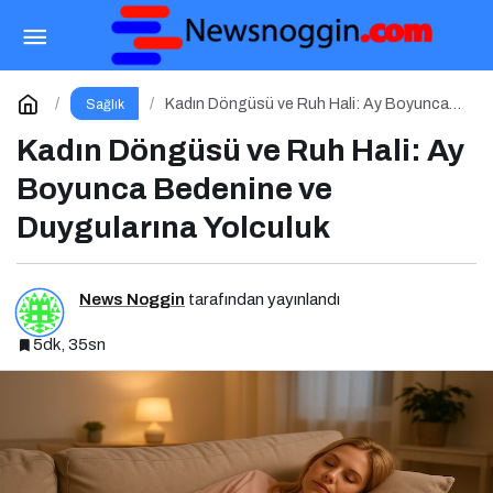
Yeme Bozukluğunu Fark Etmek: Tetikleyici
Anlarla Yüzleşmek
Paylaş
Yorum Yap
Kadın Döngüsü ve Ruh Hali: Ay Boyunca
Sağlık
Bedenine ve Duygularına Yolculuk
Kadın Döngüsü ve Ruh Hali: Ay
Boyunca Bedenine ve
Duygularına Yolculuk
News Noggin
tarafından yayınlandı
5dk, 35sn