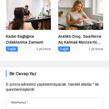
Kadın Sağlığına
Aralıklı Oruç: Saatlerce
Odaklanma Zamanı!
Aç Kalmak Mucize mi,
Geçici Bir Trend Mi?
Sağlık
1 yıl önce
Sağlık
1 yıl önce
Bir Cevap Yaz
E-posta adresiniz yayınlanmayacak.
Gerekli alanlar
*
ile
işaretlenmişlerdir
Yorumunuz
*