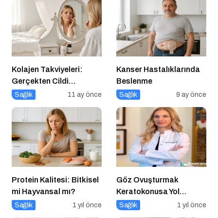
Kolajen Takviyeleri:
Kanser Hastalıklarında
Gerçekten Cildi
Beslenme
Gençleştiriyor mu?
Sağlık
11 ay önce
Sağlık
9 ay önce
Protein Kalitesi: Bitkisel
Göz Ovuşturmak
mi Hayvansal mı?
Keratokonusa Yol
Açabilir
Sağlık
1 yıl önce
Sağlık
1 yıl önce