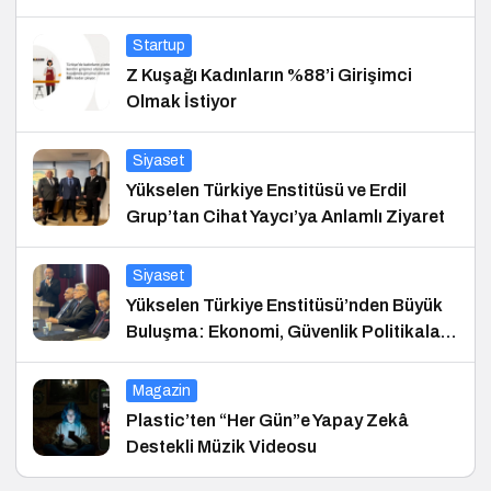
Startup
Z Kuşağı Kadınların %88’i Girişimci
Olmak İstiyor
Siyaset
Yükselen Türkiye Enstitüsü ve Erdil
Grup’tan Cihat Yaycı’ya Anlamlı Ziyaret
Siyaset
Yükselen Türkiye Enstitüsü’nden Büyük
Buluşma: Ekonomi, Güvenlik Politikaları
ve Hukuk Konferansı
Magazin
Plastic’ten “Her Gün”e Yapay Zekâ
Destekli Müzik Videosu