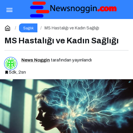
Diyet Yaparken Tartı Neden Bazen Hiç
Oynamaz?
Paylaş
Yorum Yap
MS Hastalığı ve Kadın Sağlığı
Sağlık
MS Hastalığı ve Kadın Sağlığı
News Noggin
tarafından yayınlandı
5dk, 2sn