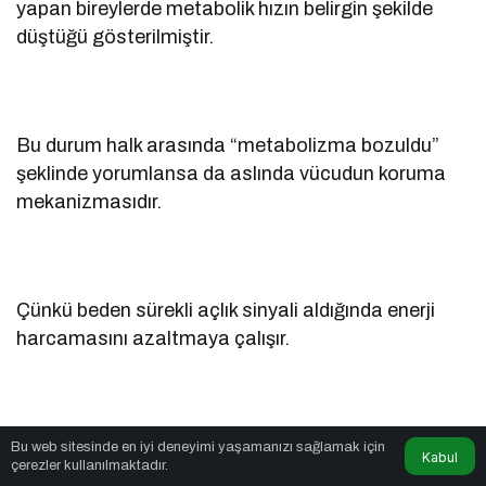
yapan bireylerde metabolik hızın belirgin şekilde
düştüğü gösterilmiştir.
Bu durum halk arasında “metabolizma bozuldu”
şeklinde yorumlansa da aslında vücudun koruma
mekanizmasıdır.
Çünkü beden sürekli açlık sinyali aldığında enerji
harcamasını azaltmaya çalışır.
Bu nedenle çok düşük kalorili şok diyetler kısa
Bu web sitesinde en iyi deneyimi yaşamanızı sağlamak için
Kabul
çerezler kullanılmaktadır.
vadede hızlı sonuç verse bile uzun vadede