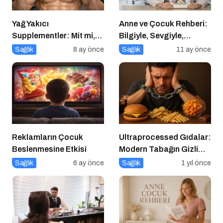
Yağ Yakıcı
Anne ve Çocuk Rehberi:
Supplementler: Mit mi,
Bilgiyle, Sevgiyle,
Gerçek mi?
Güvenle
Sağlık
8 ay önce
Sağlık
11 ay önce
Reklamların Çocuk
Ultraprocessed Gıdalar:
Beslenmesine Etkisi
Modern Tabağın Gizli
Psikobiyolojisi
Sağlık
6 ay önce
Sağlık
1 yıl önce