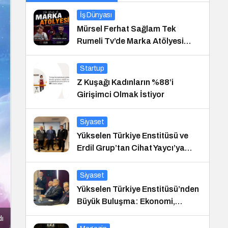
İş Dünyası
Mürsel Ferhat Sağlam Tek
Rumeli Tv’de Marka Atölyesi
Programına Konuk Oldu
Startup
Z Kuşağı Kadınların %88’i
Girişimci Olmak İstiyor
Siyaset
Yükselen Türkiye Enstitüsü ve
Erdil Grup’tan Cihat Yaycı’ya
Anlamlı Ziyaret
Siyaset
Yükselen Türkiye Enstitüsü’nden
Büyük Buluşma: Ekonomi,
Güvenlik Politikaları ve Hukuk
dı
Konferansı