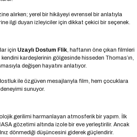
e alırken; yerel bir hikâyeyi evrensel bir anlatıyla
ne ilgi duyan izleyiciler için dikkat çekici bir seçenek.
lar için
Uzaylı Dostum Flik
, haftanın öne çıkan filmleri
lm, kendini kardeşlerinin gölgesinde hisseden Thomas’ın,
şmasıyla değişen hayatını anlatıyor.
i dostluk ile özgüven mesajlarıyla film, hem çocuklara
a deneyimi sunuyor.
ikolojik gerilimi harmanlayan atmosferik bir yapım. İlk
 gözetimi altında izole bir eve yerleştirilir. Ancak
nız dönmediği düşüncesini giderek güçlendirir.