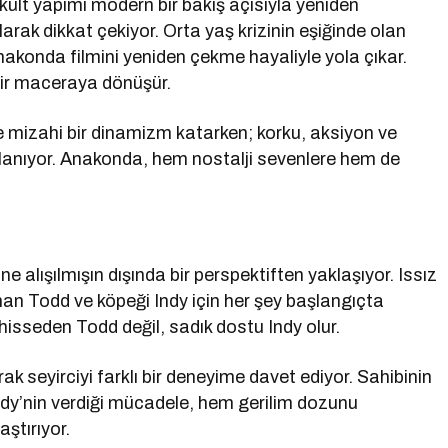
ı kült yapımı modern bir bakış açısıyla yeniden
larak dikkat çekiyor. Orta yaş krizinin eşiğinde olan
Anakonda filmini yeniden çekme hayaliyle yola çıkar.
 bir maceraya dönüşür.
e mizahi bir dinamizm katarken; korku, aksiyon ve
manlanıyor. Anakonda, hem nostalji sevenlere hem de
üne alışılmışın dışında bir perspektiften yaklaşıyor. Issız
nan Todd ve köpeği Indy için her şey başlangıçta
 hisseden Todd değil, sadık dostu Indy olur.
ak seyirciyi farklı bir deneyime davet ediyor. Sahibinin
dy’nin verdiği mücadele, hem gerilim dozunu
ştırıyor.