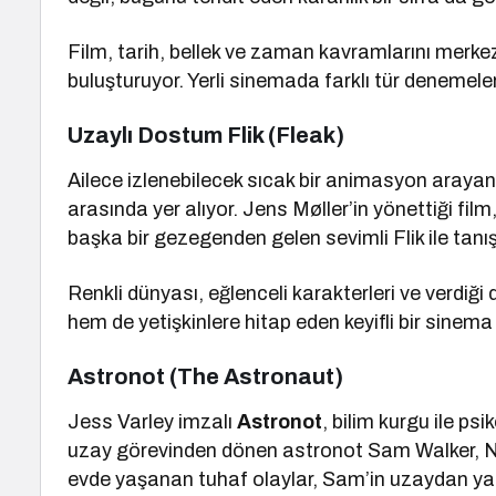
Film, tarih, bellek ve zaman kavramlarını merkezin
buluşturuyor. Yerli sinemada farklı tür denemeleri
Uzaylı Dostum Flik (Fleak)
Ailece izlenebilecek sıcak bir animasyon arayan
arasında yer alıyor. Jens Møller’in yönettiği fi
başka bir gezegenden gelen sevimli Flik ile tanı
Renkli dünyası, eğlenceli karakterleri ve verdiğ
hem de yetişkinlere hitap eden keyifli bir sinem
Astronot (The Astronaut)
Jess Varley imzalı
Astronot
, bilim kurgu ile ps
uzay görevinden dönen astronot Sam Walker, NASA
evde yaşanan tuhaf olaylar, Sam’in uzaydan yal