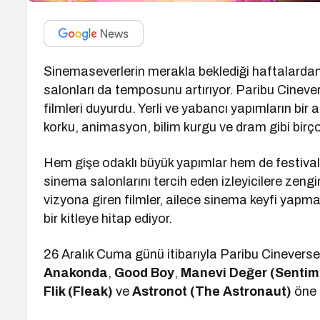
Sinemaseverlerin merakla beklediği haftalardan b
salonları da temposunu artırıyor. Paribu Cinever
filmleri duyurdu. Yerli ve yabancı yapımların bi
korku, animasyon, bilim kurgu ve dram gibi birçok 
Hem gişe odaklı büyük yapımlar hem de festival 
sinema salonlarını tercih eden izleyicilere zengin 
vizyona giren filmler, ailece sinema keyfi yapm
bir kitleye hitap ediyor.
26 Aralık Cuma günü itibarıyla Paribu Cineverse
Anakonda
,
Good Boy
,
Manevi Değer (Sentim
Flik (Fleak)
ve
Astronot (The Astronaut)
öne ç