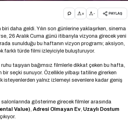
+
-
PAYLAŞ
iri daha geldi. Yılın son günlerine yaklaşırken, sinema
se, 26 Aralık Cuma günü itibarıyla vizyona girecek yeni
r arada sunulduğu bu haftanın vizyon programı; aksiyon,
farklı türde filmi izleyiciyle buluşturuyor.
ruhu taşıyan bağımsız filmlerle dikkat çeken bu hafta,
bir seçki sunuyor. Özellikle yılbaşı tatiline girerken
ak isteyenlerden yalnız izlemeyi sevenlere kadar geniş
 salonlarında gösterime girecek filmler arasında
ental Value)
,
Adresi Olmayan Ev
,
Uzaylı Dostum
ıkıyor.