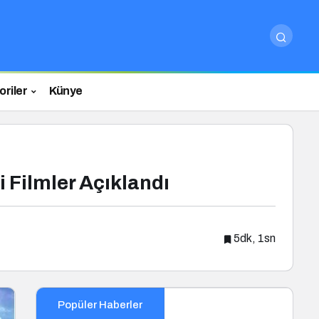
riler
Künye
 Filmler Açıklandı
5dk, 1sn
Popüler Haberler