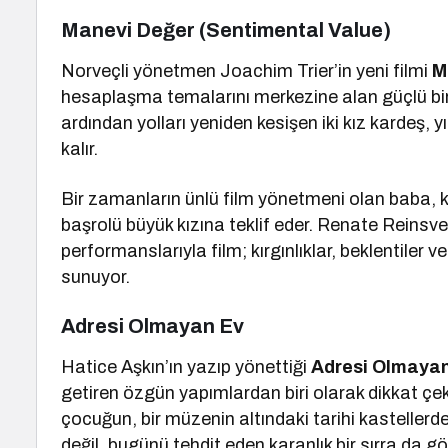
Manevi Değer (Sentimental Value)
Norveçli yönetmen Joachim Trier’in yeni filmi
M
hesaplaşma temalarını merkezine alan güçlü bir
ardından yolları yeniden kesişen iki kız kardeş, 
kalır.
Bir zamanların ünlü film yönetmeni olan baba, k
başrolü büyük kızına teklif eder. Renate Reinsve
performanslarıyla film; kırgınlıklar, beklentiler 
sunuyor.
Adresi Olmayan Ev
Hatice Aşkın’ın yazıp yönettiği
Adresi Olmaya
getiren özgün yapımlardan biri olarak dikkat çe
çocuğun, bir müzenin altındaki tarihi kastellerde
değil, bugünü tehdit eden karanlık bir sırra da gö