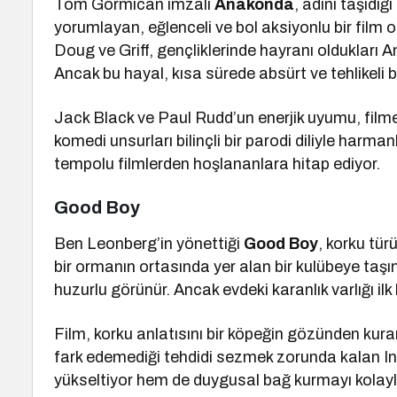
Tom Gormican imzalı
Anakonda
, adını taşıdığ
yorumlayan, eğlenceli ve bol aksiyonlu bir film o
Doug ve Griff, gençliklerinde hayranı oldukları 
Ancak bu hayal, kısa sürede absürt ve tehlikeli
Jack Black ve Paul Rudd’un enerjik uyumu, film
komedi unsurları bilinçli bir parodi diliyle har
tempolu filmlerden hoşlananlara hitap ediyor.
Good Boy
Ben Leonberg’in yönettiği
Good Boy
, korku tür
bir ormanın ortasında yer alan bir kulübeye taşı
huzurlu görünür. Ancak evdeki karanlık varlığı ilk
Film, korku anlatısını bir köpeğin gözünden kurar
fark edemediği tehdidi sezmek zorunda kalan In
yükseltiyor hem de duygusal bağ kurmayı kolayla