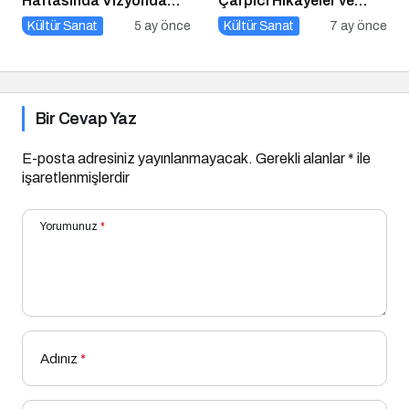
Haftasında Vizyonda
Çarpıcı Hikayeler ve
Hangi Filmler Var?
Şarkılar
Kültür Sanat
5 ay önce
Kültür Sanat
7 ay önce
Bir Cevap Yaz
E-posta adresiniz yayınlanmayacak.
Gerekli alanlar
*
ile
işaretlenmişlerdir
Yorumunuz
*
Adınız
*