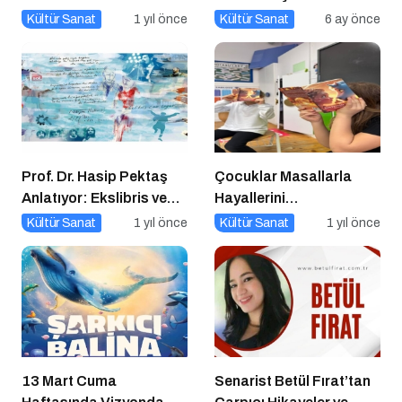
Kitap Müjdesi
Kültür Sanat
1 yıl önce
Kültür Sanat
6 ay önce
Prof. Dr. Hasip Pektaş
Çocuklar Masallarla
Anlatıyor: Ekslibris ve
Hayallerini
Yeni Kültürel Formlar
Gerçekleştiriyor!
Kültür Sanat
1 yıl önce
Kültür Sanat
1 yıl önce
13 Mart Cuma
Senarist Betül Fırat’tan