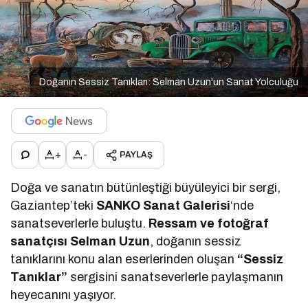
Doğanın Sessiz Tanıkları: Selman Uzun'un Sanat Yolculuğu
+
-
PAYLAŞ
Doğa ve sanatın bütünleştiği büyüleyici bir sergi,
Gaziantep’teki
SANKO Sanat Galerisi
‘nde
sanatseverlerle buluştu.
Ressam ve fotoğraf
sanatçısı Selman Uzun
, doğanın sessiz
tanıklarını konu alan eserlerinden oluşan
“Sessiz
Tanıklar”
sergisini sanatseverlerle paylaşmanın
heyecanını yaşıyor.