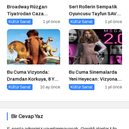
Broadway Rüzgarı
Sert Rollerin Sempatik
Tiyatrodan Caza
Oyuncusu Tayfun SAV
Dopdolu Bir Program
ile Söyleşi
Kültür Sanat
1 yıl önce
Kültür Sanat
1 yıl önce
Bu Cuma Vizyonda:
Bu Cuma Sinemalarda
Dramdan Korkuya, 8 Yeni
Yeni Heyecan: Vizyona
Film Sinemaseverlerle
Girecek Filmler Belli
Kültür Sanat
10 ay önce
Kültür Sanat
1 yıl önce
Buluşuyor!
Oldu
Bir Cevap Yaz
E-posta adresiniz yayınlanmayacak.
Gerekli alanlar
*
ile