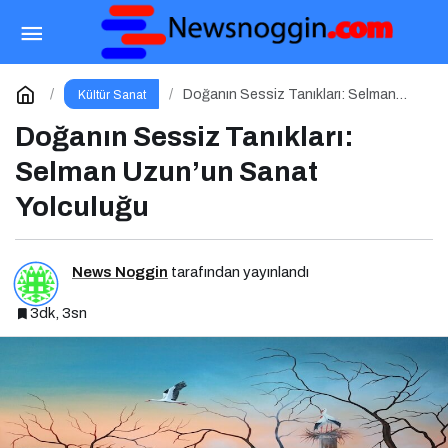
Tutap Önde Gelen Sanatçılarla Kültür ve Sanat
Yolucluğuna Devam Ediyor
Paylaş
Yorum Yap
Doğanın Sessiz Tanıkları: Selman
Kültür Sanat
Uzun’un Sanat Yolculuğu
Doğanın Sessiz Tanıkları:
Selman Uzun’un Sanat
Yolculuğu
News Noggin
tarafından yayınlandı
3dk, 3sn