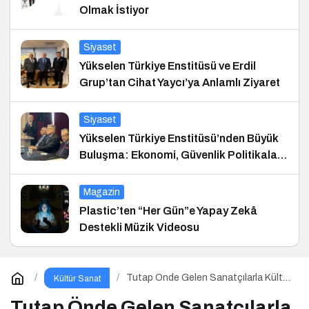
Olmak İstiyor
Siyaset
Yükselen Türkiye Enstitüsü ve Erdil
Grup’tan Cihat Yaycı’ya Anlamlı Ziyaret
Siyaset
Yükselen Türkiye Enstitüsü’nden Büyük
Buluşma: Ekonomi, Güvenlik Politikaları
ve Hukuk Konferansı
Magazin
Plastic’ten “Her Gün”e Yapay Zekâ
Destekli Müzik Videosu
Tutap Önde Gelen Sanatçılarla Kültür
Kültür Sanat
ve Sanat Yolucluğuna Devam Ediyor
Tutap Önde Gelen Sanatçılarla