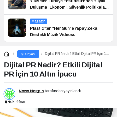
Yükselen Türkiye Enstitüsü’nden Büyük
Buluşma: Ekonomi, Güvenlik Politikaları
ve Hukuk Konferansı
Magazin
Plastic’ten “Her Gün”e Yapay Zekâ
Destekli Müzik Videosu
Dijital PR Nedir? Etkili Dijital PR İçin 10
İş Dünyası
Altın İpucu
Dijital PR Nedir? Etkili Dijital
PR İçin 10 Altın İpucu
News Noggin
tarafından yayınlandı
4dk, 46sn