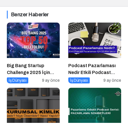
Benzer Haberler
Big Bang Startup
Podcast Pazarlaması
Challenge 2025 İçin
Nedir Etkili Podcast
Geri Sayım Başladı
Pazarlaması için 10
İş Dünyası
9 ay önce
İş Dünyası
9 ay önce
Altın İpucu