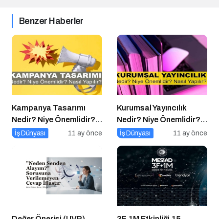
Benzer Haberler
Kampanya Tasarımı
Kurumsal Yayıncılık
Nedir? Niye Önemlidir?
Nedir? Niye Önemlidir?
Kampanya Tasarımı
Kurumsal Yayıncılık Nasıl
İş Dünyası
11 ay önce
İş Dünyası
11 ay önce
Nasıl Yapılır?
Yapılır?
Değer Önerisi (UVP)
3F 1M Etkinliği 15