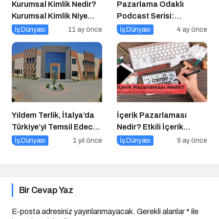
Kurumsal Kimlik Nedir?
Pazarlama Odaklı
Kurumsal Kimlik Niye
Podcast Serisi:
Önemlidir? Kurumsal
Pazarlama Sohbetleri
İş Dünyası
11 ay önce
İş Dünyası
4 ay önce
Kimlik Nasıl Yapılır?
Yıldem Terlik, İtalya’da
İçerik Pazarlaması
Türkiye’yi Temsil Edecek
Nedir? Etkili İçerik
Gaziantepli yerli üretici,
Pazarlaması İçin 10
İş Dünyası
1 yıl önce
İş Dünyası
9 ay önce
Avrupa’nın en prestijli
Altın İpucu
fuarında boy
gösterecek
Bir Cevap Yaz
E-posta adresiniz yayınlanmayacak.
Gerekli alanlar
*
ile