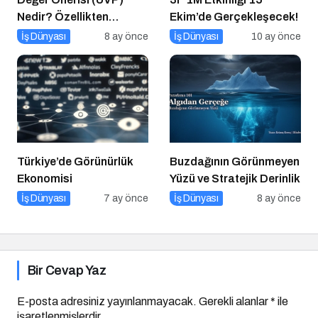
Nedir? Özellikten
Ekim’de Gerçekleşecek!
Faydaya Geçiş
İş Dünyası
8 ay önce
İş Dünyası
10 ay önce
Türkiye’de Görünürlük
Buzdağının Görünmeyen
Ekonomisi
Yüzü ve Stratejik Derinlik
İş Dünyası
7 ay önce
İş Dünyası
8 ay önce
Bir Cevap Yaz
E-posta adresiniz yayınlanmayacak.
Gerekli alanlar
*
ile
işaretlenmişlerdir