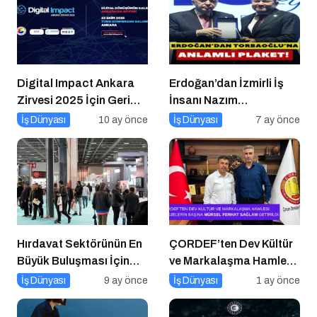
Digital Impact Ankara
Erdoğan’dan İzmirli İş
Zirvesi 2025 İçin Geri
İnsanı Nazım
Sayım!
Torbaoğlu’na Anlamlı
İş Dünyası
10 ay önce
İş Dünyası
7 ay önce
Plaket
Hırdavat Sektörünün En
ÇORDEF’ten Dev Kültür
Büyük Buluşması İçin
ve Markalaşma Hamlesi:
İstanbul Hazır!
Projelerin Başına Mürsel
İş Dünyası
9 ay önce
İş Dünyası
1 ay önce
Ferhat Sağlam Getirildi