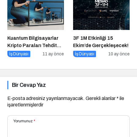
Kuantum Bilgisayarlar
3F 1M Etkinliği 15
Kripto Paraları Tehdit
Ekim’de Gerçekleşecek!
Eder mi?
İş Dünyası
11 ay önce
İş Dünyası
10 ay önce
Bir Cevap Yaz
E-posta adresiniz yayınlanmayacak.
Gerekli alanlar
*
ile
işaretlenmişlerdir
Yorumunuz
*