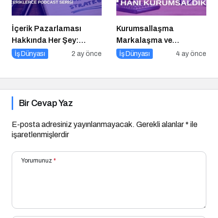
İçerik Pazarlaması
Kurumsallaşma
Hakkında Her Şey:
Markalaşma ve
İçeriklerce Podcast
Dijitalleşme Odaklı
İş Dünyası
2 ay önce
İş Dünyası
4 ay önce
Serisi
Podcast Serisi: Hani
Kurumsaldık
Bir Cevap Yaz
E-posta adresiniz yayınlanmayacak.
Gerekli alanlar
*
ile
işaretlenmişlerdir
Yorumunuz
*