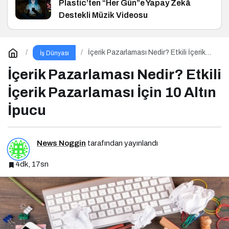
Plastic’ten “Her Gün”e Yapay Zekâ
Destekli Müzik Videosu
İçerik Pazarlaması Nedir? Etkili İçerik
İş Dünyası
Pazarlaması İçin 10 Altın İpucu
İçerik Pazarlaması Nedir? Etkili
İçerik Pazarlaması İçin 10 Altın
İpucu
News Noggin
tarafından yayınlandı
4dk, 17sn