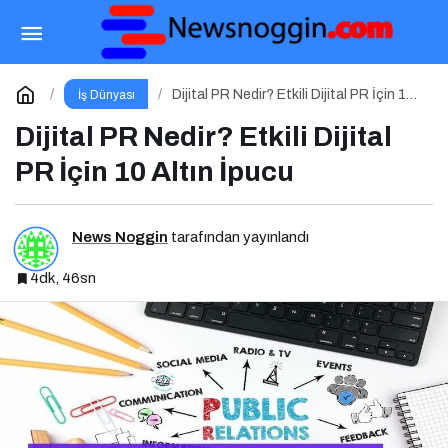
İçerik Pazarlaması Nedir? Etkili İçerik
Pazarlaması İçin 10 Altın İpucu
Paylaş
Yorum Yap
Dijital PR Nedir? Etkili Dijital PR İçin 10
İş Dünyası
Altın İpucu
Dijital PR Nedir? Etkili Dijital
PR İçin 10 Altın İpucu
News Noggin
tarafından yayınlandı
4dk, 46sn