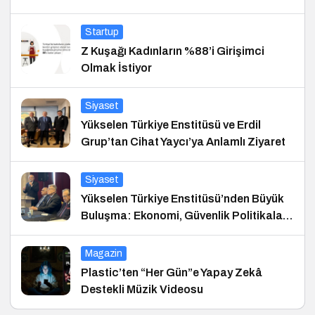
Startup
Z Kuşağı Kadınların %88’i Girişimci
Olmak İstiyor
Siyaset
Yükselen Türkiye Enstitüsü ve Erdil
Grup’tan Cihat Yaycı’ya Anlamlı Ziyaret
Siyaset
Yükselen Türkiye Enstitüsü’nden Büyük
Buluşma: Ekonomi, Güvenlik Politikaları
ve Hukuk Konferansı
Magazin
Plastic’ten “Her Gün”e Yapay Zekâ
Destekli Müzik Videosu