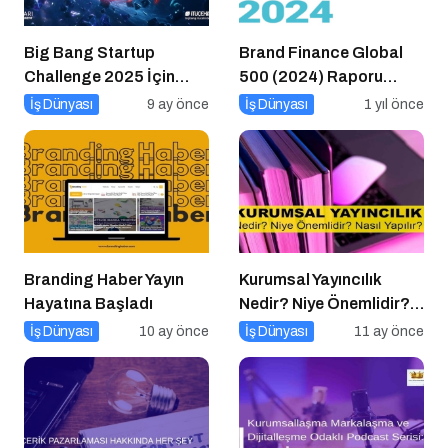
Big Bang Startup
Brand Finance Global
Challenge 2025 İçin
500 (2024) Raporu
Geri Sayım Başladı
Yayımlandı!
İş Dünyası
9 ay önce
İş Dünyası
1 yıl önce
Branding Haber Yayın
Kurumsal Yayıncılık
Hayatına Başladı
Nedir? Niye Önemlidir?
Kurumsal Yayıncılık Nasıl
İş Dünyası
10 ay önce
İş Dünyası
11 ay önce
Yapılır?