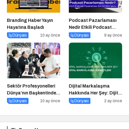
Branding Haber Yayın
Podcast Pazarlaması
Hayatına Başladı
Nedir Etkili Podcast
Pazarlaması için 10
İş Dünyası
10 ay önce
İş Dünyası
9 ay önce
Altın İpucu
Sektör Profesyonelleri
Dijital Markalaşma
Dünya’nın Başkentinde
Hakkında Her Şey: Dijital
Buluşacak!
Markalaşma Sohbetleri
İş Dünyası
10 ay önce
İş Dünyası
2 ay önce
Podcast Serisi