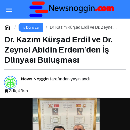
Dr. Kazım Kürşad Erdil ve Dr. Zeynel Abidin
Erdem’den İş Dünyası Buluşması
Yorum Yap
Dr. Kazım Kürşad Erdil ve Dr. Zeynel
İş Dünyası
Abidin Erdem’den İş Dünyası Buluşması
Dr. Kazım Kürşad Erdil ve Dr.
Zeynel Abidin Erdem’den İş
Dünyası Buluşması
News Noggin
tarafından yayınlandı
2dk, 49sn