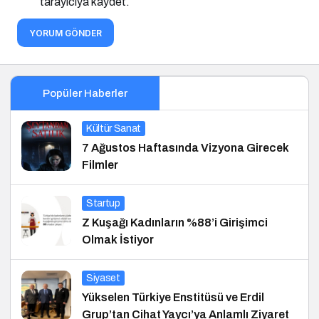
tarayıcıya kaydet.
YORUM GÖNDER
Popüler Haberler
Kültür Sanat
7 Ağustos Haftasında Vizyona Girecek
Filmler
Startup
Z Kuşağı Kadınların %88’i Girişimci
Olmak İstiyor
Siyaset
Yükselen Türkiye Enstitüsü ve Erdil
Grup’tan Cihat Yaycı’ya Anlamlı Ziyaret