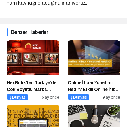
ilham kaynağı olacağına inanıyoruz.
Benzer Haberler
NexBirlik’ten Türkiye’de
Online İtibar Yönetimi
Çok Boyutlu Marka
Nedir? Etkili Online İtibar
Hamlesi
Yönetimi İçin 10 Altın
İş Dünyası
5 ay önce
İş Dünyası
9 ay önce
İpucu