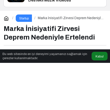
Destekli Müzik Videosu
Marka İnisiyatifi Zirvesi Deprem Nedeniyle
Startup
Ertelendi
Marka İnisiyatifi Zirvesi
Deprem Nedeniyle Ertelendi
News Noggin
tarafından yayınlandı
Bu web sitesinde en iyi deneyimi yaşamanızı sağlamak için
Kabul
çerezler kullanılmaktadır.
1dk, 56sn