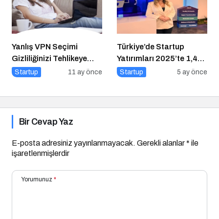
Yanlış VPN Seçimi
Türkiye’de Startup
Gizliliğinizi Tehlikeye
Yatırımları 2025’te 1,4
Atabilir
Milyar Dolara Ulaştı
Startup
11 ay önce
Startup
5 ay önce
Bir Cevap Yaz
E-posta adresiniz yayınlanmayacak.
Gerekli alanlar
*
ile
işaretlenmişlerdir
Yorumunuz
*