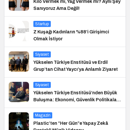
Kilo Vermek mi, Yağ Vermek mi? Aynı Şey
Sanıyoruz Ama Değil!
Startup
Z Kuşağı Kadınların %88’i Girişimci
Olmak İstiyor
Siyaset
Yükselen Türkiye Enstitüsü ve Erdil
Grup’tan Cihat Yaycı’ya Anlamlı Ziyaret
Siyaset
Yükselen Türkiye Enstitüsü’nden Büyük
Buluşma: Ekonomi, Güvenlik Politikaları
ve Hukuk Konferansı
Magazin
Plastic’ten “Her Gün”e Yapay Zekâ