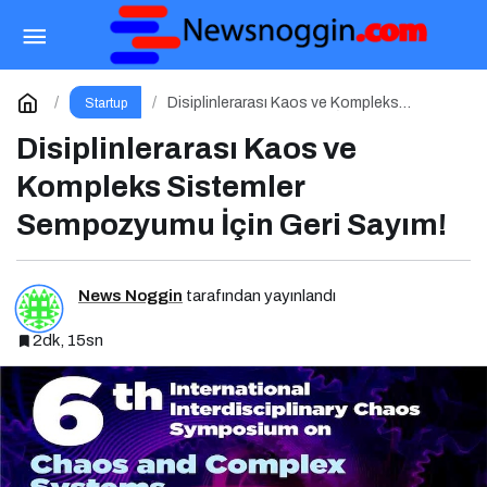
Marka İnisiyatifi Zirvesi Deprem Nedeniyle
Ertelendi
Paylaş
Yorum Yap
Disiplinlerarası Kaos ve Kompleks
Startup
Sistemler Sempozyumu İçin Geri Sayım!
Disiplinlerarası Kaos ve
Kompleks Sistemler
Sempozyumu İçin Geri Sayım!
News Noggin
tarafından yayınlandı
2dk, 15sn