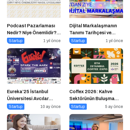
Podcast Pazarlaması
Dijital Markalaşmanın
Nedir? Niye Önemlidir?
Tanımı Tarihçesi ve
Podcast Pazarlaması
Önemi
Startup
1 yıl önce
Startup
1 yıl önce
Nasıl Yapılır?
Eureka’25 İstanbul
Coffex 2026: Kahve
Üniversitesi Avcılar
Sektörünün Buluşma
Kampüsü İşletme
Noktası
Startup
10 ay önce
Startup
5 ay önce
Fakültesinde