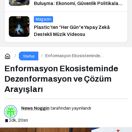
Buluşma: Ekonomi, Güvenlik Politikaları
ve Hukuk Konferansı
Magazin
Plastic’ten “Her Gün”e Yapay Zekâ
Destekli Müzik Videosu
Enformasyon Ekosisteminde
Startup
Dezenformasyon ve Çözüm Arayışları
Enformasyon Ekosisteminde
Dezenformasyon ve Çözüm
Arayışları
News Noggin
tarafından yayınlandı
1dk, 20sn