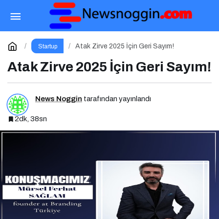
Enformasyon Ekosisteminde Dezenformasyon
ve Çözüm Arayışları
Paylaş
Yorum Yap
Atak Zirve 2025 İçin Geri Sayım!
Startup
Atak Zirve 2025 İçin Geri Sayım!
News Noggin
tarafından yayınlandı
2dk, 38sn