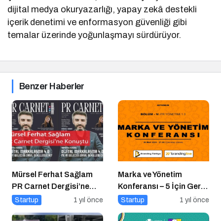
dijital medya okuryazarlığı, yapay zekâ destekli
içerik denetimi ve enformasyon güvenliği gibi
temalar üzerinde yoğunlaşmayı sürdürüyor.
Benzer Haberler
Mürsel Ferhat Sağlam
Marka ve Yönetim
PR Carnet Dergisi’ne
Konferansı – 5 İçin Geri
Konuştu
Sayım!
Startup
1 yıl önce
Startup
1 yıl önce