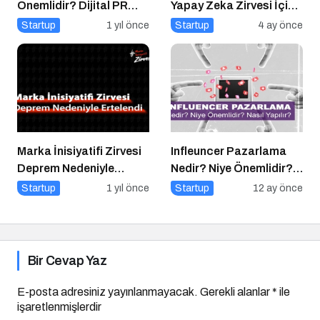
Önemlidir? Dijital PR
Yapay Zeka Zirvesi İçin
Nasıl Uygulanır?
Geri Sayım!
Startup
1 yıl önce
Startup
4 ay önce
Marka İnisiyatifi Zirvesi
Infleuncer Pazarlama
Deprem Nedeniyle
Nedir? Niye Önemlidir?
Ertelendi
Influencer Pazarlama
Startup
1 yıl önce
Startup
12 ay önce
Nasıl Yapılır?
Bir Cevap Yaz
E-posta adresiniz yayınlanmayacak.
Gerekli alanlar
*
ile
işaretlenmişlerdir