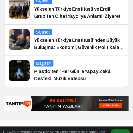
Siyaset
Yükselen Türkiye Enstitüsü ve Erdil
Grup’tan Cihat Yaycı’ya Anlamlı Ziyaret
Siyaset
Yükselen Türkiye Enstitüsü’nden Büyük
Buluşma: Ekonomi, Güvenlik Politikaları
ve Hukuk Konferansı
Magazin
Plastic’ten “Her Gün”e Yapay Zekâ
Destekli Müzik Videosu
© Telif Hakkı 25.01.2008, Tüm Hakları Saklıdır.
haber
,
en iyiler
Bu web sitesinde en iyi deneyimi yaşamanızı sağlamak için