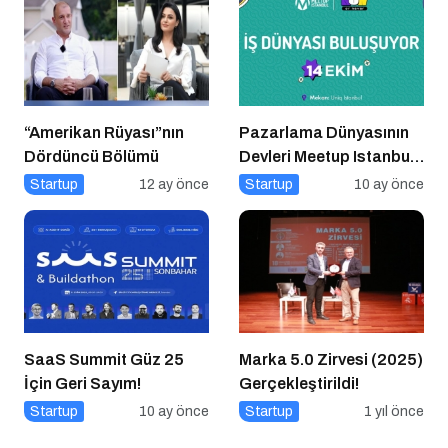
“Amerikan Rüyası”nın
Pazarlama Dünyasının
Dördüncü Bölümü
Devleri Meetup Istanbul
2025’te Buluşuyor
Startup
12 ay önce
Startup
10 ay önce
SaaS Summit Güz 25
Marka 5.0 Zirvesi (2025)
İçin Geri Sayım!
Gerçekleştirildi!
Startup
10 ay önce
Startup
1 yıl önce