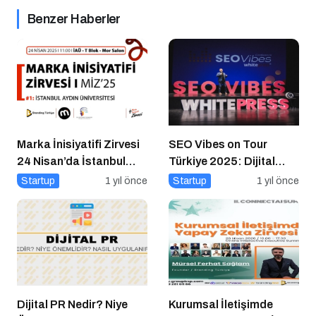
Benzer Haberler
Marka İnisiyatifi Zirvesi
SEO Vibes on Tour
24 Nisan’da İstanbul
Türkiye 2025: Dijital
Aydın Üniversitesi’nde!
Dünyanın Nabzını Tutan
Startup
1 yıl önce
Startup
1 yıl önce
Etkinlik
Dijital PR Nedir? Niye
Kurumsal İletişimde