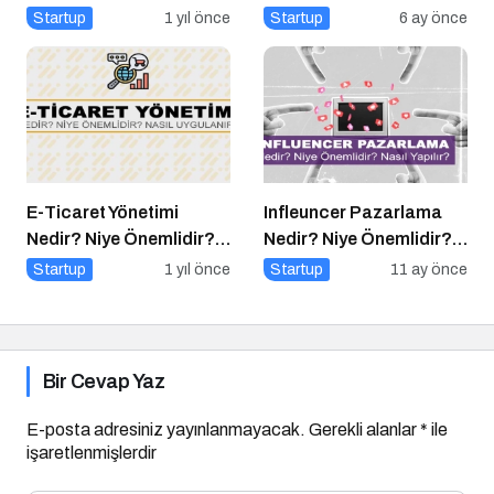
Üniversitesi’nde
Startup
1 yıl önce
Startup
6 ay önce
Gerçekleşti!
E-Ticaret Yönetimi
Infleuncer Pazarlama
Nedir? Niye Önemlidir?
Nedir? Niye Önemlidir?
E-Ticaret Yönetimi Nasıl
Influencer Pazarlama
Startup
1 yıl önce
Startup
11 ay önce
Yapılır?
Nasıl Yapılır?
Bir Cevap Yaz
E-posta adresiniz yayınlanmayacak.
Gerekli alanlar
*
ile
işaretlenmişlerdir