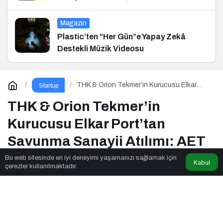
ve Hukuk Konferansı
Magazin
Plastic’ten “Her Gün”e Yapay Zekâ
Destekli Müzik Videosu
THK & Orion Tekmer’in Kurucusu Elkar
Startup
Port’tan Savunma Sanayii Atılımı: AET
Electronics’e Stratejik Yatırım
THK & Orion Tekmer’in
Kurucusu Elkar Port’tan
Savunma Sanayii Atılımı: AET
Electronics’e Stratejik Yatırım
Bu web sitesinde en iyi deneyimi yaşamanızı sağlamak için
Kabul
çerezler kullanılmaktadır.
News Noggin
tarafından yayınlandı
2dk, 10sn