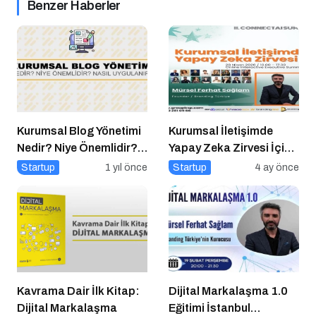
Benzer Haberler
Kurumsal Blog Yönetimi
Kurumsal İletişimde
Nedir? Niye Önemlidir?
Yapay Zeka Zirvesi İçin
Kurumsal Blog Yönetimi
Geri Sayım!
Startup
1 yıl önce
Startup
4 ay önce
Nasıl Yapılır?
Kavrama Dair İlk Kitap:
Dijital Markalaşma 1.0
Dijital Markalaşma
Eğitimi İstanbul