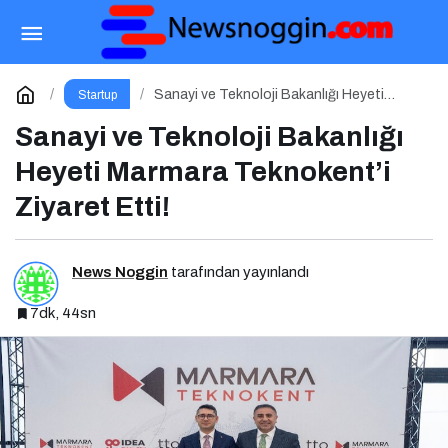
THK & Orion Tekmer’in Kurucusu Elkar Port’tan
Savunma Sanayii Atılımı: AET Electronics’e Stratejik
Paylaş
Yorum Yap
Sanayi ve Teknoloji Bakanlığı Heyeti
Startup
Marmara Teknokent’i Ziyaret Etti!
Sanayi ve Teknoloji Bakanlığı
Yatırım
Heyeti Marmara Teknokent’i
Ziyaret Etti!
News Noggin
tarafından yayınlandı
7dk, 44sn