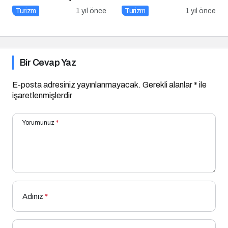
Denizli Kebapçısı
Turizm
1 yıl önce
Turizm
1 yıl önce
Bir Cevap Yaz
E-posta adresiniz yayınlanmayacak.
Gerekli alanlar
*
ile
işaretlenmişlerdir
Yorumunuz
*
Adınız
*