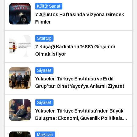
Kültür Sanat
7 Ağustos Haftasında Vizyona Girecek
Filmler
Startup
Z Kuşağı Kadınların %88’i Girişimci
Olmak İstiyor
Siyaset
Yükselen Türkiye Enstitüsü ve Erdil
Grup’tan Cihat Yaycı’ya Anlamlı Ziyaret
Siyaset
Yükselen Türkiye Enstitüsü’nden Büyük
Buluşma: Ekonomi, Güvenlik Politikaları
ve Hukuk Konferansı
Magazin