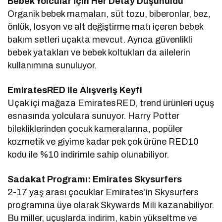
Bebek Yolcular İçin Her Detay Düşünüldü
Organik bebek mamaları, süt tozu, biberonlar, bez,
önlük, losyon ve alt değiştirme matı içeren bebek
bakım setleri uçakta mevcut. Ayrıca güvenlikli
bebek yatakları ve bebek koltukları da ailelerin
kullanımına sunuluyor.
EmiratesRED ile Alışveriş Keyfi
Uçak içi mağaza EmiratesRED, trend ürünleri uçuş
esnasında yolculara sunuyor. Harry Potter
bilekliklerinden çocuk kameralarına, popüler
kozmetik ve giyime kadar pek çok ürüne RED10
kodu ile %10 indirimle sahip olunabiliyor.
Sadakat Programı: Emirates Skysurfers
2-17 yaş arası çocuklar Emirates’in Skysurfers
programına üye olarak Skywards Mili kazanabiliyor.
Bu miller, uçuşlarda indirim, kabin yükseltme ve