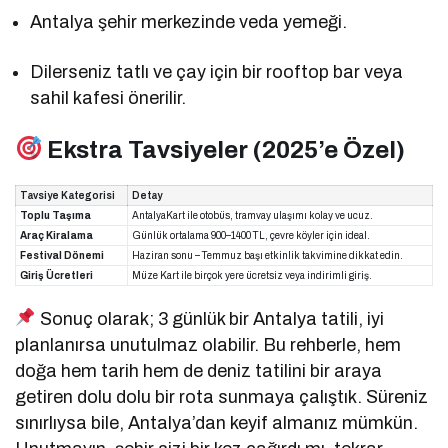
Antalya şehir merkezinde veda yemeği.
Dilerseniz tatlı ve çay için bir rooftop bar veya
sahil kafesi önerilir.
Ekstra Tavsiyeler (2025’e Özel)
Tavsiye Kategorisi
Detay
Toplu Taşıma
AntalyaKart ile otobüs, tramvay ulaşımı kolay ve ucuz.
Araç Kiralama
Günlük ortalama 900–1400 TL, çevre köyler için ideal.
Festival Dönemi
Haziran sonu – Temmuz başı etkinlik takvimine dikkat edin.
Giriş Ücretleri
Müze Kart ile birçok yere ücretsiz veya indirimli giriş.
Sonuç olarak; 3 günlük bir Antalya tatili, iyi
planlanırsa unutulmaz olabilir. Bu rehberle, hem
doğa hem tarih hem de deniz tatilini bir araya
getiren dolu dolu bir rota sunmaya çalıştık. Süreniz
sınırlıysa bile, Antalya’dan keyif almanız mümkün.