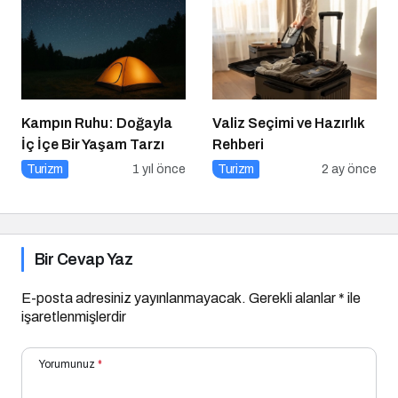
Kampın Ruhu: Doğayla
Valiz Seçimi ve Hazırlık
İç İçe Bir Yaşam Tarzı
Rehberi
Turizm
1 yıl önce
Turizm
2 ay önce
Bir Cevap Yaz
E-posta adresiniz yayınlanmayacak.
Gerekli alanlar
*
ile
işaretlenmişlerdir
Yorumunuz
*