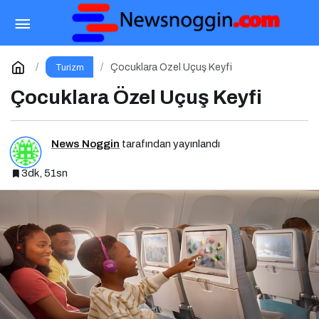
Antalya’da 3 Günde Gezilecek Yerler
Paylaş
Yorum Yap
Çocuklara Özel Uçuş Keyfi
Turizm
Çocuklara Özel Uçuş Keyfi
News Noggin
tarafından yayınlandı
3dk, 51sn