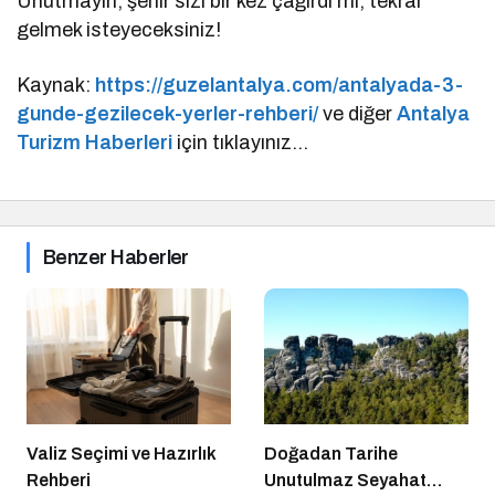
Unutmayın, şehir sizi bir kez çağırdı mı, tekrar
gelmek isteyeceksiniz!
Kaynak:
https://guzelantalya.com/antalyada-3-
gunde-gezilecek-yerler-rehberi/
ve diğer
Antalya
Turizm Haberleri
için tıklayınız…
Benzer Haberler
Valiz Seçimi ve Hazırlık
Doğadan Tarihe
Rehberi
Unutulmaz Seyahat