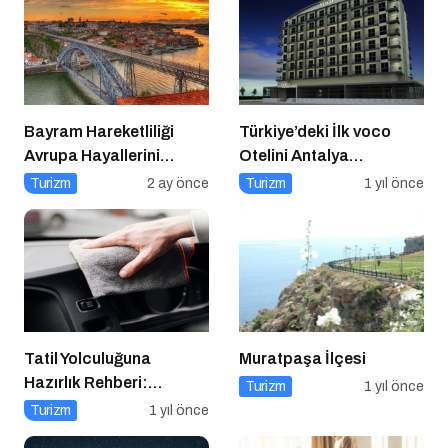
Bayram Hareketliliği
Türkiye’deki İlk voco
Avrupa Hayallerini
Otelini Antalya
Tetikledi
Konyaaltı’nda Açıyor
Turizm
2 ay önce
Turizm
1 yıl önce
Tatil Yolculuğuna
Muratpaşa İlçesi
Hazırlık Rehberi:
Turizm
1 yıl önce
Aracınız İçin Almanız
Turizm
1 yıl önce
Gereken 7 Temel Önlem!