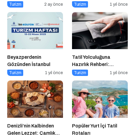
Önerileri
Turizm
2 ay önce
Turizm
1 yıl önce
Beyazperdenin
Tatil Yolculuğuna
Gözünden İstanbul
Hazırlık Rehberi:
Aracınız İçin Almanız
Turizm
1 yıl önce
Turizm
1 yıl önce
Gereken 7 Temel Önlem!
Denizli’nin Kalbinden
Popüler Yurt İçi Tatil
Gelen Lezzet: Çamlık
Rotaları