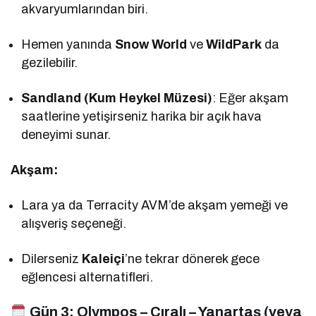
akvaryumlarından biri.
Hemen yanında
Snow World
ve
WildPark
da
gezilebilir.
Sandland (Kum Heykel Müzesi)
: Eğer akşam
saatlerine yetişirseniz harika bir açık hava
deneyimi sunar.
Akşam:
Lara ya da Terracity AVM’de akşam yemeği ve
alışveriş seçeneği.
Dilerseniz
Kaleiçi
’ne tekrar dönerek gece
eğlencesi alternatifleri.
Gün 3:
Olympos – Çıralı – Yanartaş (veya