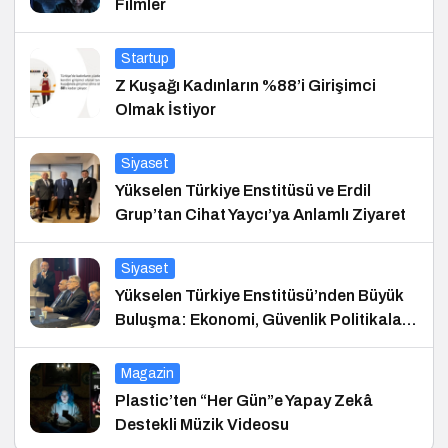
Filmler
Startup
Z Kuşağı Kadınların %88’i Girişimci
Olmak İstiyor
Siyaset
Yükselen Türkiye Enstitüsü ve Erdil
Grup’tan Cihat Yaycı’ya Anlamlı Ziyaret
Siyaset
Yükselen Türkiye Enstitüsü’nden Büyük
Buluşma: Ekonomi, Güvenlik Politikaları
ve Hukuk Konferansı
Magazin
Plastic’ten “Her Gün”e Yapay Zekâ
Destekli Müzik Videosu