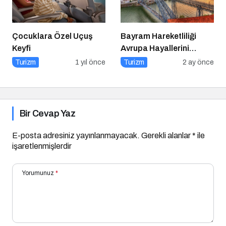
Çocuklara Özel Uçuş
Bayram Hareketliliği
Keyfi
Avrupa Hayallerini
Tetikledi
Turizm
1 yıl önce
Turizm
2 ay önce
Bir Cevap Yaz
E-posta adresiniz yayınlanmayacak.
Gerekli alanlar
*
ile
işaretlenmişlerdir
Yorumunuz
*