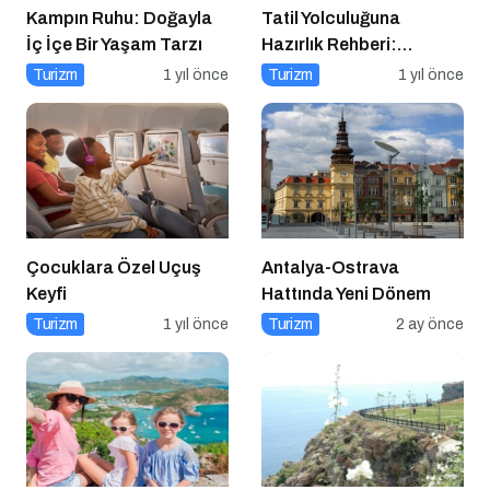
Kampın Ruhu: Doğayla
Tatil Yolculuğuna
İç İçe Bir Yaşam Tarzı
Hazırlık Rehberi:
Aracınız İçin Almanız
Turizm
1 yıl önce
Turizm
1 yıl önce
Gereken 7 Temel Önlem!
Çocuklara Özel Uçuş
Antalya-Ostrava
Keyfi
Hattında Yeni Dönem
Turizm
1 yıl önce
Turizm
2 ay önce