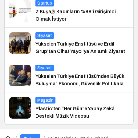
Startup
Z Kuşağı Kadınların %88’i Girişimci
Olmak İstiyor
Siyaset
Yükselen Türkiye Enstitüsü ve Erdil
Grup’tan Cihat Yaycı’ya Anlamlı Ziyaret
Siyaset
Yükselen Türkiye Enstitüsü’nden Büyük
Buluşma: Ekonomi, Güvenlik Politikaları
ve Hukuk Konferansı
Magazin
Plastic’ten “Her Gün”e Yapay Zekâ
Destekli Müzik Videosu