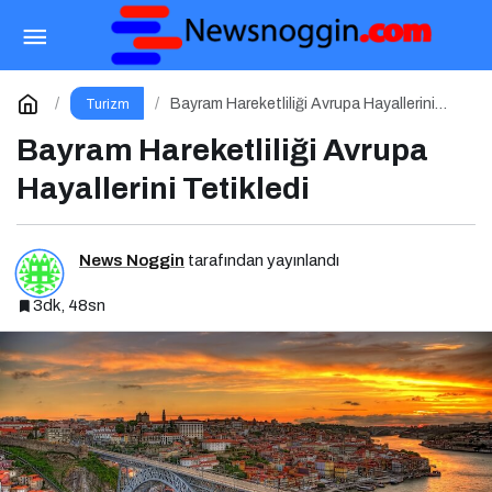
Valiz Seçimi ve Hazırlık Rehberi
Paylaş
Yorum Yap
Bayram Hareketliliği Avrupa Hayallerini
Turizm
Tetikledi
Bayram Hareketliliği Avrupa
Hayallerini Tetikledi
News Noggin
tarafından yayınlandı
3dk, 48sn