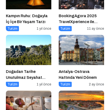
Kampın Ruhu: Doğayla
BookingAgora 2025
İç İçe Bir Yaşam Tarzı
TravelXperience ile
seyahat sektörü Six
Turizm
1 yıl önce
Turizm
11 ay önce
Senses Kocataş
Mansions’da bir araya
geldi
Doğadan Tarihe
Antalya-Ostrava
Unutulmaz Seyahat
Hattında Yeni Dönem
Önerileri
Turizm
1 yıl önce
Turizm
2 ay önce