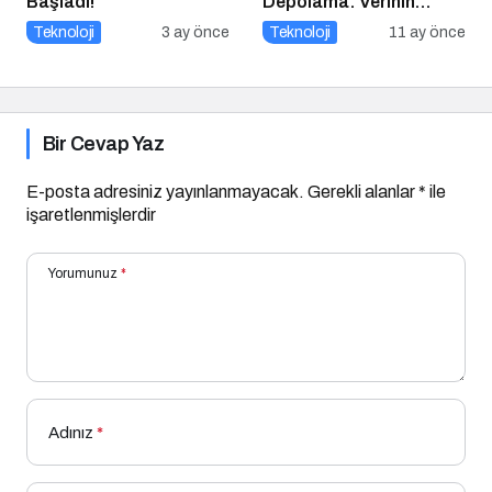
Başladı!
Depolama: Verinin
Geleceği Web3 ile
Teknoloji
3 ay önce
Teknoloji
11 ay önce
Şekilleniyor
Bir Cevap Yaz
E-posta adresiniz yayınlanmayacak.
Gerekli alanlar
*
ile
işaretlenmişlerdir
Yorumunuz
*
Adınız
*