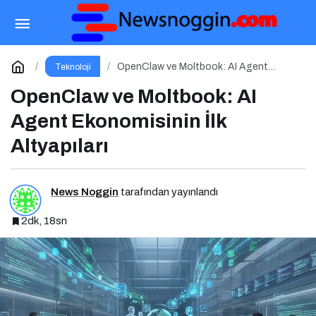
Yapay zekâ siber tehditlerde yeni bir dönemi
başlatıyor
Paylaş
Yorum Yap
OpenClaw ve Moltbook: AI Agent
Teknoloji
Ekonomisinin İlk Altyapıları
OpenClaw ve Moltbook: AI
Agent Ekonomisinin İlk
Altyapıları
News Noggin
tarafından yayınlandı
2dk, 18sn