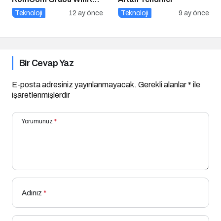
Açığını Hedef Aldı
Teknoloji
12 ay önce
Teknoloji
9 ay önce
Bir Cevap Yaz
E-posta adresiniz yayınlanmayacak.
Gerekli alanlar
*
ile
işaretlenmişlerdir
Yorumunuz
*
Adınız
*