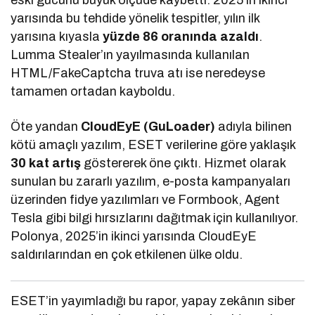
eski gücünü büyük ölçüde kaybetti. 2025’in ikinci
yarısında bu tehdide yönelik tespitler, yılın ilk
yarısına kıyasla
yüzde 86 oranında azaldı
.
Lumma Stealer’ın yayılmasında kullanılan
HTML/FakeCaptcha truva atı ise neredeyse
tamamen ortadan kayboldu.
Öte yandan
CloudEyE (GuLoader)
adıyla bilinen
kötü amaçlı yazılım, ESET verilerine göre yaklaşık
30 kat artış
göstererek öne çıktı. Hizmet olarak
sunulan bu zararlı yazılım, e-posta kampanyaları
üzerinden fidye yazılımları ve Formbook, Agent
Tesla gibi bilgi hırsızlarını dağıtmak için kullanılıyor.
Polonya, 2025’in ikinci yarısında CloudEyE
saldırılarından en çok etkilenen ülke oldu.
ESET’in yayımladığı bu rapor, yapay zekânın siber