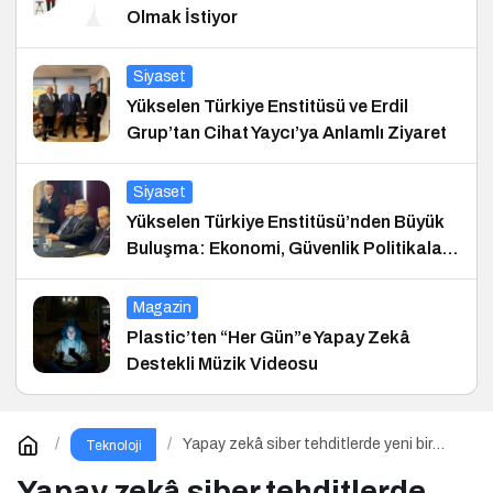
Olmak İstiyor
Siyaset
Yükselen Türkiye Enstitüsü ve Erdil
Grup’tan Cihat Yaycı’ya Anlamlı Ziyaret
Siyaset
Yükselen Türkiye Enstitüsü’nden Büyük
Buluşma: Ekonomi, Güvenlik Politikaları
ve Hukuk Konferansı
Magazin
Plastic’ten “Her Gün”e Yapay Zekâ
Destekli Müzik Videosu
Yapay zekâ siber tehditlerde yeni bir
Teknoloji
dönemi başlatıyor
Yapay zekâ siber tehditlerde