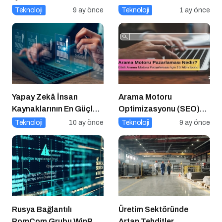
Kullanılır?
Teknoloji
9 ay önce
Teknoloji
1 ay önce
Yapay Zekâ İnsan
Arama Motoru
Kaynaklarının En Güçlü
Optimizasyonu (SEO)
Stratejik Ortağına
Nedir? Etkili SEO İçin 10
Teknoloji
10 ay önce
Teknoloji
9 ay önce
Dönüşüyor
Altın İpucu
Rusya Bağlantılı
Üretim Sektöründe
RomCom Grubu WinRAR
Artan Tehditler