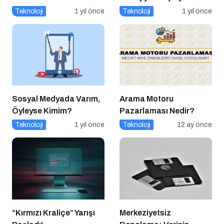
Konuşuyor:
Siber Saldırılar
Teknoloji
1 yıl önce
Teknoloji
1 yıl önce
ChatGPT’nin
Yükselişte
Güncellemeleri ve
Markalara Yönelik
Fırsatlar
Sosyal Medyada Varım,
Arama Motoru
Öyleyse Kimim?
Pazarlaması Nedir?
Teknoloji
1 yıl önce
Teknoloji
12 ay önce
“Kırmızı Kraliçe” Yarışı
Merkeziyetsiz