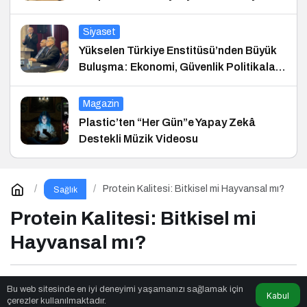
Siyaset
Yükselen Türkiye Enstitüsü’nden Büyük
Buluşma: Ekonomi, Güvenlik Politikaları
ve Hukuk Konferansı
Magazin
Plastic’ten “Her Gün”e Yapay Zekâ
Destekli Müzik Videosu
Protein Kalitesi: Bitkisel mi Hayvansal mı?
Sağlık
Protein Kalitesi: Bitkisel mi
Hayvansal mı?
News Noggin
tarafından yayınlandı
Bu web sitesinde en iyi deneyimi yaşamanızı sağlamak için
Kabul
çerezler kullanılmaktadır.