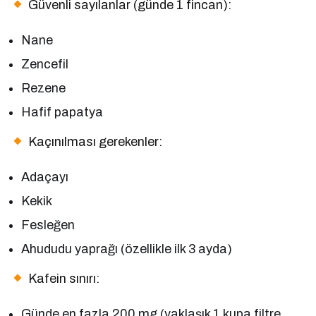
Güvenli sayılanlar (günde 1 fincan):
Nane
Zencefil
Rezene
Hafif papatya
Kaçınılması gerekenler:
Adaçayı
Kekik
Fesleğen
Ahududu yaprağı (özellikle ilk 3 ayda)
Kafein sınırı:
Günde en fazla 200 mg (yaklaşık 1 kupa filtre