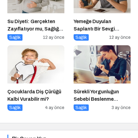
Su Diyeti: Gerçekten
Yemeğe Duyulan
Zayıflatıyor mu, Sağlığa
Saplantı Bir Sevgi
Zararları Ne?
İhtiyacıdır
Sağlık
12 ay önce
Sağlık
12 ay önce
Çocuklarda Diş Çürüğü
Sürekli Yorgunluğun
Kalbi Vurabilir mi?
Sebebi Beslenme
Olabilir mi?
Sağlık
4 ay önce
Sağlık
3 ay önce