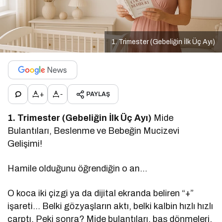
1. Trimester (Gebeliğin İlk Üç Ayı)
+
-
PAYLAŞ
1. Trimester (Gebeliğin İlk Üç Ayı)
Mide
Bulantıları, Beslenme ve Bebeğin Mucizevi
Gelişimi!
Hamile olduğunu öğrendiğin o an…
O koca iki çizgi ya da dijital ekranda beliren “+”
işareti… Belki gözyaşların aktı, belki kalbin hızlı hızlı
çarptı. Peki sonra? Mide bulantıları, baş dönmeleri,