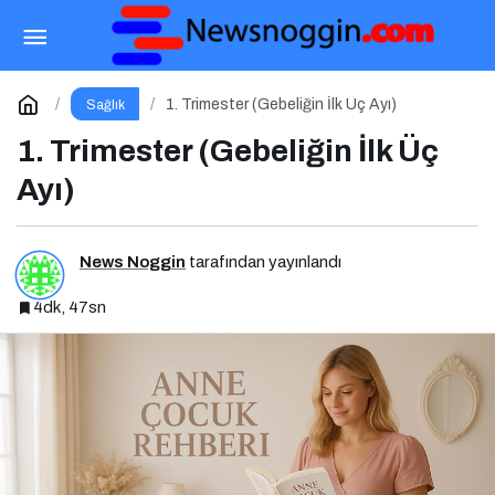
Protein Kalitesi: Bitkisel mi Hayvansal mı?
Paylaş
Yorum Yap
1. Trimester (Gebeliğin İlk Üç Ayı)
Sağlık
1. Trimester (Gebeliğin İlk Üç
Ayı)
News Noggin
tarafından yayınlandı
4dk, 47sn