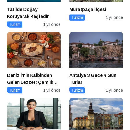
Tatilde Doğayı
Muratpaşa İlçesi
Koruyarak Keşfedin
Turizm
1 yıl önce
Turizm
1 yıl önce
Denizli’nin Kalbinden
Antalya 3 Gece 4 Gün
Gelen Lezzet: Çamlık
Turları
Denizli Kebapçısı
Turizm
1 yıl önce
Turizm
1 yıl önce