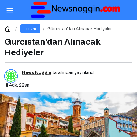
Giessen’de Gezilecek Yerler
Paylaş
Yorum Yap
Gürcistan’dan Alınacak Hediyeler
Turizm
Gürcistan’dan Alınacak
Hediyeler
News Noggin
tarafından yayınlandı
4dk, 22sn