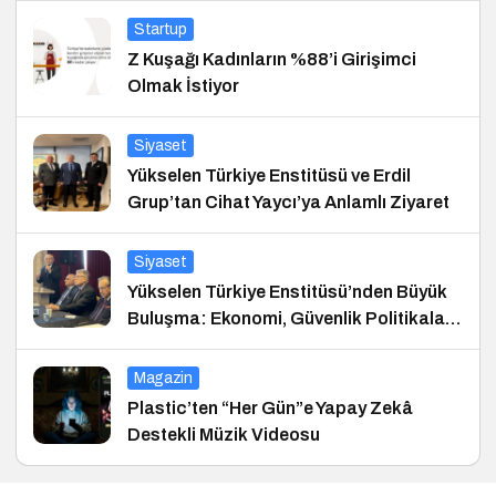
Startup
Z Kuşağı Kadınların %88’i Girişimci
Olmak İstiyor
Siyaset
Yükselen Türkiye Enstitüsü ve Erdil
Grup’tan Cihat Yaycı’ya Anlamlı Ziyaret
Siyaset
Yükselen Türkiye Enstitüsü’nden Büyük
Buluşma: Ekonomi, Güvenlik Politikaları
ve Hukuk Konferansı
Magazin
Plastic’ten “Her Gün”e Yapay Zekâ
Destekli Müzik Videosu