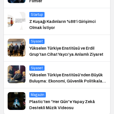
Filmler
Startup
Z Kuşağı Kadınların %88’i Girişimci
Olmak İstiyor
Siyaset
Yükselen Türkiye Enstitüsü ve Erdil
Grup’tan Cihat Yaycı’ya Anlamlı Ziyaret
Siyaset
Yükselen Türkiye Enstitüsü’nden Büyük
Buluşma: Ekonomi, Güvenlik Politikaları
ve Hukuk Konferansı
Magazin
Plastic’ten “Her Gün”e Yapay Zekâ
Destekli Müzik Videosu