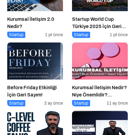
Kurumsal İletişim 2.0
Startup World Cup
Nedir?
Türkiye 2025 İçin Geri
Sayım!
Startup
1 yıl önce
Startup
1 yıl önce
Before Friday Etkinliği
Kurumsal İletişim Nedir?
İçin Geri Sayım!
Niye Önemlidir?
Kurumsal İletişim Nasıl
Startup
2 ay önce
Startup
11 ay önce
Yapılır?