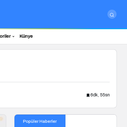
riler
Künye
6dk, 55sn
Popüler Haberler