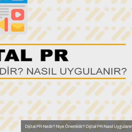
Dijital PR Nedir? Niye Önemlidir? Dijital PR Nasıl Uygulanı