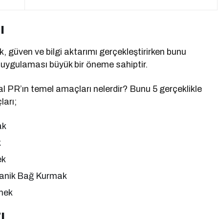
ı
ik, güven ve bilgi aktarımı gerçekleştirirken bunu
 uygulaması büyük bir öneme sahiptir.
ital PR’ın temel amaçları nelerdir? Bunu 5 gerçeklikle
ları;
ak
k
ek
ganik Bağ Kurmak
tmek
ı