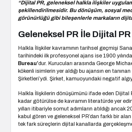
“Dijital PR, geleneksel halkla ilişkiler uygulam
şekillendirilmesidir. Bu dönüşüm, sosyal medy
görünürlüğü gibi bileşenlerle markaların dijit
Geleneksel PR İle Dijital P
Halkla İlişkiler kavramının tarihsel geçmişi Sana
tarihindeki ilk profesyonel ajans ise 1900 yılı
Bureau’
dur. Kurucuları arasında George Michae
kökenli isimlerin yer aldığı bu ajansın en tanınan
Şirketleri’ydi. Şirket, kamuoyundaki negatif algı
Halkla İlişkilerin dönüşümünü ifade eden Dijital 
kadar götürülse de kavramın literatürde yer edinm
yılları itibariyle somut adımların atıldığı ancak 20
kabul gören ve geleneksel PR’dan farklı bir alan
tek fark süreçlerin dijital kanallarda gerçekleşme