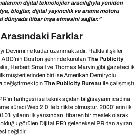
alarının dijital teknolojiler aracılığıyla yeniden
a, bloglar, dijital yayıncılık ve arama motoru
al dünyada itibar inşa etmesini sağlar.”
R Arasındaki Farklar
yi Devrimi’ne kadar uzanmaktadır. Halkla ilişkiler
nda ABD’nin Boston şehrinde kurulan
The Publicity
lis, Herbert Small ve Thomas Marvin gibi gazetecilik
 ilk müşterilerinden biri ise Amerikan Demiryolu
yı değiştirmek için
The Publicity Bureau
ile çalışmıştı.
PR’ın tarihçesi ise teknik açıdan bilgisayarın icadına
e süreci Web 2.0 ile birlikte olmuştur. 2000’lerin ilk
10’lı yılların ilk yarısından itibaren bir meslek olarak
 olduğu görülen Dijital PR’ı geleneksel PR’dan ayıran
si değildir.