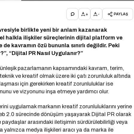
+
-
PAYLAŞ
evresiyle birlikte yeni bir anlam kazanarak
halkla ilişkiler süreçlerinin dijital platform ve
 de kavramın özü bununla sınırlı değildir. Peki
r?”, “Dijital PR Nasıl Uygulanır?”
tünleşik pazarlamanın kapsamındaki kavram, terim,
eknik ve kreatif olmak üzere iki çatı zorunluluk altında
aşması için gerekirken kreatif zorunluluklar ise
misyonunu ve vizyonunu inşa etmeye yardımcı olur.
rini uygulamak markanın kreatif zorunluluklarını yerine
eb 2.0 sürecinde dönüşüm yaşayarak Dijital PR olarak
 paydaşlar arasındaki iletişimin sürdürülebilirliği veya
 da yalnızca medya ilişkileri aracı ya da marka ile