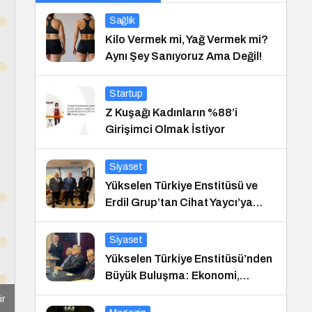
Sağlık
Kilo Vermek mi, Yağ Vermek mi?
Aynı Şey Sanıyoruz Ama Değil!
Startup
Z Kuşağı Kadınların %88’i
Girişimci Olmak İstiyor
Siyaset
Yükselen Türkiye Enstitüsü ve
Erdil Grup’tan Cihat Yaycı’ya
Anlamlı Ziyaret
Siyaset
Yükselen Türkiye Enstitüsü’nden
Büyük Buluşma: Ekonomi,
Güvenlik Politikaları ve Hukuk
ir
Konferansı