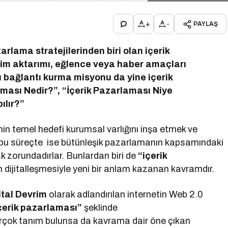
+
-
PAYLAŞ
azarlama stratejilerinden biri olan içerik
yim aktarımı, eğlence veya haber amaçları
ı bağlantı kurma misyonu da yine içerik
laması Nedir?”, “İçerik Pazarlaması Niye
ılır?”
n temel hedefi kurumsal varlığını inşa etmek ve
r bu süreçte ise bütünleşik pazarlamanın kapsamındaki
 zorundadırlar. Bunlardan biri de
“içerik
 dijitalleşmesiyle yeni bir anlam kazanan kavramdır.
ital Devrim
olarak adlandırılan internetin Web 2.0
çerik pazarlaması”
şeklinde
birçok tanım bulunsa da kavrama dair öne çıkan