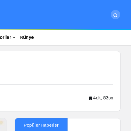
riler
Künye
4dk, 53sn
Popüler Haberler