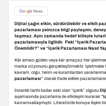
Dijital çağın etkin, sürdürülebilir ve etkili p
pazarlaması yalnızca bilgi paylaşımı, dene
taşımaz. Aynı zamanda hedef kitleyle tutarl
pazarlamasıyla ilgilidir. Peki “İçerik Pazar
Önemlidir?” ve “İçerik Pazarlaması Nasıl Yap
Kâr amacı güden veya kâr amaçsız her işletmeni
marka vizyonunu gerçekleştirmektir. İşletmele
kavram, olgu, terim ve kuramlardan yararlanmak
pazarlaması”
olarak ifade edilen pazarlamanın
İnsanlık tarihi kadar eski olan “içerik” olgusu
Dij
aşamasında pazarlama ile etkileşim kurarak
“i
kavramsallaşmıştır. Literatürde konuya ilişkin 