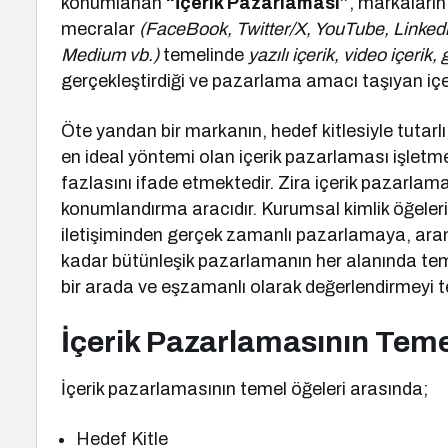
konumlanan
“İçerik Pazarlaması”
, markaların
mecralar
(FaceBook, Twitter/X, YouTube, Linked
Medium vb.)
temelinde
yazılı içerik, video içerik, 
gerçekleştirdiği ve pazarlama amacı taşıyan içeri
Öte yandan bir markanın, hedef kitlesiyle tutarlı, 
en ideal yöntemi olan içerik pazarlaması işletm
fazlasını ifade etmektedir. Zira içerik pazarlama
konumlandırma aracıdır. Kurumsal kimlik öğele
iletişiminden gerçek zamanlı pazarlamaya, ar
kadar bütünleşik pazarlamanın her alanında teme
bir arada ve eşzamanlı olarak değerlendirmeyi te
İçerik Pazarlamasının Teme
İçerik pazarlamasının temel öğeleri arasında;
Hedef Kitle