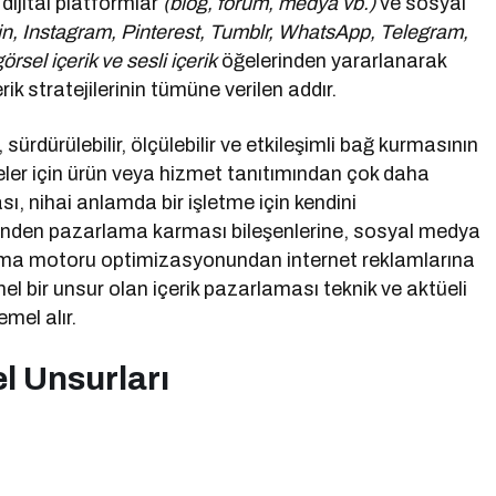
 dijital platformlar
(blog, forum, medya vb.)
ve sosyal
in, Instagram, Pinterest, Tumblr, WhatsApp, Telegram,
görsel içerik ve sesli içerik
öğelerinden yararlanarak
k stratejilerinin tümüne verilen addır.
sürdürülebilir, ölçülebilir ve etkileşimli bağ kurmasının
eler için ürün veya hizmet tanıtımından çok daha
sı, nihai anlamda bir işletme için kendini
rinden pazarlama karması bileşenlerine, sosyal medya
ama motoru optimizasyonundan internet reklamlarına
l bir unsur olan içerik pazarlaması teknik ve aktüeli
mel alır.
l Unsurları