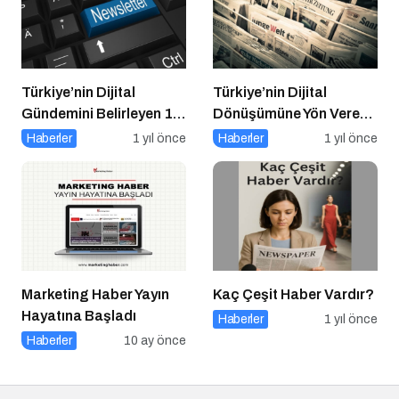
Türkiye’nin Dijital
Türkiye’nin Dijital
Gündemini Belirleyen 15
Dönüşümüne Yön Veren
Haber Sitesi
15 Platform
Haberler
1 yıl önce
Haberler
1 yıl önce
Marketing Haber Yayın
Kaç Çeşit Haber Vardır?
Hayatına Başladı
Haberler
1 yıl önce
Haberler
10 ay önce