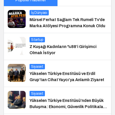
İş Dünyası
Mürsel Ferhat Sağlam Tek Rumeli Tv’de
Marka Atölyesi Programına Konuk Oldu
Startup
Z Kuşağı Kadınların %88’i Girişimci
Olmak İstiyor
Siyaset
Yükselen Türkiye Enstitüsü ve Erdil
Grup’tan Cihat Yaycı’ya Anlamlı Ziyaret
Siyaset
Yükselen Türkiye Enstitüsü’nden Büyük
Buluşma: Ekonomi, Güvenlik Politikaları
ve Hukuk Konferansı