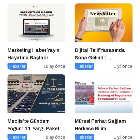
Marketing Haber Yayın
Dijital Telif Yasasında
Hayatına Başladı
Sona Gelindi:
Yayıncılara Haziran
Haberler
10 ay önce
Haberler
1 yıl önce
Müjdesi
Meclis’te Gündem
Mürsel Ferhat Sağlam
Yoğun: 11. Yargı Paketi
Herkese Bilim
ve Memur Zammında
Teknoloji’de “Iceberg of
Haberler
9 ay önce
Haberler
1 yıl önce