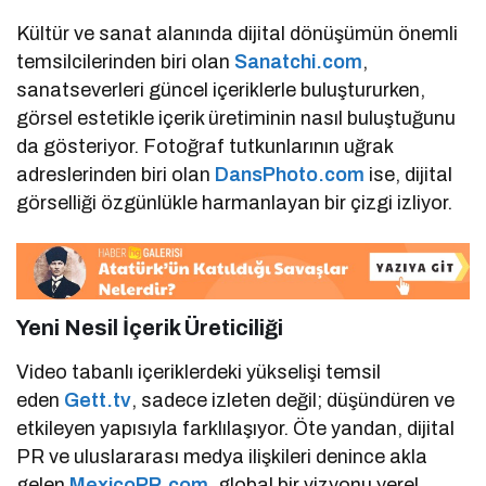
Kültür ve sanat alanında dijital dönüşümün önemli
temsilcilerinden biri olan
Sanatchi.com
,
sanatseverleri güncel içeriklerle buluştururken,
görsel estetikle içerik üretiminin nasıl buluştuğunu
da gösteriyor. Fotoğraf tutkunlarının uğrak
adreslerinden biri olan
DansPhoto.com
ise, dijital
görselliği özgünlükle harmanlayan bir çizgi izliyor.
Yeni Nesil İçerik Üreticiliği
Video tabanlı içeriklerdeki yükselişi temsil
eden
Gett.tv
, sadece izleten değil; düşündüren ve
etkileyen yapısıyla farklılaşıyor. Öte yandan, dijital
PR ve uluslararası medya ilişkileri denince akla
gelen
MexicoPR.com
, global bir vizyonu yerel