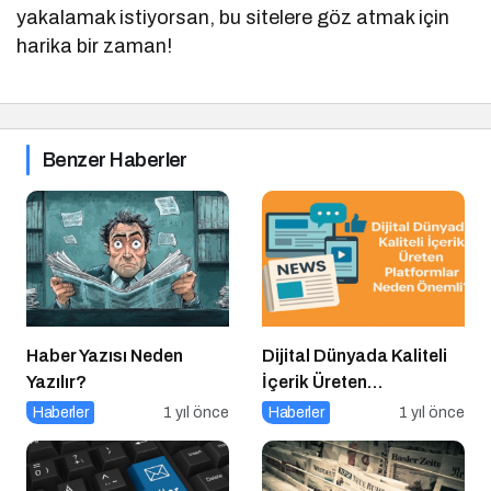
yakalamak istiyorsan, bu sitelere göz atmak için
harika bir zaman!
Benzer Haberler
Haber Yazısı Neden
Dijital Dünyada Kaliteli
Yazılır?
İçerik Üreten
Platformlar Neden
Haberler
1 yıl önce
Haberler
1 yıl önce
Önemli?