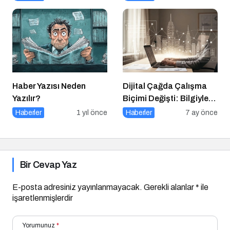
Son Durum!
Ingonarce Fenomeni”ni
Yazdı
Haber Yazısı Neden
Dijital Çağda Çalışma
Yazılır?
Biçimi Değişti: Bilgiyle
Para Kazananların Yeni
Haberler
1 yıl önce
Haberler
7 ay önce
Düzeni
Bir Cevap Yaz
E-posta adresiniz yayınlanmayacak.
Gerekli alanlar
*
ile
işaretlenmişlerdir
Yorumunuz
*