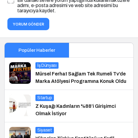
Bir dahaki sefere yorum yaptığımda kullanılmak üzere
adımı, e-posta adresimi ve web site adresimi bu
tarayıcıya kaydet.
YORUM GÖNDER
Popüler Haberler
İş Dünyası
Mürsel Ferhat Sağlam Tek Rumeli Tv’de
Marka Atölyesi Programına Konuk Oldu
Startup
Z Kuşağı Kadınların %88’i Girişimci
Olmak İstiyor
Siyaset