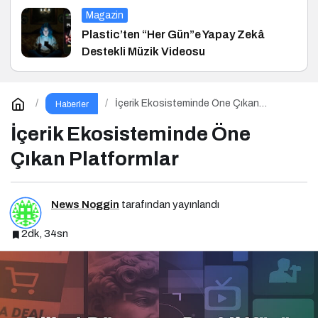
Magazin
Plastic’ten “Her Gün”e Yapay Zekâ
Destekli Müzik Videosu
İçerik Ekosisteminde Öne Çıkan
Haberler
Platformlar
İçerik Ekosisteminde Öne
Çıkan Platformlar
News Noggin
tarafından yayınlandı
2dk, 34sn