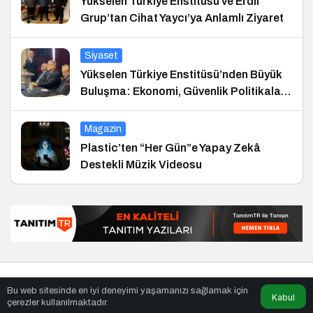
Yükselen Türkiye Enstitüsü ve Erdil
Grup’tan Cihat Yaycı’ya Anlamlı Ziyaret
Siyaset
Yükselen Türkiye Enstitüsü’nden Büyük
Buluşma: Ekonomi, Güvenlik Politikaları
ve Hukuk Konferansı
Magazin
Plastic’ten “Her Gün”e Yapay Zekâ
Destekli Müzik Videosu
© Telif Hakkı 25.01.2008, Tüm Hakları Saklıdır.
haber
,
en iyiler
Bu web sitesinde en iyi deneyimi yaşamanızı sağlamak için
listesi
,
bihaber
,
sağlıklı
Kabul
çerezler kullanılmaktadır.