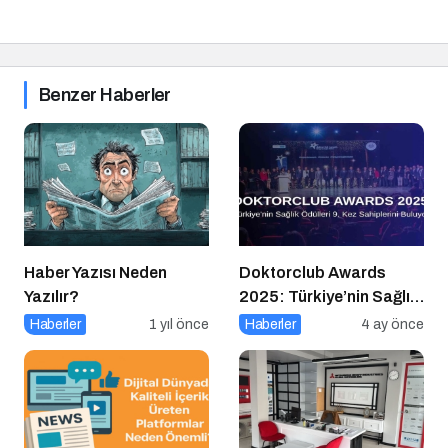
Benzer Haberler
Haber Yazısı Neden
Doktorclub Awards
Yazılır?
2025: Türkiye’nin Sağlık
Ödülleri 9. Kez
Haberler
1 yıl önce
Haberler
4 ay önce
Sahiplerini Buluyor