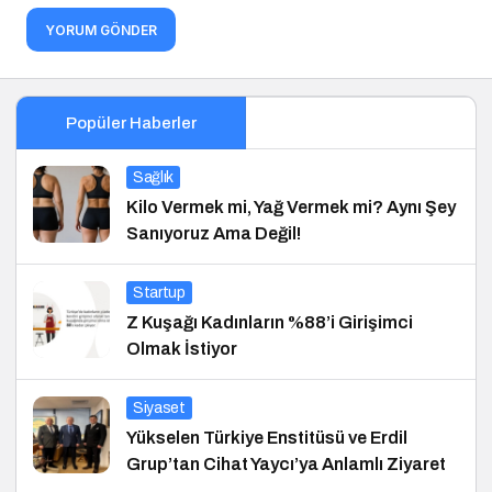
YORUM GÖNDER
Popüler Haberler
Sağlık
Kilo Vermek mi, Yağ Vermek mi? Aynı Şey
Sanıyoruz Ama Değil!
Startup
Z Kuşağı Kadınların %88’i Girişimci
Olmak İstiyor
Siyaset
Yükselen Türkiye Enstitüsü ve Erdil
Grup’tan Cihat Yaycı’ya Anlamlı Ziyaret