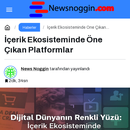
Dijital Dünyada Kaliteli İçerik Üreten
Platformlar Neden Önemli?
Paylaş
Yorum Yap
İçerik Ekosisteminde Öne Çıkan
Haberler
Platformlar
İçerik Ekosisteminde Öne
Çıkan Platformlar
News Noggin
tarafından yayınlandı
2dk, 34sn