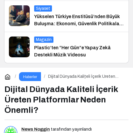
Siyaset
Yükselen Türkiye Enstitüsü’nden Büyük
Buluşma: Ekonomi, Güvenlik Politikaları
ve Hukuk Konferansı
Magazin
Plastic’ten “Her Gün”e Yapay Zekâ
Destekli Müzik Videosu
Dijital Dünyada Kaliteli İçerik Üreten
Haberler
Platformlar Neden Önemli?
Dijital Dünyada Kaliteli İçerik
Üreten Platformlar Neden
Önemli?
News Noggin
tarafından yayınlandı