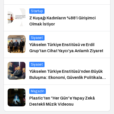
Startup
Z Kuşağı Kadınların %88’i Girişimci
Olmak İstiyor
Siyaset
Yükselen Türkiye Enstitüsü ve Erdil
Grup’tan Cihat Yaycı’ya Anlamlı Ziyaret
Siyaset
Yükselen Türkiye Enstitüsü’nden Büyük
Buluşma: Ekonomi, Güvenlik Politikaları
ve Hukuk Konferansı
Magazin
Plastic’ten “Her Gün”e Yapay Zekâ
Destekli Müzik Videosu