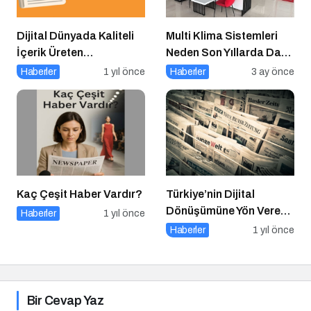
Dijital Dünyada Kaliteli
Multi Klima Sistemleri
İçerik Üreten
Neden Son Yıllarda Daha
Platformlar Neden
Fazla Tercih Ediliyor?
Haberler
1 yıl önce
Haberler
3 ay önce
Önemli?
Kaç Çeşit Haber Vardır?
Türkiye’nin Dijital
Dönüşümüne Yön Veren
Haberler
1 yıl önce
15 Platform
Haberler
1 yıl önce
Bir Cevap Yaz