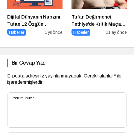
Dijital Dünyanın Nabzını
Tufan Değirmenci,
Tutan 12 Özgün
Fethiye’de Kritik Maça
Platform
Çıkıyor
Haberler
1 yıl önce
Haberler
11 ay önce
Bir Cevap Yaz
E-posta adresiniz yayınlanmayacak.
Gerekli alanlar
*
ile
işaretlenmişlerdir
Yorumunuz
*