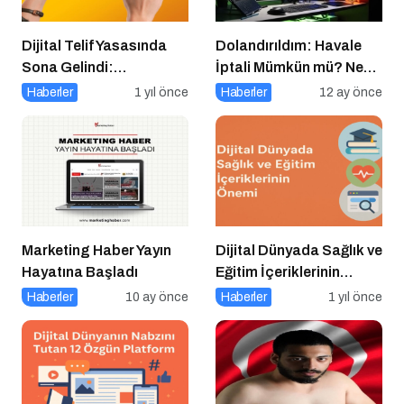
Dijital Telif Yasasında
Dolandırıldım: Havale
Sona Gelindi:
İptali Mümkün mü? Ne
Yayıncılara Haziran
Yapmalıyım?
Haberler
1 yıl önce
Haberler
12 ay önce
Müjdesi
Marketing Haber Yayın
Dijital Dünyada Sağlık ve
Hayatına Başladı
Eğitim İçeriklerinin
Önemi
Haberler
10 ay önce
Haberler
1 yıl önce