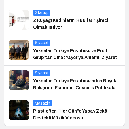
Startup
Z Kuşağı Kadınların %88’i Girişimci
Olmak İstiyor
Siyaset
Yükselen Türkiye Enstitüsü ve Erdil
Grup’tan Cihat Yaycı’ya Anlamlı Ziyaret
Siyaset
Yükselen Türkiye Enstitüsü’nden Büyük
Buluşma: Ekonomi, Güvenlik Politikaları
ve Hukuk Konferansı
Magazin
Plastic’ten “Her Gün”e Yapay Zekâ
Destekli Müzik Videosu