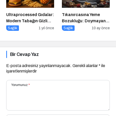
Ultraprocessed Gıdalar:
Tıkanırcasına Yeme
Modern Tabağın Gizli
Bozukluğu: Doymayan
Psikobiyolojisi
Duygular
Sağlık
1 yıl önce
Sağlık
10 ay önce
Bir Cevap Yaz
E-posta adresiniz yayınlanmayacak.
Gerekli alanlar
*
ile
işaretlenmişlerdir
Yorumunuz
*