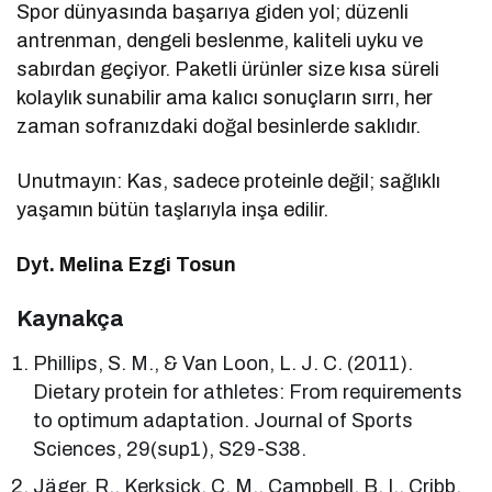
Spor dünyasında başarıya giden yol; düzenli
antrenman, dengeli beslenme, kaliteli uyku ve
sabırdan geçiyor. Paketli ürünler size kısa süreli
kolaylık sunabilir ama kalıcı sonuçların sırrı, her
zaman sofranızdaki doğal besinlerde saklıdır.
Unutmayın: Kas, sadece proteinle değil; sağlıklı
yaşamın bütün taşlarıyla inşa edilir.
Dyt. Melina Ezgi Tosun
Kaynakça
Phillips, S. M., & Van Loon, L. J. C. (2011).
Dietary protein for athletes: From requirements
to optimum adaptation. Journal of Sports
Sciences, 29(sup1), S29-S38.
Jäger, R., Kerksick, C. M., Campbell, B. I., Cribb,