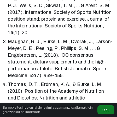
P. J., Wells, S. D., Skwiat, T. M., … & Arent, S. M.
(2017). International Society of Sports Nutrition
position stand: protein and exercise. Journal of
the International Society of Sports Nutrition,
14(1), 20.
Maughan, R. J., Burke, L. M., Dvorak, J., Larson-
Meyer, D. E., Peeling, P., Phillips, S. M., … &
Engebretsen, L. (2018). IOC consensus
statement: dietary supplements and the high-
performance athlete. British Journal of Sports
Medicine, 52(7), 439-455.
Thomas, D. T., Erdman, K. A., & Burke, L. M.
(2016). Position of the Academy of Nutrition
and Dietetics: Nutrition and athletic
performance. Journal of the Academy of
Bu web sitesinde en iyi deneyimi yaşamanızı sağlamak için
Kabul
Nutrition and Dietetics, 116(3), 501-528.
çerezler kullanılmaktadır.