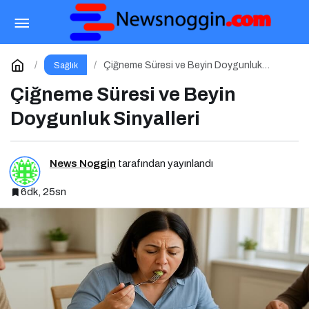
Protein Tozları, Barlar ve Hazır İçecekler:
Sporda Takviye mi, Tuzak mı?
Paylaş
Yorum Yap
Çiğneme Süresi ve Beyin Doygunluk
Sağlık
Sinyalleri
Çiğneme Süresi ve Beyin
Doygunluk Sinyalleri
News Noggin
tarafından yayınlandı
6dk, 25sn