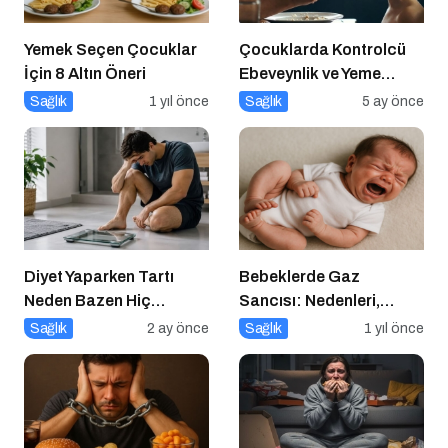
Yemek Seçen Çocuklar
Çocuklarda Kontrolcü
İçin 8 Altın Öneri
Ebeveynlik ve Yeme
Direnci
Sağlık
1 yıl önce
Sağlık
5 ay önce
Diyet Yaparken Tartı
Bebeklerde Gaz
Neden Bazen Hiç
Sancısı: Nedenleri,
Oynamaz?
Belirtileri ve Etkili
Sağlık
2 ay önce
Sağlık
1 yıl önce
Çözümler