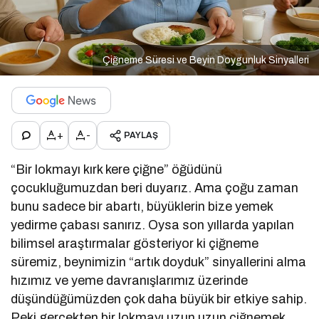
Çiğneme Süresi ve Beyin Doygunluk Sinyalleri
+
-
PAYLAŞ
“Bir lokmayı kırk kere çiğne” öğüdünü
çocukluğumuzdan beri duyarız. Ama çoğu zaman
bunu sadece bir abartı, büyüklerin bize yemek
yedirme çabası sanırız. Oysa son yıllarda yapılan
bilimsel araştırmalar gösteriyor ki çiğneme
süremiz, beynimizin “artık doyduk” sinyallerini alma
hızımız ve yeme davranışlarımız üzerinde
düşündüğümüzden çok daha büyük bir etkiye sahip.
Peki gerçekten bir lokmayı uzun uzun çiğnemek,