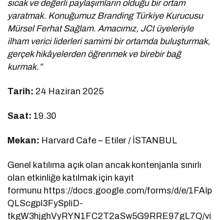
sıcak ve değerli paylaşımların olduğu bir ortam
yaratmak. Konuğumuz Branding Türkiye Kurucusu
Mürsel Ferhat Sağlam. Amacımız, JCI üyeleriyle
ilham verici liderleri samimi bir ortamda buluşturmak,
gerçek hikâyelerden öğrenmek ve birebir bağ
kurmak.”
Tarih:
24 Haziran 2025
Saat:
19.30
Mekan:
Harvard Cafe – Etiler / İSTANBUL
Genel katılıma açık olan ancak kontenjanla sınırlı
olan etkinliğe katılmak için kayıt
formunu https://docs.google.com/forms/d/e/1FAIp
QLScgpl3FySpliD-
tkgW3hjghVyRYN1FC2T2aSw5G9RRE97gL7Q/vi