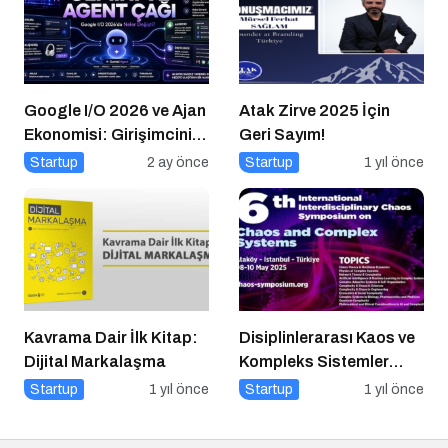
Google I/O 2026 ve Ajan
Atak Zirve 2025 İçin
Ekonomisi: Girişimcinin
Geri Sayım!
Yeni Rakibi Arama
Startup
2 ay önce
Startup
1 yıl önce
Kutusu
Kavrama Dair İlk Kitap:
Disiplinlerarası Kaos ve
Dijital Markalaşma
Kompleks Sistemler
Sempozyumu İçin Geri
Startup
1 yıl önce
Startup
1 yıl önce
Sayım!