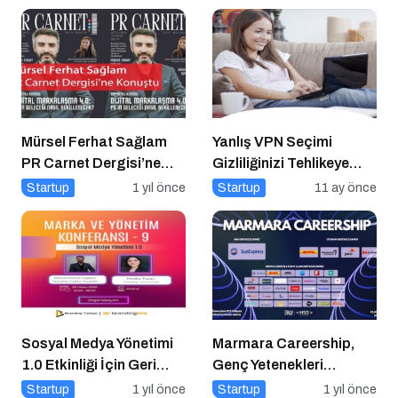
Mürsel Ferhat Sağlam
Yanlış VPN Seçimi
PR Carnet Dergisi’ne
Gizliliğinizi Tehlikeye
Konuştu
Atabilir
Startup
1 yıl önce
Startup
11 ay önce
Sosyal Medya Yönetimi
Marmara Careership,
1.0 Etkinliği İçin Geri
Genç Yetenekleri
Sayım!
Geleceğin İş Dünyasıyla
Startup
1 yıl önce
Startup
1 yıl önce