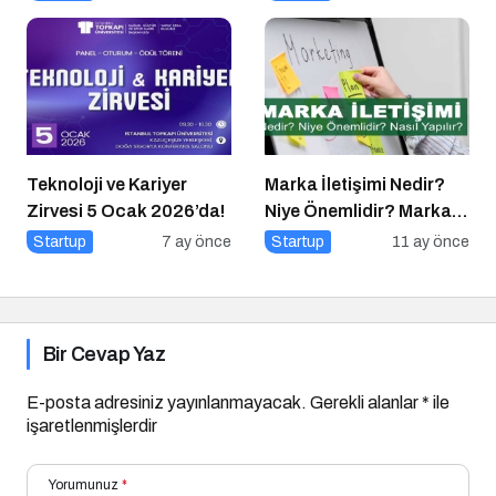
Buluşturuyor!
Teknoloji ve Kariyer
Marka İletişimi Nedir?
Zirvesi 5 Ocak 2026’da!
Niye Önemlidir? Marka
İletişimi Nasıl Yapılır?
Startup
7 ay önce
Startup
11 ay önce
Bir Cevap Yaz
E-posta adresiniz yayınlanmayacak.
Gerekli alanlar
*
ile
işaretlenmişlerdir
Yorumunuz
*