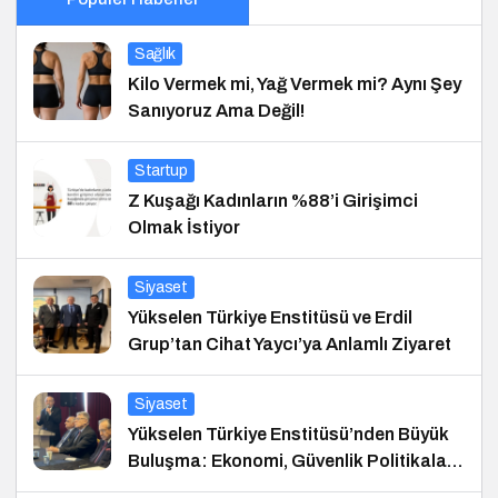
Sağlık
Kilo Vermek mi, Yağ Vermek mi? Aynı Şey
Sanıyoruz Ama Değil!
Startup
Z Kuşağı Kadınların %88’i Girişimci
Olmak İstiyor
Siyaset
Yükselen Türkiye Enstitüsü ve Erdil
Grup’tan Cihat Yaycı’ya Anlamlı Ziyaret
Siyaset
Yükselen Türkiye Enstitüsü’nden Büyük
Buluşma: Ekonomi, Güvenlik Politikaları
ve Hukuk Konferansı