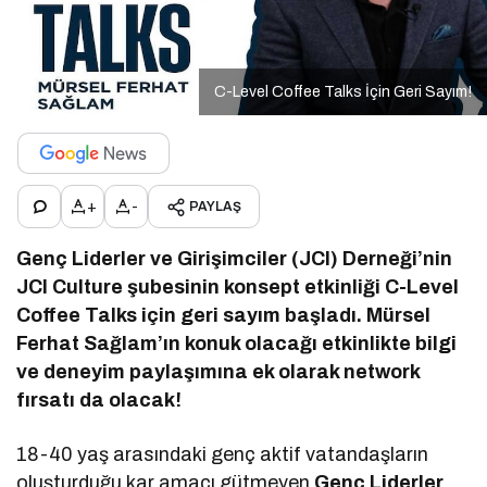
C-Level Coffee Talks İçin Geri Sayım!
+
-
PAYLAŞ
Genç Liderler ve Girişimciler (JCI) Derneği’nin
JCI Culture şubesinin konsept etkinliği C-Level
Coffee Talks için geri sayım başladı. Mürsel
Ferhat Sağlam’ın konuk olacağı etkinlikte bilgi
ve deneyim paylaşımına ek olarak network
fırsatı da olacak!
18-40 yaş arasındaki genç aktif vatandaşların
oluşturduğu kar amacı gütmeyen
Genç Liderler