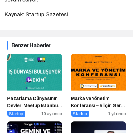
Kaynak: Startup Gazetesi
Benzer Haberler
Pazarlama Dünyasının
Marka ve Yönetim
Devleri Meetup Istanbul
Konferansı – 5 İçin Geri
2025’te Buluşuyor
Sayım!
Startup
10 ay önce
Startup
1 yıl önce