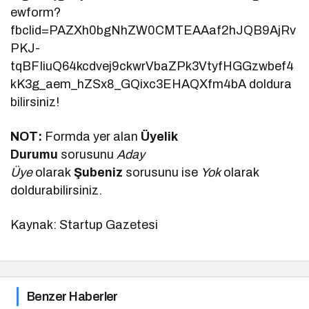
ewform?
fbclid=PAZXh0bgNhZW0CMTEAAaf2hJQB9AjRv
PKJ-
tqBFIiuQ64kcdvej9ckwrVbaZPk3VtyfHGGzwbef4
kK3g_aem_hZSx8_GQixc3EHAQXfm4bA doldura
bilirsiniz!
NOT:
Formda yer alan
Üyelik
Durumu
sorusunu
Aday
Üye
olarak
Şubeniz
sorusunu ise
Yok
olarak
doldurabilirsiniz.
Kaynak: Startup Gazetesi
Benzer Haberler