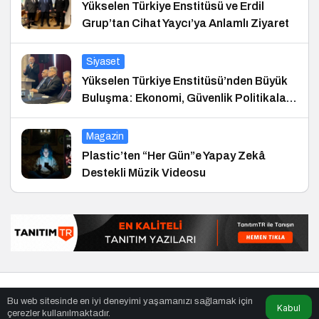
Yükselen Türkiye Enstitüsü ve Erdil
Grup’tan Cihat Yaycı’ya Anlamlı Ziyaret
Siyaset
Yükselen Türkiye Enstitüsü’nden Büyük
Buluşma: Ekonomi, Güvenlik Politikaları
ve Hukuk Konferansı
Magazin
Plastic’ten “Her Gün”e Yapay Zekâ
Destekli Müzik Videosu
© Telif Hakkı 25.01.2008, Tüm Hakları Saklıdır.
haber
,
en iyiler
Bu web sitesinde en iyi deneyimi yaşamanızı sağlamak için
listesi
,
bihaber
,
sağlıklı
Kabul
çerezler kullanılmaktadır.