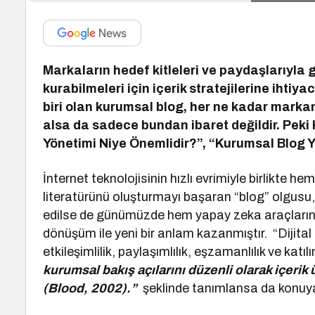
Markaların hedef kitleleri ve paydaşlarıyla güv
kurabilmeleri için içerik stratejilerine ihtiya
biri olan kurumsal blog, her ne kadar markan
alsa da sadece bundan ibaret değildir. Pek
Yönetimi Niye Önemlidir?”, “Kurumsal Blog Yö
İnternet teknolojisinin hızlı evrimiyle birlikt
literatürünü oluşturmayı başaran “blog” olgusu,
edilse de günümüzde hem yapay zeka araçlarının
dönüşüm ile yeni bir anlam kazanmıştır. “Dijita
etkileşimlilik, paylaşımlılık, eşzamanlılık ve katı
kurumsal bakış açılarını düzenli olarak içerik
(Blood, 2002).”
şeklinde tanımlansa da konuya 