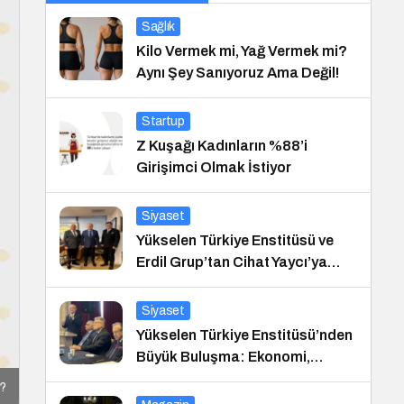
Sağlık
Kilo Vermek mi, Yağ Vermek mi?
Aynı Şey Sanıyoruz Ama Değil!
Startup
Z Kuşağı Kadınların %88’i
Girişimci Olmak İstiyor
Siyaset
Yükselen Türkiye Enstitüsü ve
Erdil Grup’tan Cihat Yaycı’ya
Anlamlı Ziyaret
Siyaset
Yükselen Türkiye Enstitüsü’nden
Büyük Buluşma: Ekonomi,
Güvenlik Politikaları ve Hukuk
r?
Konferansı