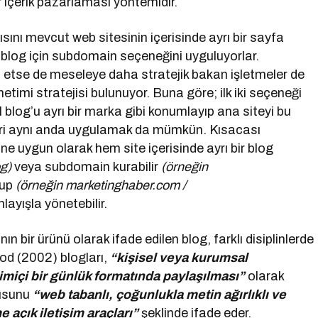
r içerik pazarlaması yöntemidir.
ını mevcut web sitesinin içerisinde ayrı bir sayfa
blog için subdomain seçeneğini uyguluyorlar.
ih etse de meseleye daha stratejik bakan işletmeler de
netimi stratejisi bulunuyor. Buna göre; ilk iki seçeneği
blog’u ayrı bir marka gibi konumlayıp ana siteyi bu
leri aynı anda uygulamak da mümkün. Kısacası
ne uygun olarak hem site içerisinde ayrı bir blog
og)
veya subdomain kurabilir
(örneğin
rup
(örneğin marketinghaber.com /
layışla yönetebilir.
ın bir ürünü olarak ifade edilen blog, farklı disiplinlerde
ood (2002) blogları,
“kişisel veya kurumsal
imiçi bir günlük formatında paylaşılması”
olarak
gusunu
“web tabanlı, çoğunlukla metin ağırlıklı ve
 açık iletişim araçları”
şeklinde ifade eder.