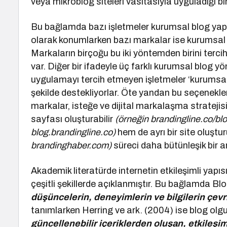
veya mikroblog siteleri vasıtasıyla uyguladığı bi
Bu bağlamda bazı işletmeler kurumsal blog yapıs
olarak konumlarken bazı markalar ise kurumsal 
Markaların birçoğu bu iki yöntemden birini terc
var. Diğer bir ifadeyle üç farklı kurumsal blog yö
uygulamayı tercih etmeyen işletmeler ‘kurumsal 
şekilde destekliyorlar. Öte yandan bu seçenek
markalar, isteğe ve dijital markalaşma stratejisi
sayfası oluşturabilir
(örneğin brandingline.co/bl
blog.brandingline.co)
hem de ayrı bir site oluştu
brandinghaber.com)
süreci daha bütünleşik bir an
Akademik literatürde internetin etkileşimli yapısın
çeşitli şekillerde açıklanmıştır. Bu bağlamda Bl
düşüncelerin, deneyimlerin ve bilgilerin çevr
tanımlarken Herring ve ark. (2004) ise blog ol
güncellenebilir içeriklerden oluşan, etkileşime