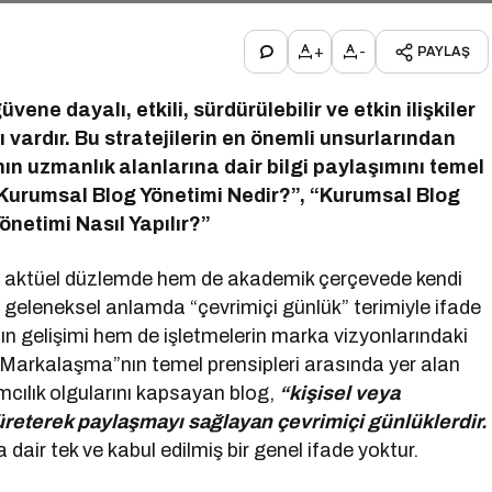
+
-
PAYLAŞ
ene dayalı, etkili, sürdürülebilir ve etkin ilişkiler
cı vardır. Bu stratejilerin en önemli unsurlarından
ın uzmanlık alanlarına dair bilgi paylaşımını temel
i Kurumsal Blog Yönetimi Nedir?”, “Kurumsal Blog
netimi Nasıl Yapılır?”
e hem aktüel düzlemde hem de akademik çerçevede kendi
 geleneksel anlamda “çevrimiçi günlük” terimiyle ifade
 gelişimi hem de işletmelerin marka vizyonlarındaki
l Markalaşma”nın temel prensipleri arasında yer alan
lımcılık olgularını kapsayan blog,
“kişisel veya
 üreterek paylaşmayı sağlayan çevrimiçi günlüklerdir.
dair tek ve kabul edilmiş bir genel ifade yoktur.