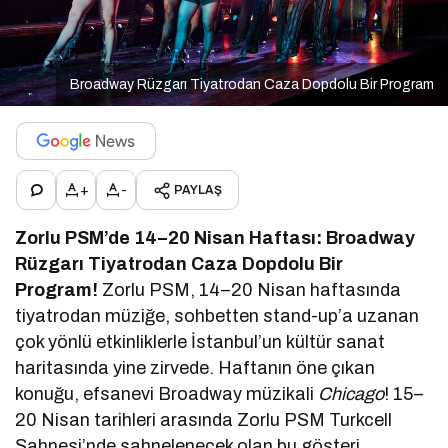
Broadway Rüzgarı Tiyatrodan Caza Dopdolu Bir Program
+
-
PAYLAŞ
Zorlu PSM’de 14–20 Nisan Haftası: Broadway
Rüzgarı Tiyatrodan Caza Dopdolu Bir
Program!
Zorlu PSM, 14–20 Nisan haftasında
tiyatrodan müziğe, sohbetten stand-up’a uzanan
çok yönlü etkinliklerle İstanbul’un kültür sanat
haritasında yine zirvede. Haftanın öne çıkan
konuğu, efsanevi Broadway müzikali
Chicago
! 15–
20 Nisan tarihleri arasında Zorlu PSM Turkcell
Sahnesi’nde sahnelenecek olan bu gösteri,