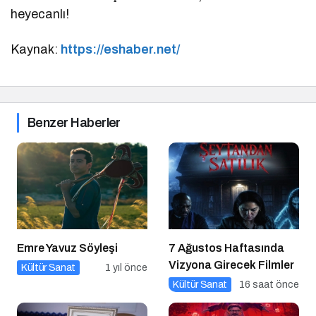
heyecanlı!
Kaynak:
https://eshaber.net/
Benzer Haberler
Emre Yavuz Söyleşi
7 Ağustos Haftasında
Vizyona Girecek Filmler
Kültür Sanat
1 yıl önce
Kültür Sanat
16 saat önce