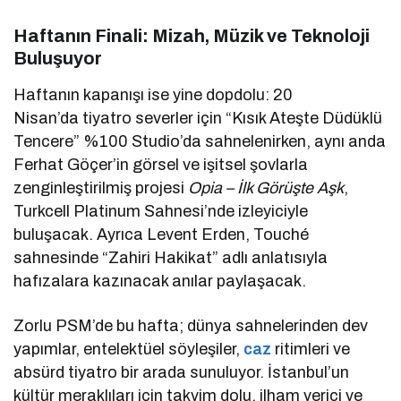
Haftanın Finali: Mizah, Müzik ve Teknoloji
Buluşuyor
Haftanın kapanışı ise yine dopdolu: 20
Nisan’da tiyatro severler için “Kısık Ateşte Düdüklü
Tencere” %100 Studio’da sahnelenirken, aynı anda
Ferhat Göçer’in görsel ve işitsel şovlarla
zenginleştirilmiş projesi
Opia – İlk Görüşte Aşk
,
Turkcell Platinum Sahnesi’nde izleyiciyle
buluşacak. Ayrıca Levent Erden, Touché
sahnesinde “Zahiri Hakikat” adlı anlatısıyla
hafızalara kazınacak anılar paylaşacak.
Zorlu PSM’de bu hafta; dünya sahnelerinden dev
yapımlar, entelektüel söyleşiler,
caz
ritimleri ve
absürd tiyatro bir arada sunuluyor. İstanbul’un
kültür meraklıları için takvim dolu, ilham verici ve