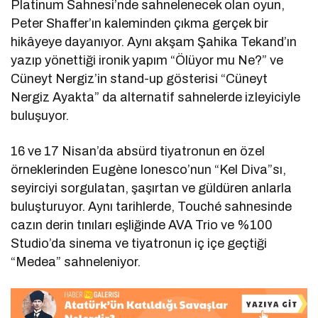
Platinum Sahnesi’nde sahnelenecek olan oyun,
Peter Shaffer’ın kaleminden çıkma gerçek bir
hikâyeye dayanıyor. Aynı akşam Şahika Tekand’ın
yazıp yönettiği ironik yapım “Ölüyor mu Ne?” ve
Cüneyt Nergiz’in stand-up gösterisi “Cüneyt
Nergiz Ayakta” da alternatif sahnelerde izleyiciyle
buluşuyor.
16 ve 17 Nisan’da absürd tiyatronun en özel
örneklerinden Eugène Ionesco’nun “Kel Diva”sı,
seyirciyi sorgulatan, şaşırtan ve güldüren anlarla
buluşturuyor. Aynı tarihlerde, Touché sahnesinde
cazın derin tınıları eşliğinde AVA Trio ve %100
Studio’da sinema ve tiyatronun iç içe geçtiği
“Medea” sahneleniyor.