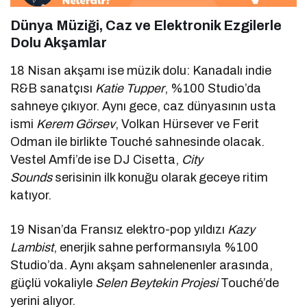
Dünya Müziği, Caz ve Elektronik Ezgilerle
Dolu Akşamlar
18 Nisan akşamı ise müzik dolu: Kanadalı indie
R&B sanatçısı
Katie Tupper
, %100 Studio’da
sahneye çıkıyor. Aynı gece, caz dünyasının usta
ismi
Kerem Görsev
, Volkan Hürsever ve Ferit
Odman ile birlikte Touché sahnesinde olacak.
Vestel Amfi’de ise DJ Cisetta,
City
Sounds
serisinin ilk konuğu olarak geceye ritim
katıyor.
19 Nisan’da Fransız elektro-pop yıldızı
Kazy
Lambist
, enerjik sahne performansıyla %100
Studio’da. Aynı akşam sahnelenenler arasında,
güçlü vokaliyle
Selen Beytekin Projesi
Touché’de
yerini alıyor.