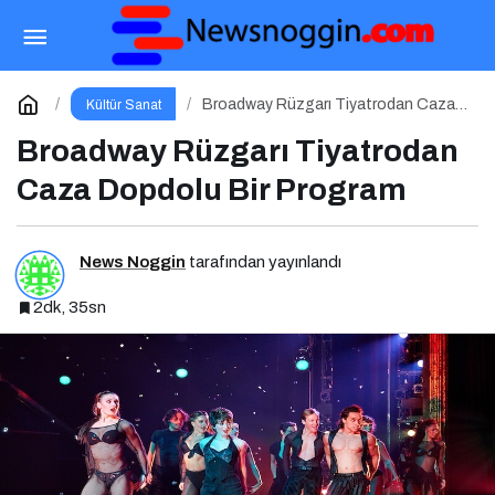
Zorlu PSM’de Sanat Dolu Bir Hafta
Paylaş
Yorum Yap
Broadway Rüzgarı Tiyatrodan Caza
Kültür Sanat
Dopdolu Bir Program
Broadway Rüzgarı Tiyatrodan
Caza Dopdolu Bir Program
News Noggin
tarafından yayınlandı
2dk, 35sn