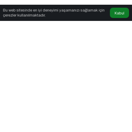
News Noggin
tarafından yayınlandı
Bu web sitesinde en iyi deneyimi yaşamanızı sağlamak için
Kabul
çerezler kullanılmaktadır.
3dk, 27sn
Zorlu PSM’de Sanat Dolu Bir Hafta
PAYLAŞ