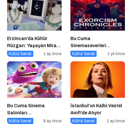
Erzincan’da Kültür
Bu Cuma
Rüzgarı: Yaşayan Miras
Sinemaseverleri
Şöleni Şehre İz Bıraktı
Bekleyen Yepyeni Filmler!
Kültür Sanat
1 ay önce
Kültür Sanat
1 yıl önce
Bu Cuma Sinema
İstanbul’un Kalbi Vestel
Salonları
Amfi’de Atıyor
Hareketleniyor: 26 Aralık
Kültür Sanat
8 ay önce
Kültür Sanat
1 ay önce
Vizyondaki Filmler