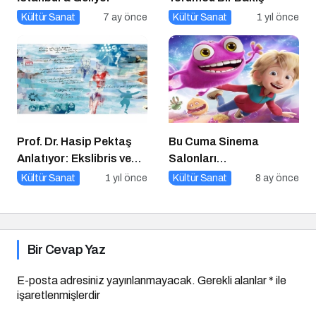
Kültür Sanat
7 ay önce
Kültür Sanat
1 yıl önce
Prof. Dr. Hasip Pektaş
Bu Cuma Sinema
Anlatıyor: Ekslibris ve
Salonları
Yeni Kültürel Formlar
Hareketleniyor: 26 Aralık
Kültür Sanat
1 yıl önce
Kültür Sanat
8 ay önce
Vizyondaki Filmler
Açıklandı
Bir Cevap Yaz
E-posta adresiniz yayınlanmayacak.
Gerekli alanlar
*
ile
işaretlenmişlerdir