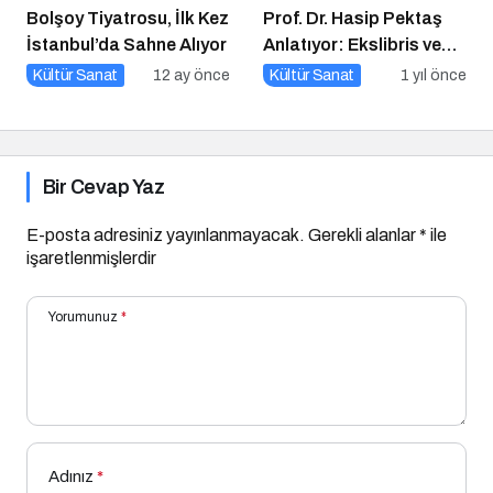
Bolşoy Tiyatrosu, İlk Kez
Prof. Dr. Hasip Pektaş
İstanbul’da Sahne Alıyor
Anlatıyor: Ekslibris ve
Yeni Kültürel Formlar
Kültür Sanat
12 ay önce
Kültür Sanat
1 yıl önce
Bir Cevap Yaz
E-posta adresiniz yayınlanmayacak.
Gerekli alanlar
*
ile
işaretlenmişlerdir
Yorumunuz
*
Adınız
*