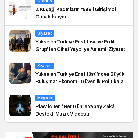
Startup
Z Kuşağı Kadınların %88’i Girişimci
Olmak İstiyor
Siyaset
Yükselen Türkiye Enstitüsü ve Erdil
Grup’tan Cihat Yaycı’ya Anlamlı Ziyaret
Siyaset
Yükselen Türkiye Enstitüsü’nden Büyük
Buluşma: Ekonomi, Güvenlik Politikaları
ve Hukuk Konferansı
Magazin
Plastic’ten “Her Gün”e Yapay Zekâ
Destekli Müzik Videosu