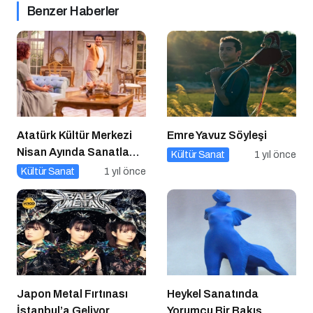
Benzer Haberler
Atatürk Kültür Merkezi
Emre Yavuz Söyleşi
Nisan Ayında Sanatla
Kültür Sanat
1 yıl önce
Dolup Taşıyor
Kültür Sanat
1 yıl önce
Japon Metal Fırtınası
Heykel Sanatında
İstanbul’a Geliyor
Yorumcu Bir Bakış