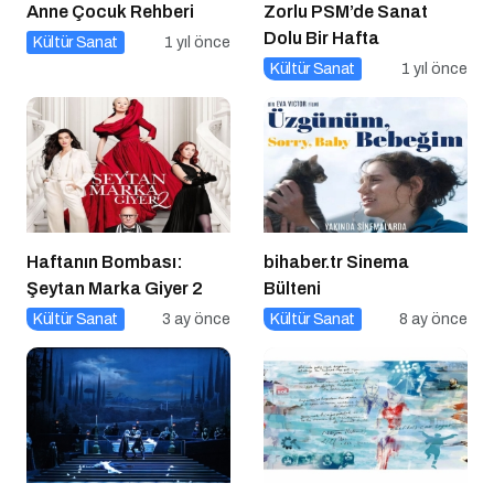
Anne Çocuk Rehberi
Zorlu PSM’de Sanat
Dolu Bir Hafta
Kültür Sanat
1 yıl önce
Kültür Sanat
1 yıl önce
Haftanın Bombası:
bihaber.tr Sinema
Şeytan Marka Giyer 2
Bülteni
Kültür Sanat
3 ay önce
Kültür Sanat
8 ay önce