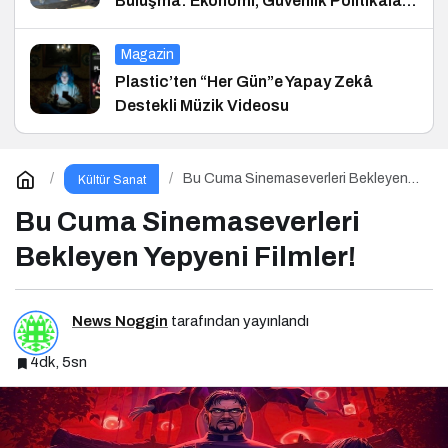
Buluşma: Ekonomi, Güvenlik Politikaları
ve Hukuk Konferansı
Magazin
Plastic’ten “Her Gün”e Yapay Zekâ
Destekli Müzik Videosu
Bu Cuma Sinemaseverleri Bekleyen
Kültür Sanat
Yepyeni Filmler!
Bu Cuma Sinemaseverleri
Bekleyen Yepyeni Filmler!
News Noggin
tarafından yayınlandı
4dk, 5sn