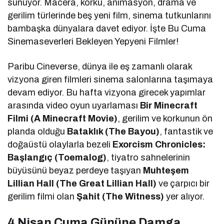
sunuyor. Macera, korku, animasyon, drama ve
gerilim türlerinde beş yeni film, sinema tutkunlarını
bambaşka dünyalara davet ediyor. İşte Bu Cuma
Sinemaseverleri Bekleyen Yepyeni Filmler!
Paribu Cineverse, dünya ile eş zamanlı olarak
vizyona giren filmleri sinema salonlarına taşımaya
devam ediyor. Bu hafta vizyona girecek yapımlar
arasında video oyun uyarlaması
Bir Minecraft
Filmi (A Minecraft Movie)
, gerilim ve korkunun ön
planda olduğu
Bataklık (The Bayou)
, fantastik ve
doğaüstü olaylarla bezeli
Exorcism Chronicles:
Başlangıç (Toemalog)
, tiyatro sahnelerinin
büyüsünü beyaz perdeye taşıyan
Muhteşem
Lillian Hall (The Great Lillian Hall)
ve çarpıcı bir
gerilim filmi olan
Şahit (The Witness)
yer alıyor.
4 Nisan Cuma Gününe Damga