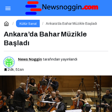
Bu Cuma Sinemaseverleri Bekleyen Yepyeni
Filmler!
Paylaş
Yorum Yap
Ankara’da Bahar Müzikle Başladı
Kültür Sanat
Ankara’da Bahar Müzikle
Başladı
News Noggin
tarafından yayınlandı
2dk, 51sn