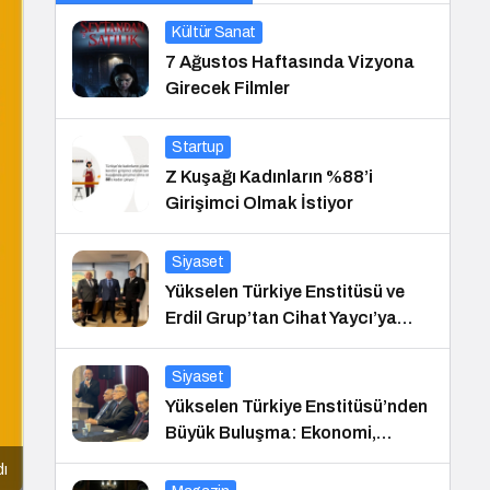
Kültür Sanat
7 Ağustos Haftasında Vizyona
Girecek Filmler
Startup
Z Kuşağı Kadınların %88’i
Girişimci Olmak İstiyor
Siyaset
Yükselen Türkiye Enstitüsü ve
Erdil Grup’tan Cihat Yaycı’ya
Anlamlı Ziyaret
Siyaset
Yükselen Türkiye Enstitüsü’nden
Büyük Buluşma: Ekonomi,
Güvenlik Politikaları ve Hukuk
dı
Konferansı