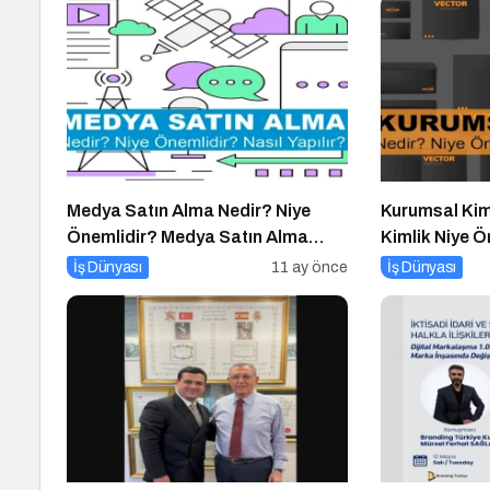
Medya Satın Alma Nedir? Niye
Kurumsal Kim
Önemlidir? Medya Satın Alma
Kimlik Niye 
Nasıl Yapılır?
Kimlik Nasıl Y
İş Dünyası
11 ay önce
İş Dünyası