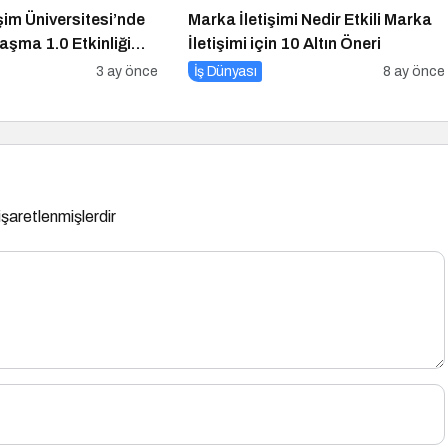
şim Üniversitesi’nde
Marka İletişimi Nedir Etkili Marka
laşma 1.0 Etkinliği
İletişimi için 10 Altın Öneri
k
3 ay önce
İş Dünyası
8 ay önce
 işaretlenmişlerdir