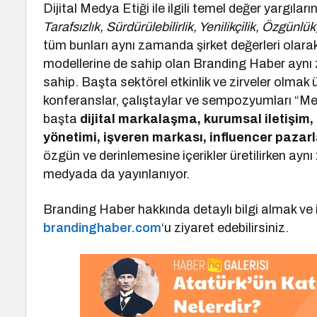
Dijital Medya Etiği ile ilgili temel değer yargıları
Tarafsızlık, Sürdürülebilirlik, Yenilikçilik, Özgünlük
tüm bunları aynı zamanda şirket değerleri olar
modellerine de sahip olan Branding Haber aynı
sahip. Başta sektörel etkinlik ve zirveler olmak ü
konferanslar, çalıştaylar ve sempozyumları “M
başta
dijital markalaşma, kurumsal iletişim
yönetimi, işveren markası, influencer paza
özgün ve derinlemesine içerikler üretilirken ayn
medyada da yayınlanıyor.
Branding Haber hakkında detaylı bilgi almak ve iş
brandinghaber.com
‘u ziyaret edebilirsiniz.