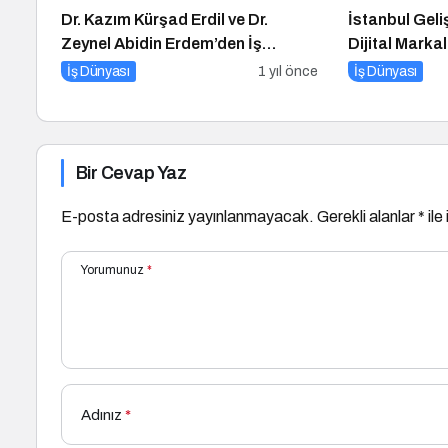
Dr. Kazım Kürşad Erdil ve Dr.
İstanbul Geli
Zeynel Abidin Erdem’den İş
Dijital Marka
Dünyası Buluşması
Düzenlenece
İş Dünyası
1 yıl önce
İş Dünyası
Bir Cevap Yaz
E-posta adresiniz yayınlanmayacak.
Gerekli alanlar
*
ile
Yorumunuz
*
Adınız
*