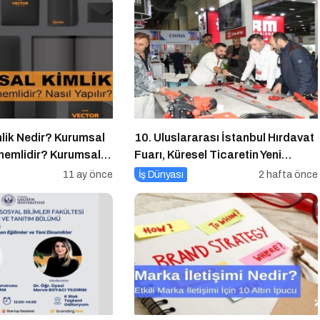
lik Nedir? Kurumsal
10. Uluslararası İstanbul Hırdavat
Önemlidir? Kurumsal
Fuarı, Küresel Ticaretin Yeni
apılır?
Merkezi Olmaya Hazırlanıyor
11 ay önce
İş Dünyası
2 hafta önce