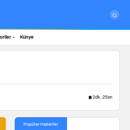
riler
Künye
2dk, 25sn
Popüler Haberler