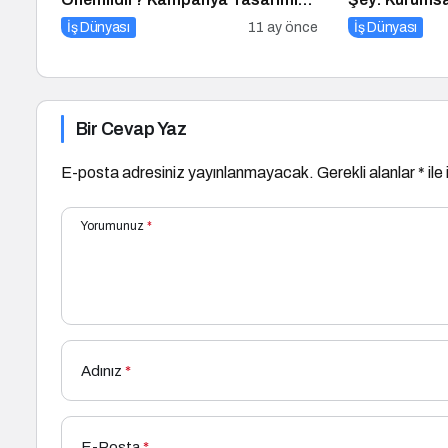
Nasıl Yapılır?
Podcast Seri
İş Dünyası
11 ay önce
İş Dünyası
Bir Cevap Yaz
E-posta adresiniz yayınlanmayacak.
Gerekli alanlar
*
ile
Yorumunuz
*
Adınız
*
E-Posta
*