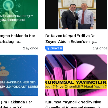
alaşma Hakkında Her
Dr. Kazım Kürşad Erdil ve Dr.
 Markalaşma
Zeynel Abidin Erdem’den İş
odcast Serisi
Dünyası Buluşması
2 ay önce
İş Dünyası
1 yıl önce
tişim Hakkında Her
Kurumsal Yayıncılık Nedir? Niye
 İletişim 2.0
Önemlidir? Kurumsal Yayıncılık