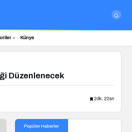
riler
Künye
liği Düzenlenecek
2dk, 22sn
Popüler Haberler