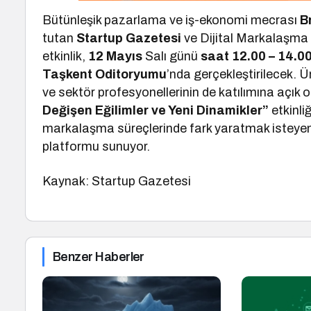
Bütünleşik pazarlama ve iş-ekonomi mecrası
B
tutan
Startup Gazetesi
ve Dijital Markalaşma
etkinlik,
12 Mayıs
Salı günü
saat 12.00 – 14.0
Taşkent Oditoryumu
’nda gerçekleştirilecek. Ü
ve sektör profesyonellerinin de katılımına açık 
Değişen Eğilimler ve Yeni Dinamikler”
etkinli
markalaşma süreçlerinde fark yaratmak isteyen h
platformu sunuyor.
Kaynak: Startup Gazetesi
Benzer Haberler