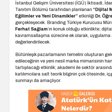
İstanbul Gelişim Üniversitesi (İGÜ) İktisadi, İdar
Tanıtım Bölümü tarafından planlanan
“Dijital
Eğilimler ve Yeni Dinamikler”
etkinliği
Dr. Öğr
gerçekleşecek. Branding Türkiye Kurucusu Mürs
Ferhat Sağlam
’ın konuk olduğu etkinlikte; dij
kavramsallaşma sürecine ek olarak, uygulama alanl
değerlendirilecek.
Bütünleşik pazarlamanın temelini oluşturan gele
edileceğinin ve yeni nesil marka mimarisinin hang
tartışılacağı etkinlik; akademi ile sektör arasın
katılımcılara salt teorik bilginin çok ötesinde, i
sunmayı da amaçlıyor.