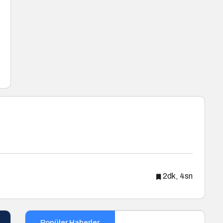
2dk, 4sn
Popüler Haberler