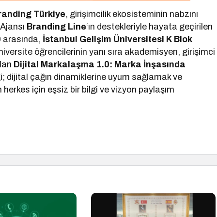
randing Türkiye
, girişimcilik ekosisteminin nabzını
 Ajansı
Branding Line
‘ın destekleriyle hayata geçirilen
0
arasında,
İstanbul Gelişim Üniversitesi K Blok
niversite öğrencilerinin yanı sıra akademisyen, girişimci
olan
Dijital Markalaşma 1.0: Marka İnşasında
ği; dijital çağın dinamiklerine uyum sağlamak ve
erkes için eşsiz bir bilgi ve vizyon paylaşım