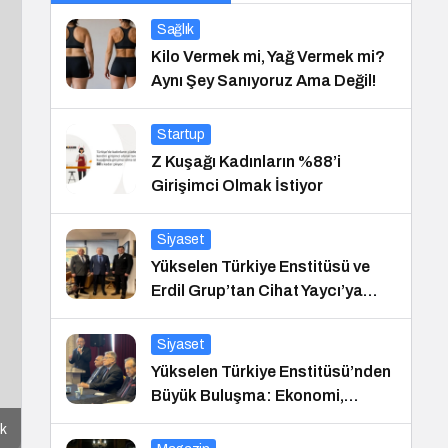
Sağlık
Kilo Vermek mi, Yağ Vermek mi?
Aynı Şey Sanıyoruz Ama Değil!
Startup
Z Kuşağı Kadınların %88’i
Girişimci Olmak İstiyor
Siyaset
Yükselen Türkiye Enstitüsü ve
Erdil Grup’tan Cihat Yaycı’ya
Anlamlı Ziyaret
Siyaset
Yükselen Türkiye Enstitüsü’nden
Büyük Buluşma: Ekonomi,
Güvenlik Politikaları ve Hukuk
ek
Konferansı