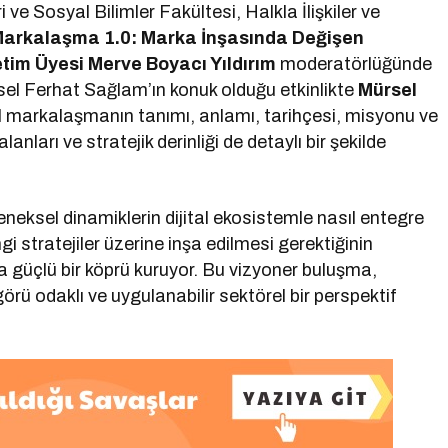
i ve Sosyal Bilimler Fakültesi, Halkla İlişkiler ve
 Markalaşma 1.0: Marka İnşasında Değişen
etim Üyesi Merve Boyacı Yıldırım
moderatörlüğünde
el Ferhat Sağlam’ın konuk olduğu etkinlikte
Mürsel
ital markalaşmanın tanımı, anlamı, tarihçesi, misyonu ve
arı ve stratejik derinliği de detaylı bir şekilde
neksel dinamiklerin dijital ekosistemle nasıl entegre
i stratejiler üzerine inşa edilmesi gerektiğinin
da güçlü bir köprü kuruyor. Bu vizyoner buluşma,
çgörü odaklı ve uygulanabilir sektörel bir perspektif