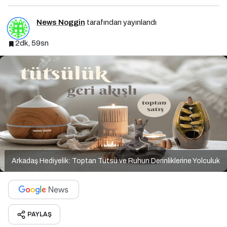
News Noggin
tarafından yayınlandı
2dk, 59sn
Arkadaş Hediyelik: Toptan Tütsü ve Ruhun Derinliklerine Yolculuk
PAYLAŞ