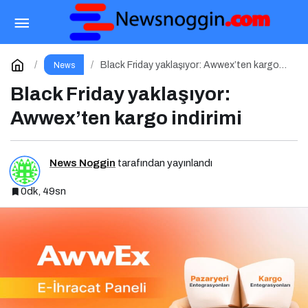
Arkadaş Hediyelik: Toptan Tütsü ve Ruhun
Derinliklerine Yolculuk
Paylaş
Yorum Yap
Black Friday yaklaşıyor: Awwex’ten kargo
News
indirimi
Black Friday yaklaşıyor:
Awwex’ten kargo indirimi
News Noggin
tarafından yayınlandı
0dk, 49sn