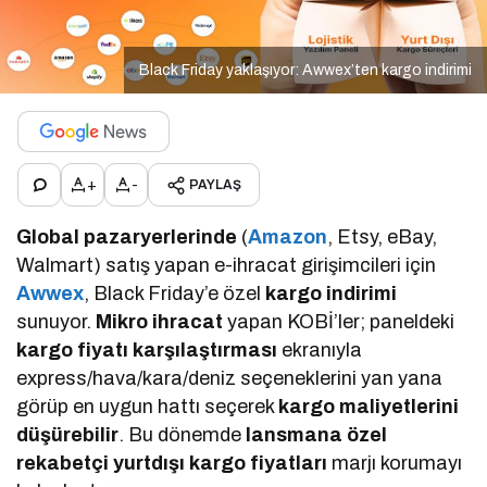
Black Friday yaklaşıyor: Awwex’ten kargo indirimi
+
-
PAYLAŞ
Global pazaryerlerinde
(
Amazon
, Etsy, eBay,
Walmart) satış yapan e-ihracat girişimcileri için
Awwex
, Black Friday’e özel
kargo indirimi
sunuyor.
Mikro ihracat
yapan KOBİ’ler; paneldeki
kargo fiyatı karşılaştırması
ekranıyla
express/hava/kara/deniz seçeneklerini yan yana
görüp en uygun hattı seçerek
kargo maliyetlerini
düşürebilir
. Bu dönemde
lansmana özel
rekabetçi yurtdışı kargo fiyatları
marjı korumayı