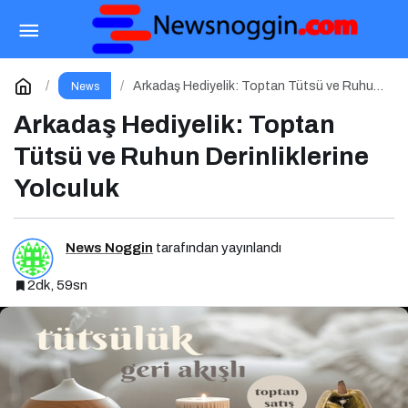
Mitr’in Gizemli Dünyasına Yolculuk
Paylaş
Yorum Yap
Arkadaş Hediyelik: Toptan Tütsü ve Ruhun
News
Derinliklerine Yolculuk
Arkadaş Hediyelik: Toptan
Tütsü ve Ruhun Derinliklerine
Yolculuk
News Noggin
tarafından yayınlandı
2dk, 59sn