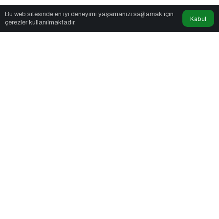
News Noggin
tarafından yayınlandı
Bu web sitesinde en iyi deneyimi yaşamanızı sağlamak için
Kabul
çerezler kullanılmaktadır.
4dk, 2sn
Mitr'in Gizemli Dünyasına Yolculuk
PAYLAŞ
Hayat bazen sessiz bir ritim ister. Mitr, tam da bu