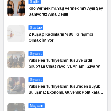
Sağlık
Kilo Vermek mi, Yağ Vermek mi? Aynı Şey
Sanıyoruz Ama Değil!
Startup
Z Kuşağı Kadınların %88’i Girişimci
Olmak İstiyor
Siyaset
Yükselen Türkiye Enstitüsü ve Erdil
Grup’tan Cihat Yaycı’ya Anlamlı Ziyaret
Siyaset
Yükselen Türkiye Enstitüsü’nden Büyük
Buluşma: Ekonomi, Güvenlik Politikaları
ve Hukuk Konferansı
Magazin