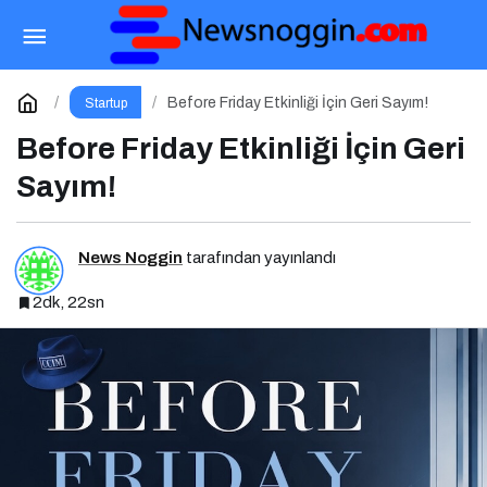
Google I/O 2026 ve Ajan Ekonomisi:
Girişimcinin Yeni Rakibi Arama Kutusu
Paylaş
Yorum Yap
Before Friday Etkinliği İçin Geri Sayım!
Startup
Before Friday Etkinliği İçin Geri
Sayım!
News Noggin
tarafından yayınlandı
2dk, 22sn