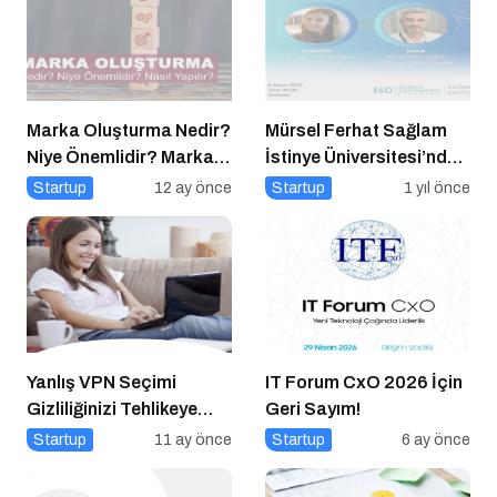
Marka Oluşturma Nedir?
Mürsel Ferhat Sağlam
Niye Önemlidir? Marka
İstinye Üniversitesi’nde
Oluşturma Nasıl Yapılır?
Dijital Medya
Startup
12 ay önce
Startup
1 yıl önce
Okuryazarlığı
Kapsamında
Konuşacak!
Yanlış VPN Seçimi
IT Forum CxO 2026 İçin
Gizliliğinizi Tehlikeye
Geri Sayım!
Atabilir
Startup
11 ay önce
Startup
6 ay önce