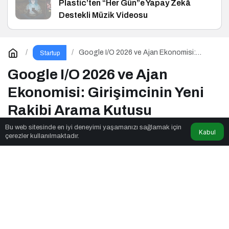
Plastic’ten “Her Gün”e Yapay Zekâ
Destekli Müzik Videosu
Google I/O 2026 ve Ajan Ekonomisi:
Startup
Girişimcinin Yeni Rakibi Arama Kutusu
Google I/O 2026 ve Ajan
Ekonomisi: Girişimcinin Yeni
Rakibi Arama Kutusu
Bu web sitesinde en iyi deneyimi yaşamanızı sağlamak için
Kabul
çerezler kullanılmaktadır.
News Noggin
tarafından yayınlandı
5dk, 53sn