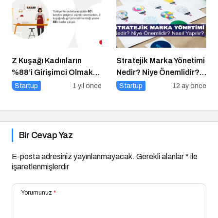
Z Kuşağı Kadınların
Stratejik Marka Yönetimi
%88’i Girişimci Olmak
Nedir? Niye Önemlidir?
İstiyor
Stratejik Marka Yönetimi
Startup
1 yıl önce
Startup
12 ay önce
Nasıl Yapılır?
Bir Cevap Yaz
E-posta adresiniz yayınlanmayacak.
Gerekli alanlar
*
ile
işaretlenmişlerdir
Yorumunuz
*