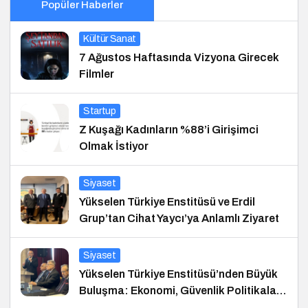
Popüler Haberler
Kültür Sanat
7 Ağustos Haftasında Vizyona Girecek
Filmler
Startup
Z Kuşağı Kadınların %88’i Girişimci
Olmak İstiyor
Siyaset
Yükselen Türkiye Enstitüsü ve Erdil
Grup’tan Cihat Yaycı’ya Anlamlı Ziyaret
Siyaset
Yükselen Türkiye Enstitüsü’nden Büyük
Buluşma: Ekonomi, Güvenlik Politikaları
ve Hukuk Konferansı