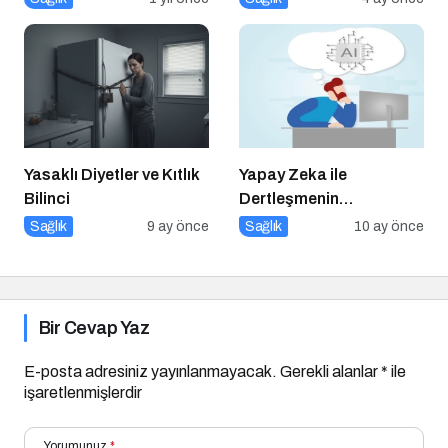
Yasaklı Diyetler ve Kıtlık
Yapay Zeka ile
Bilinci
Dertleşmenin
Görünmeyen Tehlikeleri!
Sağlık
9 ay önce
Sağlık
10 ay önce
Bir Cevap Yaz
E-posta adresiniz yayınlanmayacak.
Gerekli alanlar
*
ile
işaretlenmişlerdir
Yorumunuz
*