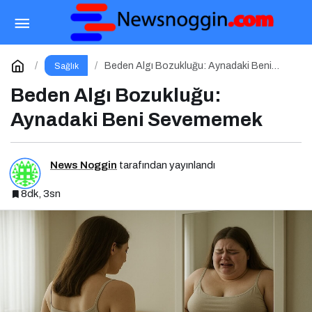
Yeme Bozuklukları
Paylaş
Yorum Yap
Beden Algı Bozukluğu: Aynadaki Beni
Sağlık
Sevememek
Beden Algı Bozukluğu:
Aynadaki Beni Sevememek
News Noggin
tarafından yayınlandı
8dk, 3sn