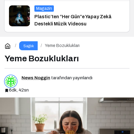
Magazin
Plastic’ten “Her Gün”e Yapay Zekâ
Destekli Müzik Videosu
Yeme Bozuklukları
Sağlık
Yeme Bozuklukları
News Noggin
tarafından yayınlandı
6dk, 42sn