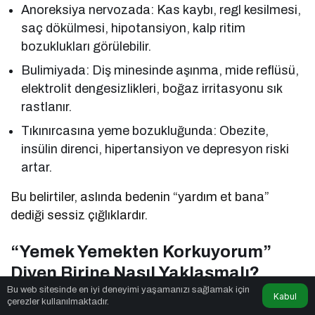
Anoreksiya nervozada: Kas kaybı, regl kesilmesi,
saç dökülmesi, hipotansiyon, kalp ritim
bozuklukları görülebilir.
Bulimiyada: Diş minesinde aşınma, mide reflüsü,
elektrolit dengesizlikleri, boğaz irritasyonu sık
rastlanır.
Tıkınırcasına yeme bozukluğunda: Obezite,
insülin direnci, hipertansiyon ve depresyon riski
artar.
Bu belirtiler, aslında bedenin “yardım et bana”
dediği sessiz çığlıklardır.
“Yemek Yemekten Korkuyorum”
Diyen Birine Nasıl Yaklaşmalı?
Bu web sitesinde en iyi deneyimi yaşamanızı sağlamak için
Kabul
Bir yakınınız “yemek yemekten korkuyorum”
çerezler kullanılmaktadır.