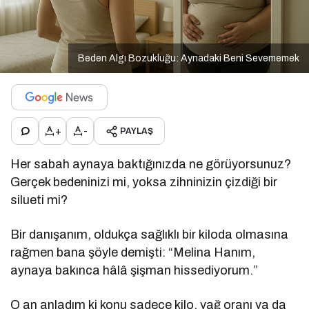
Beden Algı Bozukluğu: Aynadaki Beni Sevememek
+
-
PAYLAŞ
Her sabah aynaya baktığınızda ne görüyorsunuz?
Gerçek bedeninizi mi, yoksa zihninizin çizdiği bir
silueti mi?
Bir danışanım, oldukça sağlıklı bir kiloda olmasına
rağmen bana şöyle demişti: “Melina Hanım,
aynaya bakınca hâlâ şişman hissediyorum.”
O an anladım ki konu sadece kilo, yağ oranı ya da