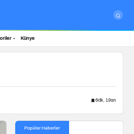
riler
Künye
6dk, 19sn
Popüler Haberler