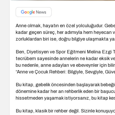
Anne olmak, hayatın en özel yolculuğudur. Geb
kadar geçen süreç, her adımıyla hem heyecan ver
zorluklardan biri ise, doğru bilgiye ulaşmakta yaşa
Ben, Diyetisyen ve Spor Eğitmeni Melina Ezgi 
tecrübem sayesinde annelerin ne kadar eksik ve y
bu nedenle, anne adayları ve ebeveynler için bili
“Anne ve Çocuk Rehberi: Bilgiyle, Sevgiyle, Güv
Bu kitap, gebelik öncesinden başlayarak bebeği
dönemine kadar her an rehberlik eden bir başucu k
hissetmeden yaşamak istiyorsanız, bu kitap kesin
Bu kitap, klasik bir rehber değil. Sizinle konuşu