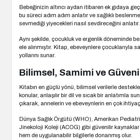
Bebeğinizin altıncı aydan itibaren ek gıdaya geçi
bu süreci adım adım anlatır ve sağlıklı beslenme a
sevmediği yiyecekleri nasıl sevdireceğini anlatır.
Aynı şekilde, çocukluk ve ergenlik döneminde bes
ele alınmıştır. Kitap, ebeveynlere çocuklarıyla s
yollarını sunar.
Bilimsel, Samimi ve Güvenil
Kitabın en güçlü yönü, bilimsel verilerle deste
konular, anlaşılır bir dil ve sıcak bir anlatıml
çıkarak, annelerin ve ebeveynlerin en çok ihtiyaç 
Dünya Sağlık Örgütü (WHO), Amerikan Pediatr
Jinekoloji Koleji (ACOG) gibi güvenilir kaynakla
hem de uygulanabilir bilgilerle donanmış olur.