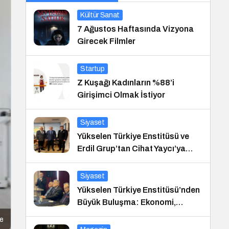
Kültür Sanat
7 Ağustos Haftasında Vizyona
Girecek Filmler
Startup
Z Kuşağı Kadınların %88’i
Girişimci Olmak İstiyor
Siyaset
Yükselen Türkiye Enstitüsü ve
Erdil Grup’tan Cihat Yaycı’ya
Anlamlı Ziyaret
Siyaset
Yükselen Türkiye Enstitüsü’nden
Büyük Buluşma: Ekonomi,
Güvenlik Politikaları ve Hukuk
le
Konferansı