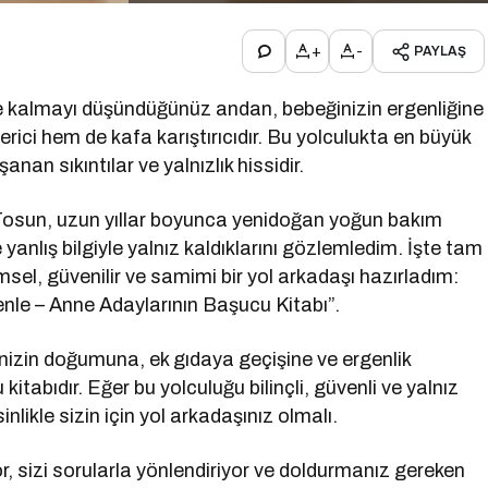
+
-
PAYLAŞ
e kalmayı düşündüğünüz andan, bebeğinizin ergenliğine
ici hem de kafa karıştırıcıdır. Bu yolculukta en büyük
nan sıkıntılar ve yalnızlık hissidir.
Tosun, uzun yıllar boyunca yenidoğan yoğun bakım
anlış bilgiyle yalnız kaldıklarını gözlemledim. İşte tam
msel, güvenilir ve samimi bir yol arkadaşı hazırladım:
enle – Anne Adaylarının Başucu Kitabı”.
nizin doğumuna, ek gıdaya geçişine ve ergenlik
itabıdır. Eğer bu yolculuğu bilinçli, güvenli ve yalnız
likle sizin için yol arkadaşınız olmalı.
yor, sizi sorularla yönlendiriyor ve doldurmanız gereken