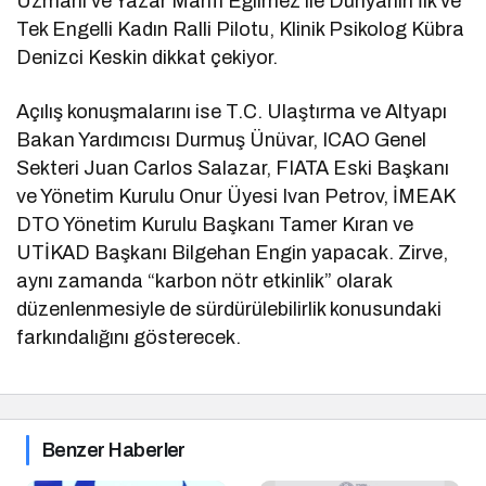
Uzmanı ve Yazar Mahfi Eğilmez ile Dünyanın İlk ve
Tek Engelli Kadın Ralli Pilotu, Klinik Psikolog Kübra
Denizci Keskin dikkat çekiyor.
Açılış konuşmalarını ise T.C. Ulaştırma ve Altyapı
Bakan Yardımcısı Durmuş Ünüvar, ICAO Genel
Sekteri Juan Carlos Salazar, FIATA Eski Başkanı
ve Yönetim Kurulu Onur Üyesi Ivan Petrov, İMEAK
DTO Yönetim Kurulu Başkanı Tamer Kıran ve
UTİKAD Başkanı Bilgehan Engin yapacak. Zirve,
aynı zamanda “karbon nötr etkinlik” olarak
düzenlenmesiyle de sürdürülebilirlik konusundaki
farkındalığını gösterecek.
Benzer Haberler