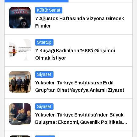
Kültür Sanat
7 Ağustos Haftasında Vizyona Girecek
Filmler
Startup
Z Kuşağı Kadınların %88’i Girişimci
Olmak İstiyor
Siyaset
Yükselen Türkiye Enstitüsü ve Erdil
Grup’tan Cihat Yaycı’ya Anlamlı Ziyaret
Siyaset
Yükselen Türkiye Enstitüsü’nden Büyük
Buluşma: Ekonomi, Güvenlik Politikaları
ve Hukuk Konferansı