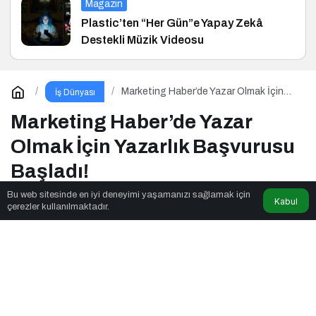
Magazin
Plastic’ten “Her Gün”e Yapay Zekâ
Destekli Müzik Videosu
Marketing Haber’de Yazar Olmak İçin
İş Dünyası
Yazarlık Başvurusu Başladı!
Marketing Haber’de Yazar
Olmak İçin Yazarlık Başvurusu
Başladı!
Bu web sitesinde en iyi deneyimi yaşamanızı sağlamak için
Kabul
çerezler kullanılmaktadır.
News Noggin
tarafından yayınlandı
2dk, 32sn