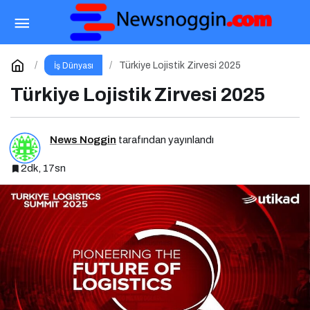
Marketing Haber’de Yazar Olmak İçin Yazarlık
Başvurusu Başladı!
Paylaş
Yorum Yap
Türkiye Lojistik Zirvesi 2025
İş Dünyası
Türkiye Lojistik Zirvesi 2025
News Noggin
tarafından yayınlandı
2dk, 17sn