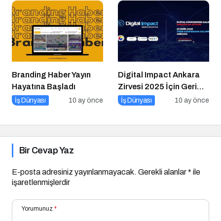
Branding Haber Yayın
Digital Impact Ankara
Hayatına Başladı
Zirvesi 2025 İçin Geri
Sayım!
İş Dünyası
10 ay önce
İş Dünyası
10 ay önce
Bir Cevap Yaz
E-posta adresiniz yayınlanmayacak.
Gerekli alanlar
*
ile
işaretlenmişlerdir
Yorumunuz
*