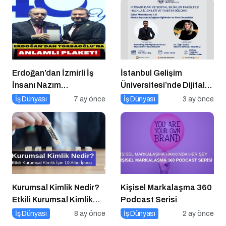
Erdoğan’dan İzmirli İş
İstanbul Gelişim
İnsanı Nazım
Üniversitesi’nde Dijital
Torbaoğlu’na Anlamlı
Markalaşma 1.0 Etkinliği
İş Dünyası
7 ay önce
İş Dünyası
3 ay önce
Plaket
Düzenlenecek
Kurumsal Kimlik Nedir?
Kişisel Markalaşma 360
Etkili Kurumsal Kimlik
Podcast Serisi
İçin 10 Altın İpucu
İş Dünyası
8 ay önce
İş Dünyası
2 ay önce