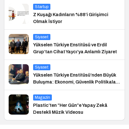
Startup
Z Kuşağı Kadınların %88’i Girişimci
Olmak İstiyor
Siyaset
Yükselen Türkiye Enstitüsü ve Erdil
Grup’tan Cihat Yaycı’ya Anlamlı Ziyaret
Siyaset
Yükselen Türkiye Enstitüsü’nden Büyük
Buluşma: Ekonomi, Güvenlik Politikaları
ve Hukuk Konferansı
Magazin
Plastic’ten “Her Gün”e Yapay Zekâ
Destekli Müzik Videosu