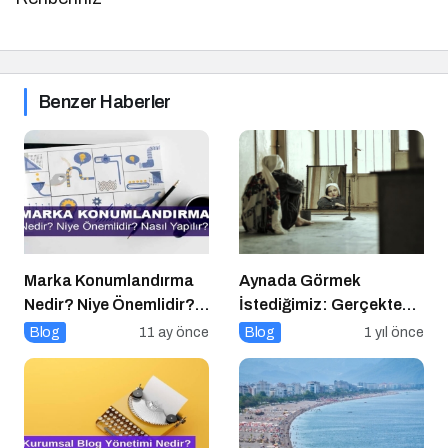
Benzer Haberler
Marka Konumlandırma
Aynada Görmek
Nedir? Niye Önemlidir?
İstediğimiz: Gerçekten
Nasıl Yapılır?
Kimiz?
Blog
11 ay önce
Blog
1 yıl önce