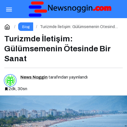
Güzel Antalya Yenilenen Arayüzü ve Formatıyla
Yayında
Paylaş
Yorum Yap
Turizmde İletişim: Gülümsemenin Ötesinde
Blog
Bir Sanat
Turizmde İletişim:
Gülümsemenin Ötesinde Bir
Sanat
News Noggin
tarafından yayınlandı
2dk, 30sn