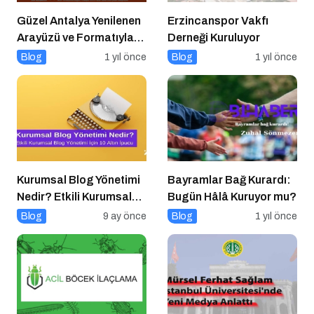
Güzel Antalya Yenilenen
Erzincanspor Vakfı
Arayüzü ve Formatıyla
Derneği Kuruluyor
Yayında
Blog
1 yıl önce
Blog
1 yıl önce
Kurumsal Blog Yönetimi
Bayramlar Bağ Kurardı:
Nedir? Etkili Kurumsal
Bugün Hâlâ Kuruyor mu?
Blog Yönetimi için 10
Blog
9 ay önce
Blog
1 yıl önce
Altın İpucu