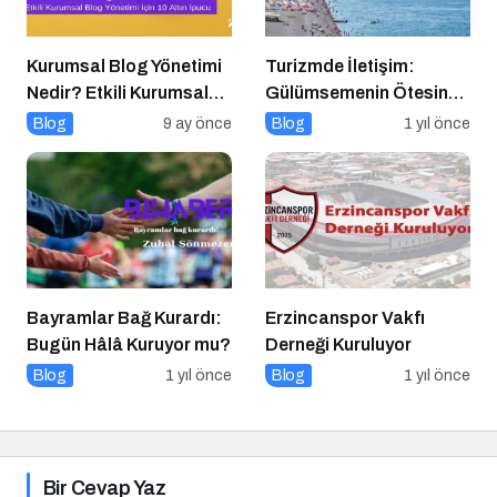
Kurumsal Blog Yönetimi
Turizmde İletişim:
Nedir? Etkili Kurumsal
Gülümsemenin Ötesinde
Blog Yönetimi için 10
Bir Sanat
Blog
9 ay önce
Blog
1 yıl önce
Altın İpucu
Bayramlar Bağ Kurardı:
Erzincanspor Vakfı
Bugün Hâlâ Kuruyor mu?
Derneği Kuruluyor
Blog
1 yıl önce
Blog
1 yıl önce
Bir Cevap Yaz