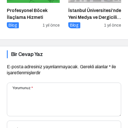
Profesyonel Böcek
İstanbul Üniversitesi’nde
İlaçlama Hizmeti
Yeni Medya ve Dergicilik
Konuşuldu
Blog
1 yıl önce
Blog
1 yıl önce
Bir Cevap Yaz
E-posta adresiniz yayınlanmayacak.
Gerekli alanlar
*
ile
işaretlenmişlerdir
Yorumunuz
*