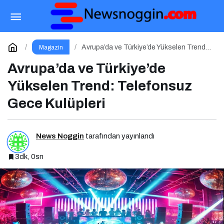
Plastic’ten “Her Gün”e Yapay Zekâ Destekli
Müzik Videosu
Paylaş
Yorum Yap
Avrupa’da ve Türkiye’de Yükselen Trend:
Magazin
Telefonsuz Gece Kulüpleri
Avrupa’da ve Türkiye’de
Yükselen Trend: Telefonsuz
Gece Kulüpleri
News Noggin
tarafından yayınlandı
3dk, 0sn