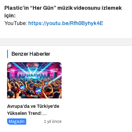
Plastic’in “Her Gün” müzik videosunu izlemek
için:
YouTube:
https://youtu.be/Rfh0Byhyk4E
Benzer Haberler
Avrupa’da ve Türkiye’de
Yükselen Trend:
Telefonsuz Gece
Magazin
1 yıl önce
Kulüpleri