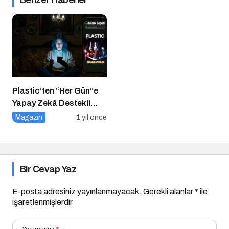
Plastic’ten “Her Gün”e
Yapay Zekâ Destekli
Müzik Videosu
Magazin
1 yıl önce
Bir Cevap Yaz
E-posta adresiniz yayınlanmayacak.
Gerekli alanlar
*
ile
işaretlenmişlerdir