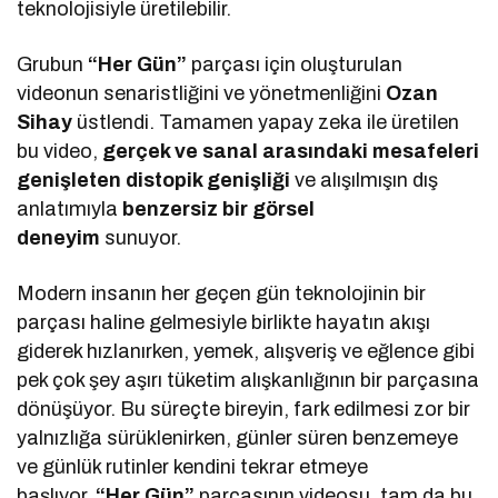
teknolojisiyle üretilebilir.
Grubun
“Her Gün”
parçası için oluşturulan
videonun senaristliğini ve yönetmenliğini
Ozan
Sihay
üstlendi. Tamamen yapay zeka ile üretilen
bu video,
gerçek ve sanal arasındaki mesafeleri
genişleten distopik genişliği
ve alışılmışın dış
anlatımıyla
benzersiz bir görsel
deneyim
sunuyor.
Modern insanın her geçen gün teknolojinin bir
parçası haline gelmesiyle birlikte hayatın akışı
giderek hızlanırken, yemek, alışveriş ve eğlence gibi
pek çok şey aşırı tüketim alışkanlığının bir parçasına
dönüşüyor. Bu süreçte bireyin, fark edilmesi zor bir
yalnızlığa sürüklenirken, günler süren benzemeye
ve günlük rutinler kendini tekrar etmeye
başlıyor.
“Her Gün”
parçasının videosu, tam da bu