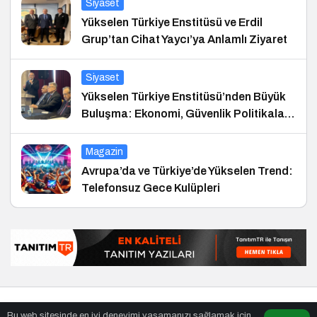
Siyaset
Yükselen Türkiye Enstitüsü ve Erdil
Grup’tan Cihat Yaycı’ya Anlamlı Ziyaret
Siyaset
Yükselen Türkiye Enstitüsü’nden Büyük
Buluşma: Ekonomi, Güvenlik Politikaları
ve Hukuk Konferansı
Magazin
Avrupa’da ve Türkiye’de Yükselen Trend:
Telefonsuz Gece Kulüpleri
© Telif Hakkı 25.01.2008, Tüm Hakları Saklıdır.
haber
,
en iyiler
Bu web sitesinde en iyi deneyimi yaşamanızı sağlamak için