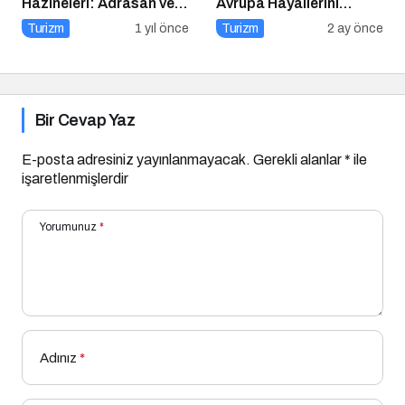
Hazineleri: Adrasan ve
Avrupa Hayallerini
Çevresi
Tetikledi
Turizm
1 yıl önce
Turizm
2 ay önce
Bir Cevap Yaz
E-posta adresiniz yayınlanmayacak.
Gerekli alanlar
*
ile
işaretlenmişlerdir
Yorumunuz
*
Adınız
*