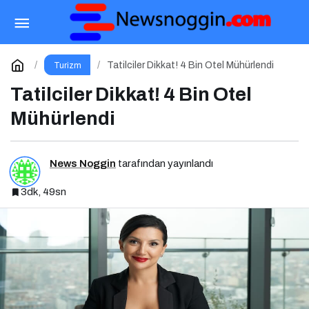
Popüler Yurt İçi Tatil Rotaları
Paylaş
Yorum Yap
Tatilciler Dikkat! 4 Bin Otel Mühürlendi
Turizm
Tatilciler Dikkat! 4 Bin Otel
Mühürlendi
News Noggin
tarafından yayınlandı
3dk, 49sn