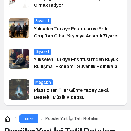
Olmak İstiyor
Siyaset
Yükselen Türkiye Enstitüsü ve Erdil
Grup’tan Cihat Yaycı’ya Anlamlı Ziyaret
Siyaset
Yükselen Türkiye Enstitüsü’nden Büyük
Buluşma: Ekonomi, Güvenlik Politikaları
ve Hukuk Konferansı
Magazin
Plastic’ten “Her Gün”e Yapay Zekâ
Destekli Müzik Videosu
Popüler Yurt İçi Tatil Rotaları
Turizm