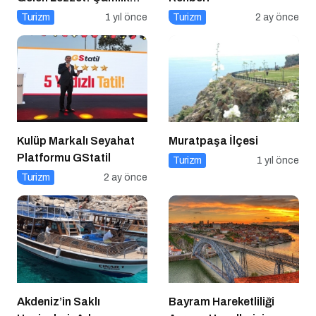
Denizli Kebapçısı
Turizm
1 yıl önce
Turizm
2 ay önce
Kulüp Markalı Seyahat
Muratpaşa İlçesi
Platformu GStatil
Turizm
1 yıl önce
Turizm
2 ay önce
Akdeniz’in Saklı
Bayram Hareketliliği