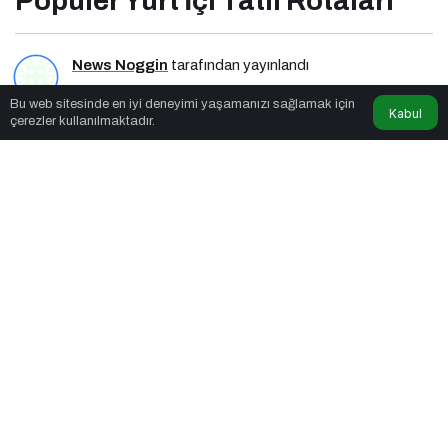
Popüler Yurt İçi Tatil Rotaları
News Noggin
tarafından yayınlandı
Bu web sitesinde en iyi deneyimi yaşamanızı sağlamak için
2dk, 45sn
Kabul
çerezler kullanılmaktadır.
Popüler Yurt İçi Tatil Rotaları