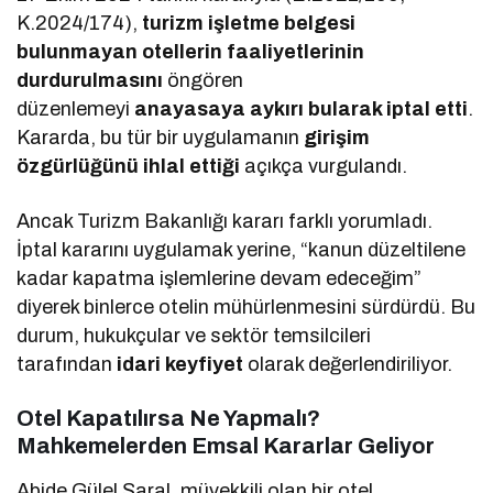
K.2024/174),
turizm işletme belgesi
bulunmayan otellerin faaliyetlerinin
durdurulmasını
öngören
düzenlemeyi
anayasaya aykırı bularak iptal etti
.
Kararda, bu tür bir uygulamanın
girişim
özgürlüğünü ihlal ettiği
açıkça vurgulandı.
Ancak Turizm Bakanlığı kararı farklı yorumladı.
İptal kararını uygulamak yerine, “kanun düzeltilene
kadar kapatma işlemlerine devam edeceğim”
diyerek binlerce otelin mühürlenmesini sürdürdü. Bu
durum, hukukçular ve sektör temsilcileri
tarafından
idari keyfiyet
olarak değerlendiriliyor.
Otel Kapatılırsa Ne Yapmalı?
Mahkemelerden Emsal Kararlar Geliyor
Abide Gülel Saral, müvekkili olan bir otel